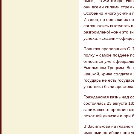
были, – в Житомире, Нов
они всеми силами стреми
Особенно много усилий п
Иванов, но попытки их н
соглашались выступать в
разгромлено! –они это з
успеха: «славян»-офицеро
Попытка прапорщика С. Т
полку – самое позднее 
относится уже к февралю
Емельяном Троцким. Во 
шашкой, крича солдатам:
государь не есть государ
участника были арестов
Гражданская казнь над о
состоялась 23 августа 182
занимавшего прежние ква
пехотной дивизии и при 
В Василькове на главной
именами погибших при ус