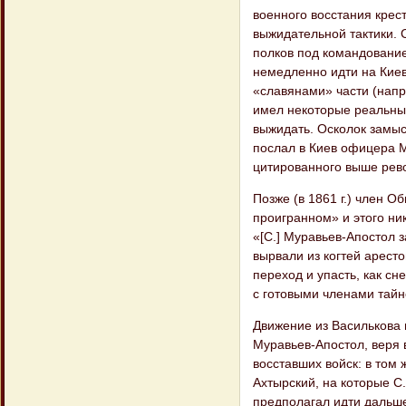
военного восстания крес
выжидательной тактики. 
полков под командовани
немедленно идти на Кие
«славянами» части (напр
имел некоторые реальные
выжидать. Осколок замыс
послал в Киев офицера М
цитированного выше рев
Позже (в 1861 г.) член О
проигранном» и этого ни
«[С.] Муравьев-Апостол з
вырвали из когтей аресто
переход и упасть, как сне
с готовыми членами тайн
Движение из Василькова 
Муравьев-Апостол, веря 
восставших войск: в том
Ахтырский, на которые С
предполагал идти дальше