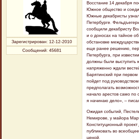
Восстание 14 декабря по
Южное общество и соеди
Южные декабристы узнал
Петербурге. Фельдъегер
сообщили декабристу Вол
и о доносах на тайное о
Зарегистрирован
: 12-12-2010
обстановке междуцарстви
еще ранее решению, перв
Сообщений:
45681
Петербурга, при известии
должны были выступить ю
напряженно ждали вестей
Барятинский при первом 
пойдет под руководством
предполагать возможност
начало арестов само по с
я начинаю дело», – писа
Ожидая событий, Пестель
Немирове, у майора Март
Конституционный проект 
публиковать во всеобщее
ценой.