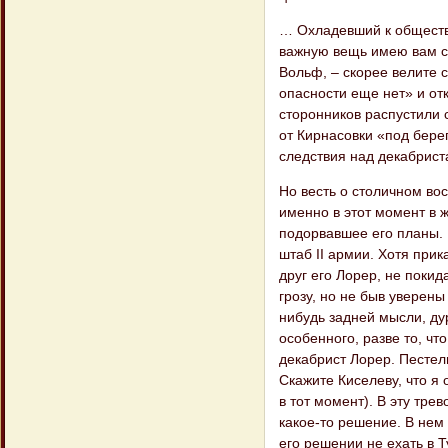
… Охладевший к обществ
важную вещь имею вам со
Вольф, – скорее велите 
опасности еще нет» и от
сторонников распустили 
от Кирнасовки «под бере
следствия над декабрист
Но весть о столичном во
именно в этот момент в
подорвавшее его планы. 
штаб II армии. Хотя при
друг его Лорер, не поки
грозу, но не быв уверены
нибудь задней мысли, дур
особенного, разве то, чт
декабрист Лорер. Пестель
Скажите Киселеву, что я 
в тот момент). В эту тре
какое-то решение. В нем
его решении не ехать в Т