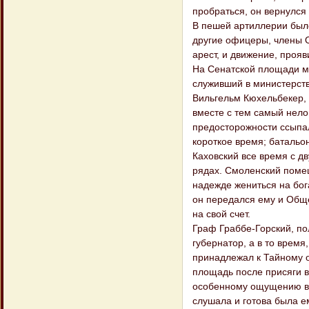
пробраться, он вернулся
В пешей артиллерии было 
другие офицеры, члены О
арест, и движение, проя
На Сенатской площади м
служивший в министерств
Вильгельм Кюхельбекер,
вместе с тем самый нело
предосторожности ссыпал
короткое время; батальо
Каховский все время с д
рядах. Смоленский помещ
надежде жениться на бог
он передался ему и Обще
на свой счет.
Граф Граббе-Горский, пол
губернатор, а в то время
принадлежал к Тайному о
площадь после присяги в
особенному ощущению в э
слушала и готова была е