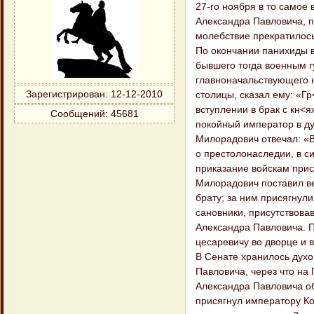
27-го ноября в то самое
Александра Павловича, п
молебствие прекратилось
По окончании панихиды в
бывшего тогда военным гу
главноначальствующего н
Зарегистрирован
: 12-12-2010
столицы, сказал ему: «Г
вступлении в брак с кн<я
Сообщений:
45681
покойный император в д
Милорадович отвечал: «В
о престолонаследии, в си
приказание войскам прис
Милорадович поставил ве
брату; за ним присягнули
сановники, присутствова
Александра Павловича. П
цесаревичу во дворце и 
В Сенате хранилось духо
Павловича, через что на
Александра Павловича о
присягнул императору Ко