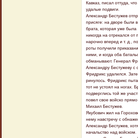
Кавказ, писал оттуда, ч
удалые подвиги.
Александр Бестужев отпра
присяге: на дворе были 
брата, которая уже была 
никогда на отрекался от 
нарочно вперед и т. д., 
роты получили приказани
ними, и когда оба баталь
обманывают. Генерал Фри
Александру Бестужеву с 
Фридрикс удалился. Затем
ринулось. Фридрикс пыта
тот не устоял на ногах.
подверглись той же учас
повел свое войско прямо
Михаил Бестужев.
Якубович жил на Горохов
нему навстречу с обнаже
Александр Бестужев, хот
начальство над войском.