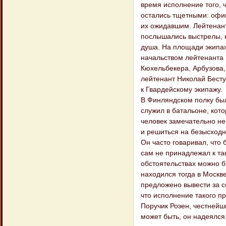
время исполнение того, 
остались тщетными: офиц
их ожидавшим. Лейтенант
послышались выстрелы, н
душа. На площади экипаж
начальством лейтенанта 
Кюхельбекера, Арбузова,
лейтенант Николай Бесту
к Гвардейскому экипажу.
В Финляндском полку бы
служил в батальоне, кото
человек замечательно не
и решиться на безысходн
Он часто говаривал, что 
сам не принадлежал к так
обстоятельствах можно б
находился тогда в Москв
предложено вывести за с
что исполнение такого п
Поручик Розен, честнейш
может быть, он надеялся