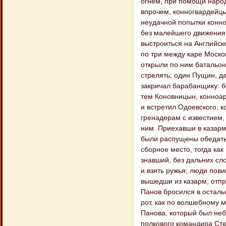
огнем, при помощи народ
впрочем, конногвардейцы 
неудачной попытки конно
без малейшего движения
выстроиться на Английск
по три между каре Москов
открыли по ним батальо
стрелять; один Пущин, да
закричал барабанщику: б
тем Коновницын, конноар
и встретил Одоевского, к
гренадерам с известием,
ним. Приехавши в казарм
были распущены обедать,
сборное место, тогда как
знавший, без дальних сл
и взять ружья; люди пови
вышедши из казарм, отпр
Панов бросился в осталь
рот, как по волшебному 
Панова, который был неб
полкового командира Стю