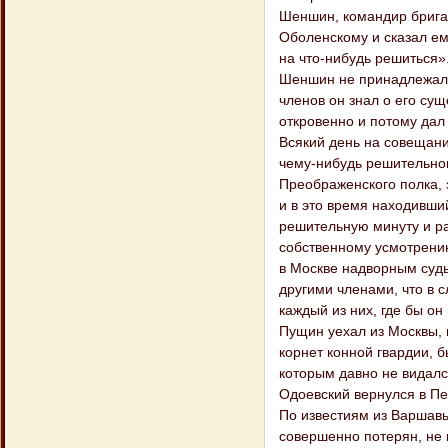
Шеншин, командир бригад
Оболенскому и сказал ем
на что-нибудь решиться»
Шеншин не принадлежал к
членов он знал о его сущ
откровенно и потому дал 
Всякий день на совещани
чему-нибудь решительном
Преображенского полка,
и в это время находивши
решительную минуту и р
собственному усмотрению
в Москве надворным суд
другими членами, что в 
каждый из них, где бы он
Пущин уехал из Москвы, 
корнет конной гвардии, 
которым давно не видался
Одоевский вернулся в Пе
По известиям из Варшавы 
совершенно потерян, не 