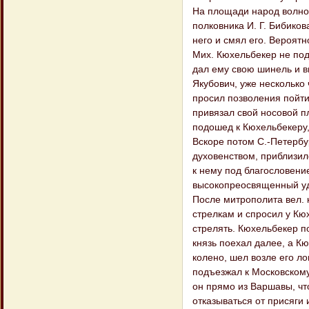
На площади народ волнов
полковника И. Г. Бибико
него и смял его. Вероят
Мих. Кюхельбекер не под
дал ему свою шинель и в
Якубович, уже несколько
просил позволения пойти
привязал свой носовой п
подошед к Кюхельбекеру, 
Вскоре потом С.-Петерб
духовенством, приблизил
к нему под благословение
высокопреосвященный у
После митрополита вел. 
стрелкам и спросил у Кюх
стрелять. Кюхельбекер по
князь поехал далее, а К
колено, шел возле его л
подъезжал к Московскому
он прямо из Варшавы, чт
отказываться от присяги