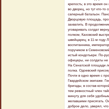
крепость; в это время о
во дворец, но тут кто-то 
саперный батальон. Пан
Дворцовую площадь, прош
захватить. В продолжени
уговаривать солдат верн
полком, Каховский выстр
швейцарец; в 11-м году 
воспитанника, император
поручиком в Семеновский
истый кондотьери. По-ру
офицеры, ни солдаты не 
На Сенатской площади ле
полка. Одоевский присое
Почти в одно время с пр
Гвардейском экипаже. Ге
бригады, в состав которо
тем ревностный член тай
минуту для себя удобным
желавшими присягать. Он 
доброе дело, уверял, чт