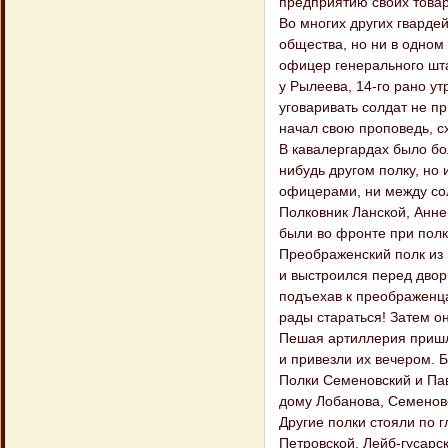
предприятию своих това
Во многих других гварде
общества, но ни в одном 
офицер генерального шта
у Рылеева, 14-го рано у
уговаривать солдат не п
начал свою проповедь, сх
В кавалергардах было бо
нибудь другом полку, но
офицерами, ни между сол
Полковник Ланской, Анне
были во фронте при полку
Преображенский полк из
и выстроился перед двор
подъехав к преображенца
рады стараться! Затем он
Пешая артиллерия пришла
и привезли их вечером. 
Полки Семеновский и Пав
дому Лобанова, Семенов
Другие полки стояли по 
Петровской. Лейб-гусарск