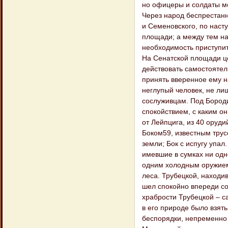
но офицеры и солдаты мол
Через народ беспрестан
и Семеновского, по наст
площади; а между тем на
необходимость приступит
На Сенатской площади ц
действовать самостоятел
принять вверенное ему н
неглупый человек, не лиш
сослуживцам. Под Бороди
спокойствием, с каким о
от Лейпцига, из 40 оруд
Боком59, известным трус
земли; Бок с испугу упал
имевшие в сумках ни одн
одним холодным оружием 
леса. Трубецкой, находи
шел спокойно впереди со
храбрости Трубецкой – с
в его природе было взять
беспорядки, непременно 