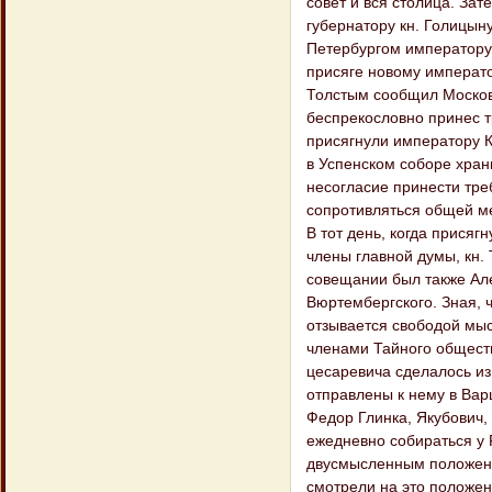
совет и вся столица. За
губернатору кн. Голицын
Петербургом императору 
присяге новому императо
Толстым сообщил Московс
беспрекословно принес т
присягнули императору К
в Успенском соборе хран
несогласие принести треб
сопротивляться общей ме
В тот день, когда присяг
члены главной думы, кн.
совещании был также Ал
Вюртембергского. Зная, ч
отзывается свободой мыс
членами Тайного обществ
цесаревича сделалось из
отправлены к нему в Вар
Федор Глинка, Якубович, 
ежедневно собираться у 
двусмысленным положение
смотрели на это положен