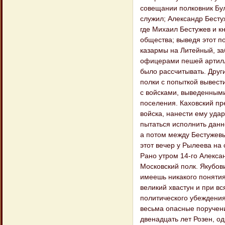
совещании полковник Бул
служил; Александр Бесту
где Михаил Бестужев и к
общества; выведя этот п
казармы на Литейный, за
офицерами пешей артилл
было рассчитывать. Друг
полки с попыткой вывести
с войсками, выведенными
поселения. Каховский пр
войска, нанести ему удар
пытаться исполнить дан
а потом между Бестужев
этот вечер у Рылеева на
Рано утром 14-го Алексан
Московский полк. Якубов
имеешь никакого понятия 
великий хвастун и при в
политического убеждения
весьма опасные поручени
двенадцать лет Розен, о