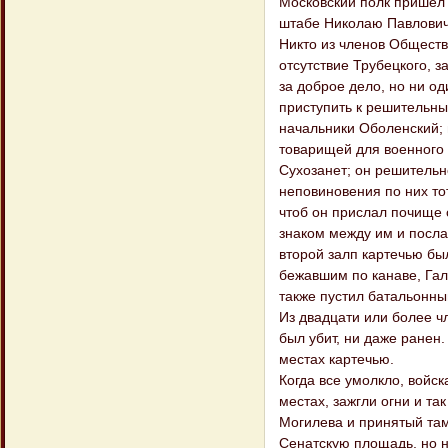
Московский полк пришел 
штабе Николаю Павловичу
Никто из членов Обществ
отсутствие Трубецкого, з
за доброе дело, но ни од
приступить к решительны
начальники Оболенский;
товарищей для военного с
Сухозанет; он решительн
неповиновения по них тот
чтоб он прислал почище 
знаком между им и посла
второй залп картечью бы
бежавшим по канаве, Гал
также пустил батальонны
Из двадцати или более ч
был убит, ни даже ранен
местах картечью.
Когда все умолкло, войс
местах, зажгли огни и та
Могилева и принятый там
Сенатскую площадь, но н