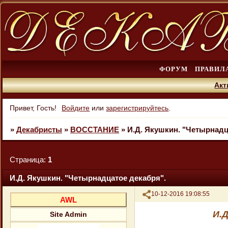
ФОРУМ
ПРАВИЛ
Акт
Привет, Гость!
Войдите
или
зарегистрируйтесь
.
»
Декабристы
»
ВОССТАНИЕ
»
И.Д. Якушкин. "Четырнадц
Страница:
1
И.Д. Якушкин. "Четырнадцатое декабря".
Поделиться
10-12-2016 19:08:55
AWL
И.
Site Admin