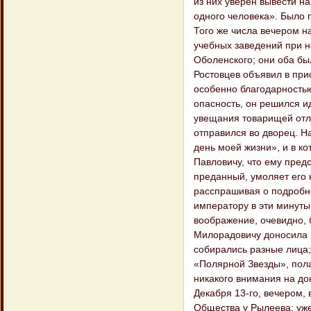
из них уверен вывести на
одного человека». Было п
Того же числа вечером н
учебных заведений при 
Оболенского; они оба бы
Ростовцев объявил в при
особенно благодарностью
опасность, он решился ид
увещания товарищей отл
отправился во дворец. Н
день моей жизни», и в к
Павловичу, что ему предс
преданный, умоляет его н
расспрашивая о подробно
императору в эти минуты
воображение, очевидно, 
Милорадовичу доносила п
собирались разные лица;
«Полярной Звезды», пола
никакого внимания на до
Декабря 13-го, вечером, 
Общества у Рылеева; уже