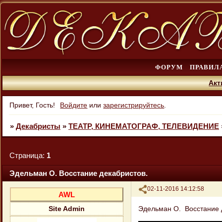
ФОРУМ
ПРАВИЛ
Акт
Привет, Гость!
Войдите
или
зарегистрируйтесь
.
»
Декабристы
»
ТЕАТР, КИНЕМАТОГРАФ, ТЕЛЕВИДЕНИЕ
Страница:
1
Эдельман О. Восстание декабристов.
Поделиться
02-11-2016 14:12:58
AWL
Эдельман О. Восстание 
Site Admin