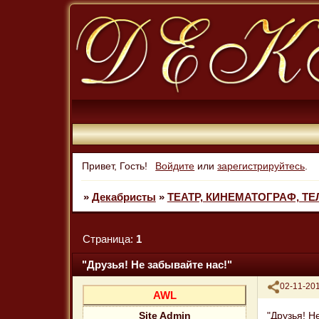
Привет, Гость!
Войдите
или
зарегистрируйтесь
.
»
Декабристы
»
ТЕАТР, КИНЕМАТОГРАФ, Т
Страница:
1
"Друзья! Не забывайте нас!"
Поделиться
02-11-201
AWL
"Друзья! Н
Site Admin