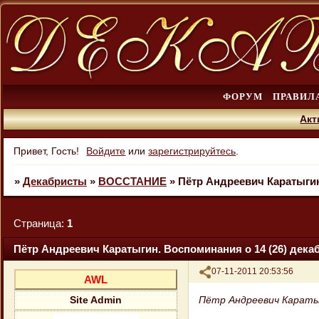
ФОРУМ
ПРАВИЛ
Акт
Привет, Гость!
Войдите
или
зарегистрируйтесь
.
»
Декабристы
»
ВОССТАНИЕ
»
Пётр Андреевич Каратыгин.
Страница:
1
Пётр Андреевич Каратыгин. Воспоминания о 14 (26) декабр
Поделиться
07-11-2011 20:53:56
AWL
Пётр Андреевич Карат
Site Admin