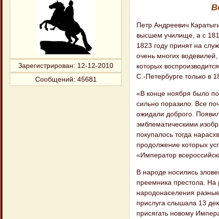
В
Петр Андреевич Каратыги
высшем училище, а с 181
1823 году принят на слу
очень многих водевилей, 
Зарегистрирован
: 12-12-2010
которых воспроизводится
С.-Петербурге только в 1
Сообщений:
45681
«В конце ноября было по
сильно поразило. Все по
ожидали доброго. Появи
эмблематическими изобра
покупалось тогда нарасх
продолжение которых ус
«Император всероссийски
В народе носились злове
преемника престола. На 
народонаселения разные 
прислуга слышала 13 дека
присягать новому Импер