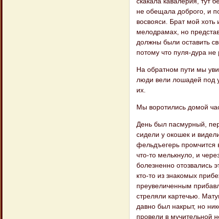
скакала кавалерия, тут 
не обещала доброго, и п
восвояси. Брат мой хоть
мелодрамах, но представ
должны были оставить св
потому что пуля-дура не 
На обратном пути мы уви
люди вели лошадей под у
их.
Мы воротились домой часа
День был пасмурный, пер
сидели у окошек и видел
фельдъегерь промчится в
что-то мелькнуло, и чере
болезненно отозвались э
кто-то из знакомых прибе
преувеличенным прибавл
стреляли картечью. Мату
давно был накрыт, но ник
провели в мучительной н