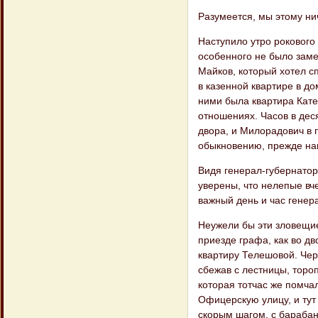
Разумеется, мы этому ни
Наступило утро рокового 
особенного не было заме
Майков, который хотел с
в казенной квартире в до
ними была квартира Кате
отношениях. Часов в дес
двора, и Милорадович в 
обыкновению, прежде нав
Видя генерал-губернатор
уверены, что нелепые вч
важный день и час генера
Неужели бы эти зловещие
приезде графа, как во д
квартиру Телешовой. Чер
сбежав с лестницы, тороп
которая тотчас же помча
Офицерскую улицу, и тут
скорым шагом, с бараба