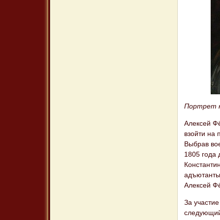
Портрет к
Алексей Ф
взойти на
Выбрав вое
1805 года 
Константин
адъютанты 
Алексей Фё
За участие
следующий 