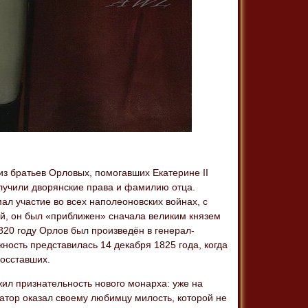
 братьев Орловых, помогавших Екатерине II
лучили дворянские права и фамилию отца.
л участие во всех наполеоновских войнах, с
ий, он был «приближен» сначала великим князем
820 году Орлов был произведён в генерал-
ность представилась 14 декабря 1825 года, когда
восставших.
жил признательность нового монарха: уже на
атор оказал своему любимцу милость, которой не