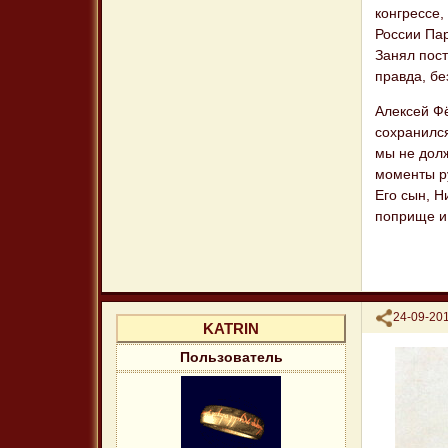
конгрессе
России Па
Занял пост
правда, бе
Алексей Ф
сохранилс
мы не долж
моменты ру
Его сын, Н
поприще и
Поделиться
24-09-201
KATRIN
Пользователь