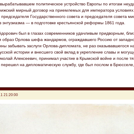
, вырабатывавшем политическое устройство Европы по итогам неуд
рижский мирный договор на приемлемых для императора условиях
 председателя Государственного совета и председателя совета ми
з энтузиазма — в подготовке крестьянской реформы 1861 года.
ёдорович был в глазах современников удачливым придворным, близ
я образ Орлова шефа жандармов, ограждавшего Россию от западн
ны забывать заслуги Орлова-дипломата, не раз оказывавшегося на
сской истории и внесшего свой вклад в укрепление славы и могуще
иколай Алексеевич, принимал участие в Крымской войне и после т
 перешел на дипломатическую службу, где был послом в Брюсселе
1 21:20:00