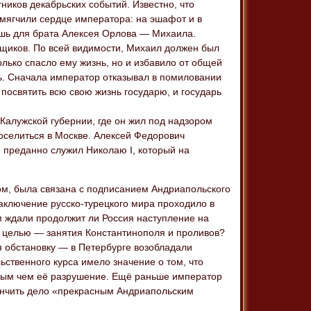
иков декабрьских событий. Известно, что
смягчили сердце императора: на эшафот и в
шь для брата Алексея Орлова — Михаила.
щиков. По всей видимости, Михаил должен был
олько спасло ему жизнь, но и избавило от общей
ь. Сначала император отказывал в помиловании
посвятить всю свою жизнь государю, и государь
Калужской губернии, где он жил под надзором
оселиться в Москве. Алексей Федорович
 преданно служил Николаю I, который на
ом, была связана с подписанием Андриапольского
аключение русско-турецкого мира проходило в
 ждали продолжит ли Россия наступление на
 целью — занятия Константинополя и проливов?
я обстановку — в Петербурге возобладали
ственного курса имело значение о том, что
ным чем её разрушение. Ещё раньше император
ончить дело «прекрасным Андриапольским