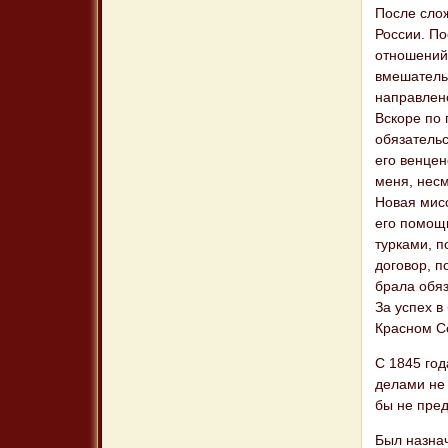
После сло
России. П
отношений 
вмешательс
направлено
Вскоре по
обязатель
его венцен
меня, нес
Новая мисс
его помощи
турками, п
договор, п
брала обя
За успех в
Красном Се
С 1845 год
делами не 
бы не пред
Был назна