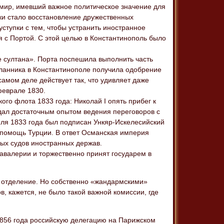
 мир, имевший важное политическое значение для
ки стало восстановление дружественных
ступки с тем, чтобы устранить иностранное
я с Портой. С этой целью в Константинополь было
 султана». Порта поспешила выполнить часть
сланника в Константинополе получила одобрение
 самом деле действует так, что удивляет даже
феврале 1830.
го флота 1833 года: Николай I опять прибег к
адал достаточным опытом ведения переговоров с
юля 1833 года был подписан Ункяр-Искелесийский
а помощь Турции. В ответ Османская империя
ых судов иностранных держав.
авалерии и торжественно принят государем в
I отделение. Но собственно «жандармскими»
в, кажется, не было такой важной комиссии, где
1856 года российскую делегацию на Парижском