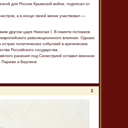
ачной для России Крымской войне; подписал от
.
нистров, а в конце своей жизни участвовал —
ким другом царя Николая I. В памяти потомков
оевропейского революционнного влияния. Однако
 острие политических событиий в критические
ства Российского государства.
яжёлого ранения под Силистрией оставил военное
, Париже и Берлине.
2