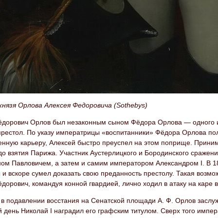
нязя Орлова Алексея Федоровича (Sothebys)
ёдорович Орлов был незаконным сыном Фёдора Орлова — одного из
 престол. По указу императрицы «воспитанники» Фёдора Орлова по
нную карьеру, Алексей быстро преуспел на этом поприще. Принима
до взятия Парижа. Участник Аустерлицкого и Бородинского сражен
ом Павловичем, а затем и самим императором Александром I. В 1
и вскоре сумел доказать свою преданность престолу. Такая возмож
дорович, командуя конной гвардией, лично ходил в атаку на каре 
 в подавлении восстания на Сенатской площади А. Ф. Орлов заслу
день Николай I наградил его графским титулом. Сверх того импер