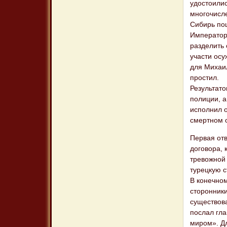
удостоилис
многочисле
Сибирь по
Император
разделить 
участи ос
для Михаил
простил.
Результато
полиции, а
исполнил 
смертном 
Первая от
договора, 
тревожной
турецкую 
В конечно
сторонник
существов
послал гл
миром». Дл