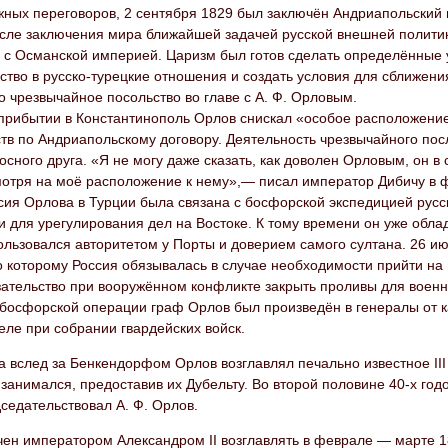
жных переговоров, 2 сентября 1829 был заключён Андриапольский
осле заключения мира ближайшей задачей русской внешней полити
с Османской империей. Царизм был готов сделать определённые у
тво в русско-турецкие отношения и создать условия для сближени
 чрезвычайное посольство во главе с А. Ф. Орловым.
 прибытии в Константинополь Орлов снискал «особое расположение
ств по Андриапольскому договору. Деятельность чрезвычайного по
осного друга. «Я не могу даже сказать, как доволен Орловым, он в
мотря на моё расположение к нему»,— писал император Дибичу в 
ия Орлова в Турции была связана с босфорской экспедицией русско
 для урегулирования дел на Востоке. К тому времени он уже обл
ользовался авторитетом у Порты и доверием самого султана. 26 и
о которому Россия обязывалась в случае необходимости прийти н
зательство при вооружённом конфликте закрыть проливы для военн
 босфорской операции граф Орлов был произведён в генералы от к
ле при собрании гвардейских войск.
а вслед за Бенкендорфом Орлов возглавлял печально известное II
занимался, предоставив их Дубельту. Во второй половине 40-х годо
седательствовал А. Ф. Орлов.
чен императором Александром II возглавлять в феврале — марте 