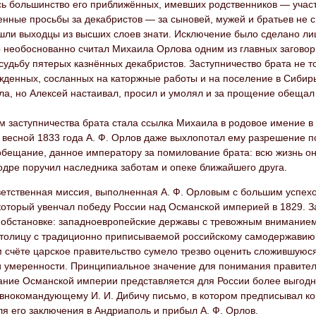
ь большинство его приближённых, имевших родственников — участн
нные просьбы за декабристов — за сыновей, мужей и братьев не 
шли выходцы из высших слоев знати. Исключение было сделано ли
 необоснованно считал Михаила Орлова одним из главных заговор
судьбу пятерых казнённых декабристов. Заступничество брата не т
ужденных, сосланных на каторжные работы и на поселение в Сибир
а, но Алексей настаивал, просил и умолял и за прощение обещал 
м заступничества брата стала ссылка Михаила в родовое имение в 
 весной 1833 года А. Ф. Орлов даже выхлопотал ему разрешение п
обещание, данное императору за помилование брата: всю жизнь он
одре поручил наследника заботам и опеке ближайшего друга.
ветственная миссия, выполненная А. Ф. Орловым с большим успех
который увенчал победу России над Османской империей в 1829. З
 обстановке: западноевропейские державы с тревожным вниманием
столицу с традиционно приписываемой российскому самодержавию
м счёте царское правительство сумело трезво оценить сложившуюс
и умеренности. Принципиальное значение для понимания правитель
ание Османской империи представляется для России более выгод
авнокомандующему И. И. Дибичу письмо, в котором предписывал к
я его заключения в Андриаполь и прибыл А. Ф. Орлов.