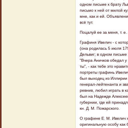
одном письме к брату Льв
письмо к ней от милой ку
мне, как и ей. Объявлени
всё тут.
Поцалуй ее за меня, т. е
Графиня Ивелич - с кото
(она родилась 5 июля 179
Дельвиг; в одном письме 
"Вчера Аничков обедал у
ты", - как тебе это нрави
портреты графинь Ивеличь
был выходец из Иллирии и
генерал-лейтенанта и зв
ревнив, любил играть в к
был на Надежде Алексее
губернии, где ей принад
кн. Д. М. Пожарского.
О графине Е. М. Ивелич 
оригинальную особу как 