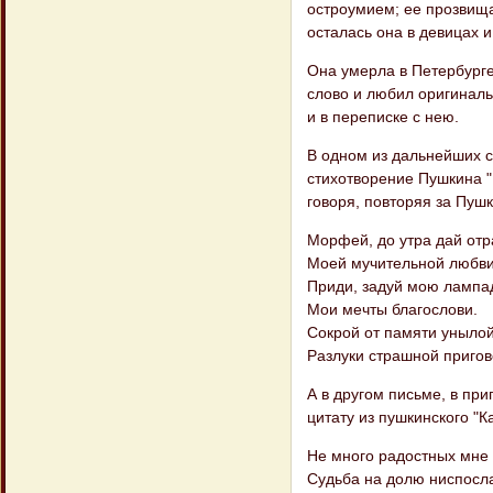
остроумием; ее прозвища
осталась она в девицах и
Она умерла в Петербурге 
слово и любил оригиналь
и в переписке с нею.
В одном из дальнейших с
стихотворение Пушкина "К
говоря, повторяя за Пуш
Морфей, до утра дай отр
Моей мучительной любви
Приди, задуй мою лампад
Мои мечты благослови.
Сокрой от памяти уныло
Разлуки страшной пригово
А в другом письме, в пр
цитату из пушкинского "К
Не много радостных мне
Судьба на долю ниспосл