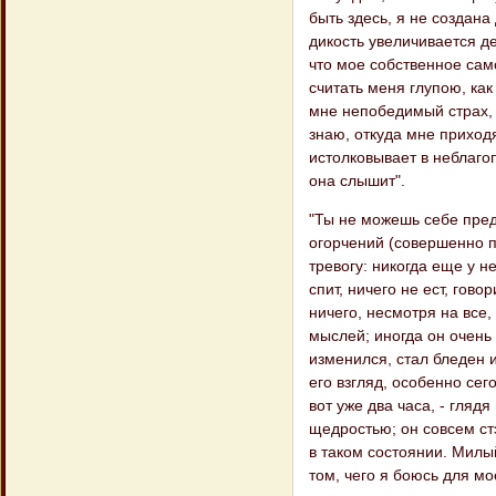
быть здесь, я не создана
дикость увеличивается де
что мое собственное сам
считать меня глупою, как
мне непобедимый страх, 
знаю, откуда мне приходя
истолковывает в неблаго
она слышит".
"Ты не можешь себе предс
огорчений (совершенно п
тревогу: никогда еще у н
спит, ничего не ест, гово
ничего, несмотря на все,
мыслей; иногда он очень 
изменился, стал бледен и
его взгляд, особенно сег
вот уже два часа, - глядя
щедростью; он совсем стэ
в таком состоянии. Милы
том, чего я боюсь для мо