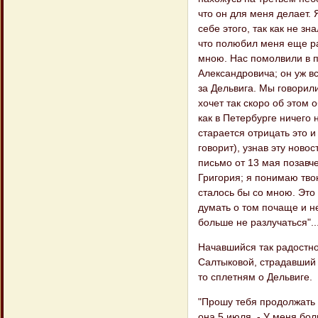
что он для меня делает. 
себе этого, так как не зн
что полюбил меня еще р
мною. Нас помолвили в по
Александровича; он уж вс
за Дельвига. Мы говорили 
хочет так скоро об этом 
как в Петербурге ничего 
старается отрицать это и
говорит), узнав эту новос
письмо от 13 мая позавче
Григория; я понимаю твою
сталось бы со мною. Это 
думать о том почаще и н
больше не разлучаться"..
Начавшийся так радостно
Салтыковой, страдавший 
то сплетням о Дельвиге.
"Прошу тебя продолжать 
она 5 июля. - У меня бол