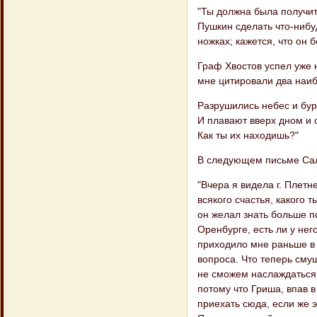
"Ты должна была получить
Пушкин сделать что-нибуд
ножках; кажется, что он 
Граф Хвостов успел уже 
мне цитировали два наиб
Разрушились небес и бур
И плавают вверх дном и 
Как ты их находишь?"
В следующем письме Сал
"Вчера я видела г. Плетн
всякого счастья, какого 
он желал знать больше по
Оренбурге, есть ли у нег
приходило мне раньше в г
вопроса. Что теперь смуща
не сможем наслаждаться 
потому что Гриша, впав в
приехать сюда, если же э