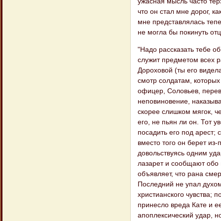
ужасная мысль часто терз
что он стал мне дорог, ка
мне представлялась тепер
не могла бы покинуть отц
"Надо рассказать тебе о
служит предметом всех р
Дороховой (ты его видел
смотр солдатам, которых 
офицер, Соловьев, переве
неповиновение, наказыва
скорее слишком мягок, че
его, не пьян ли он. Тот у
посадить его под арест; с
вместо того он берет из-
довольствуясь одним удар
лазарет и сообщают обо 
объявляет, что рана смер
Последний не упал духом
христианского чувства; п
принесло вреда Кате и ее
апоплексический удар, но