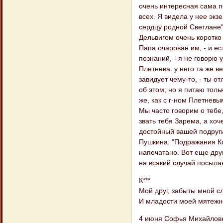
очень интересная сама п
всех. Я видела у нее экз
сердцу родной Светлане".
Дельвигом очень коротко 
Папа очарован им, - и ес
познаний, - я не говорю у
Плетнева: у него та же в
завидует чему-то, - ты о
об этом; но я питаю толь
же, как с г-ном Плетневы
Мы часто говорим о тебе
звать тебя Зарема, а хоче
достойный вашей подруги
Пушкина: "Подражания Ко
напечатано. Вот еще друг
на всякий случай посыла
К***
Мой друг, забыты мной с
И младости моей мятежно
4 июня Софья Михайловн