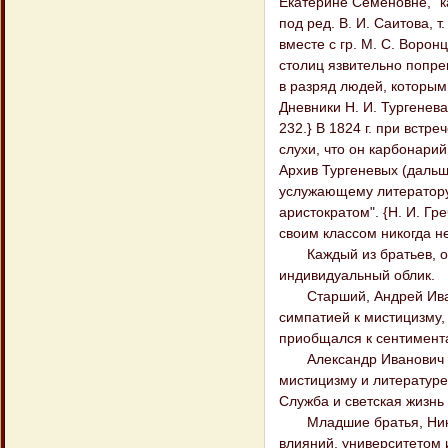
Екатерине Семеновне, "ка
под ред. В. И. Саитова, т
вместе с гр. М. С. Воро
столиц язвительно попр
в разряд людей, которым 
Дневники Н. И. Тургенева з
232.} В 1824 г. при встр
слухи, что он карбонарий
Архив Тургеневых (дальше
услужающему литератору, 
аристократом". {Н. И. Гре
своим классом никогда н
Каждый из братьев, одн
индивидуальный облик.
Старший, Андрей Иванов
симпатией к мистицизму
приобщался к сентимент
Александр Иванович исп
мистицизму и литературе.
Служба и светская жизнь
Младшие братья, Никола
влияний, университетом 