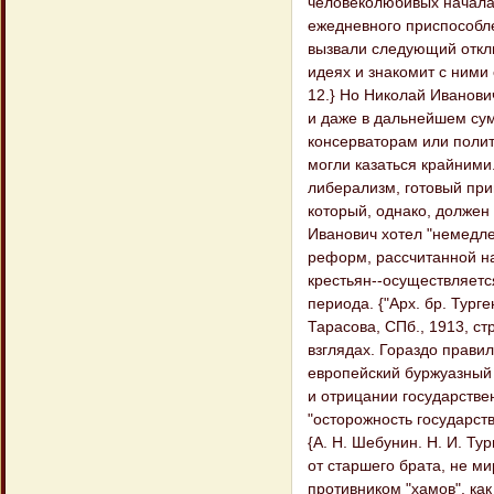
человеколюбивых началах
ежедневного приспособл
вызвали следующий откли
идеях и знакомит с ними 
12.} Но Николай Иванови
и даже в дальнейшем сум
консерваторам или полит
могли казаться крайним
либерализм, готовый при
который, однако, долже
Иванович хотел "немедле
реформ, рассчитанной на
крестьян--осуществляется
периода. {"Арх. бр. Турге
Тарасова, СПб., 1913, ст
взглядах. Гораздо правил
европейский буржуазный 
и отрицании государствен
"осторожность государст
{А. Н. Шебунин. Н. И. Тур
от старшего брата, не м
противником "хамов", ка