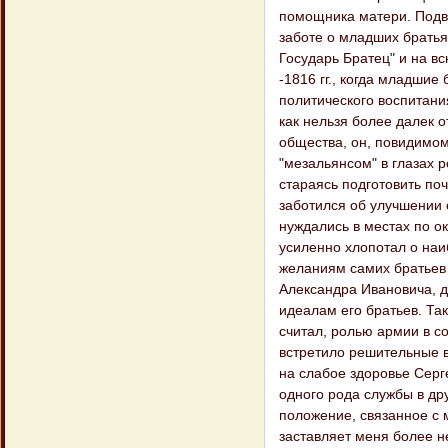
помощника матери. Подви
заботе о младших братья
Государь Братец" и на в
-1816 гг., когда младшие
политического воспитани
как нельзя более далек о
общества, он, повидимом
"мезальянсом" в глазах р
стараясь подготовить поч
заботился об улучшении 
нуждались в местах по о
усиленно хлопотал о наи
желаниям самих братьев 
Александра Ивановича, д
идеалам его братьев. Так
считал, ролью армии в со
встретило решительные в
на слабое здоровье Серг
одного рода службы в дру
положение, связанное с
заставляет меня более н