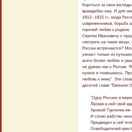
бороться за свои взгляды
враждебно ему. И для н
1812--1815 гг., когда Ро
современников, борьба з
горячей любви к родине. 
Сергею Ивановичу о пред
смотреть на такие вещи, 
России встречаются? Мож
узнают только из путешес
всего более люблю и уваж
не думаю как о России. Я
пункте и помешаюсь. Про
любовь к нему". Эти сло
десятой главе "Евгения О
"Одну Россию в мире 
Лаская в ней свой ид
Хромой Тургенев им 
И слово рабство нена
Предвидел в сей толп
Освободителей кресть