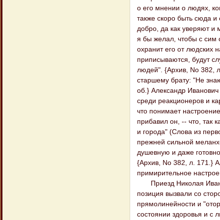
о его мнении о людях, к
также скоро быть сюда и
добро, да как уверяют и
я бы желал, чтобы с сим 
охранит его от людских н
приписываются, будут сл
людей". {Архив, No 382, 
старшему брату: "Не знаю
об.} Александр Иванович
среди реакционеров и ка
что понимает настроение 
прибавил он, -- что, так
и города" (Слова из перв
прежней сильной меланхо
душевную и даже готовно
{Архив, No 382, л. 171.
примирительное настроен
Приезд Николая Иванов
позиция вызвали со стор
прямолинейности и "отор
состоянии здоровья и с 