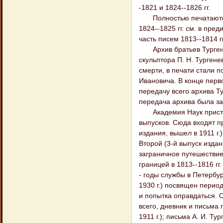
-1821 и 1824--1826 гг.
Полностью печатаются н
1824--1825 гг. см. в пре
часть писем 1813--1814 гг
Архив братьев Тургенев
скульптора П. Н. Тургене
смерти, в печати стали 
Ивановича. В конце перв
передачу всего архива Ту
передача архива была за
Академия Наук приступи
выпусков. Сюда входят пр
издания, вышел в 1911 г.
Второй (3-й выпуск издан
заграничное путешествие 
границей в 1813--1816 гг.
- годы службы в Петербур
1930 г.) посвящен период
и попытка оправдаться. О
всего, дневник и письма г
1911 г.); письма А. И. Т