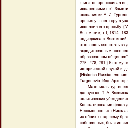
книги: он пронюхивал ее,
испарениями ее". Замети
познаниями А. И. Тургене
просил у своего друга ук
исполнил его просьбу. {"А
Вяземским, т. I, 1814--18
подчеркивает Вяземский и
готовность хлопотать за 
акредитованным поверен
образованном обществе". {
275--278, 281.} К этому н
исторической наукой изд
{Historica Russiae monumen
Turgenevio. Изд. Археогр
Материалы тургеневског
данную кн. П. А. Вяземск
политических убеждениях
Констатирование факта д
Несомненно, что Николая
их обоих к старшему бра
собственных, были иным