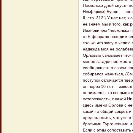
Несколько дней спустя по
Нем[ецком] Бунде ... пон
II, стр. 312.} У нас нет
не знаем мы и того, как
Ивановичем "несколько п
от 6 февраля находим сл
только что живу мыслию 
надежда моя не ослабева
Орловым связывает что-т
менее загадочное место 
сообщавшего о своем по
собирался жениться, {См.
поступок отличается твер
он через 10 лет -- извест
понимаешь, то вспомни о 
осторожность, с какой Н
здесь имени Орлова с не
какой-то общий секрет, и
предположить, что уже в 
братьями Тургеневыми и
Если с этим сопоставить