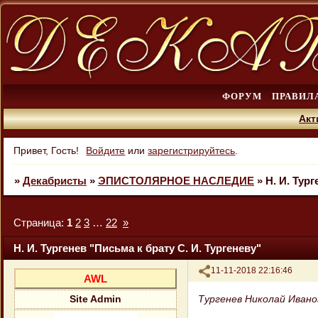
ФОРУМ
ПРАВИЛ
Акт
Привет, Гость!
Войдите
или
зарегистрируйтесь
.
»
Декабристы
»
ЭПИСТОЛЯРНОЕ НАСЛЕДИЕ
»
Н. И. Тур
Страница:
1
2
3
…
22
»
Н. И. Тургенев "Письма к брату С. И. Тургеневу"
Поделиться
11-11-2018 22:16:46
AWL
Тургенев Николай Ивано
Site Admin