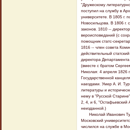
"Дружескому литературно
поступил на службу в Арх
университете. В 1805 г.
Новосильцова. В 1806 г
законов. 1810 -- директ
вероисповеданий (с сохр
помощник статс-секретар
1816 -- член совета Ком
действительный статский 
директора Департамента 
(вместе с братом Сергее
Николая: 4 апреля 1826 г.
Государственной канцеля
наездами. Умер А. И. Тур
литературы и историческо
нему в "Русской Старине"
2, 4, и 6, "Остафьевский
неизданной.)
Николай Иванович Турген
Московский университетск
числился на службе в Мос