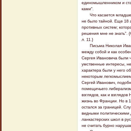
единомышленником и стар
ками".
Что касается младшего 
не было тайной. Еще 18 а
противных систем; котора
решения мне не знать". {
л. 11.}
Письма Николая Иванови
между собой и как особе
Сергея Ивановича были ч
умственные интересы, не
характера были у него о
некоторым легкомыслием
Сергей Иванович, подоб
помещичьего либерализм
взглядов, как и взглядов
жизнь во Франции. Но в 1
остался за границей. Сл
видными политическими 
ланкастерских школ в рус
не считать бурно наруша