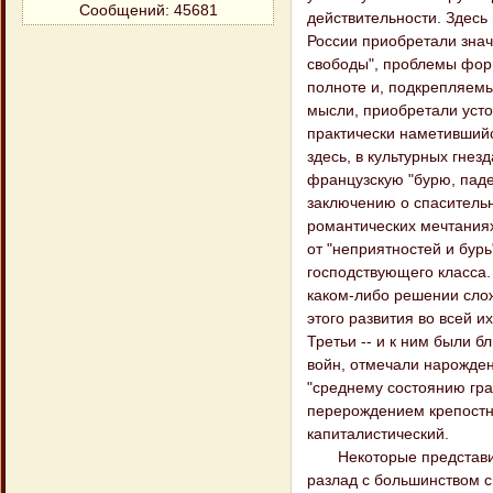
Сообщений:
45681
действительности. Здесь
России приобретали знач
свободы", проблемы форм
полноте и, подкрепляем
мысли, приобретали усто
практически наметившийс
здесь, в культурных гнез
французскую "бурю, паде
заключению о спасительн
романтических мечтаниях
от "неприятностей и бур
господствующего класса.
каком-либо решении слож
этого развития во всей 
Третьи -- и к ним были 
войн, отмечали нарожден
"среднему состоянию гра
перерождением крепостни
капиталистический.
Некоторые представите
разлад с большинством св