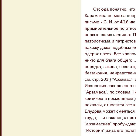
Отсюда понятно, что п
Карамзина не могла понр
письмо к С. И. от 4/16 ию
примирительное по отнош
первые впечатления от Пе
патриотисма и патриотов и
нахожу даже подобных ил
одержат всех. Все хлопоч
никто для блага общего..
порядка, закона, совест
беззакония, ненравственн
см. стр. 203.} "Арзамас"
Ивановича совершенно н
"Арзамаса", по словам Ни
критикою и посмеянием д
похвалы, относятся все 
Блудова может смеяться 
труда, -- и наконец с п
"арзамасцев" пробуждают
"Истории" из-за его поли