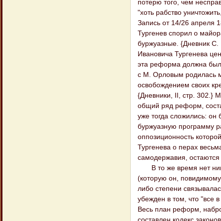
потерю того, чем неспра
"хоть рабство уничтожить,
Запись от 14/26 апреля 18
Тургенев спорил о майор
буржуазные. {Дневник С. 
Ивановича Тургенева цен
эта реформа должна была
с М. Орловым родилась 
освобождением своих кре
{Дневники, II, стр. 302.
общий ряд реформ, состав
уже тогда сложились: он
буржуазную программу ра
оппозиционность которой
Тургенева о перах весьм
самодержавия, остаются
В то же время нет никак
(которую он, повидимому
либо степени связывалас
убежден в том, что "все
Весь план реформ, набро
составлен кодекс закон