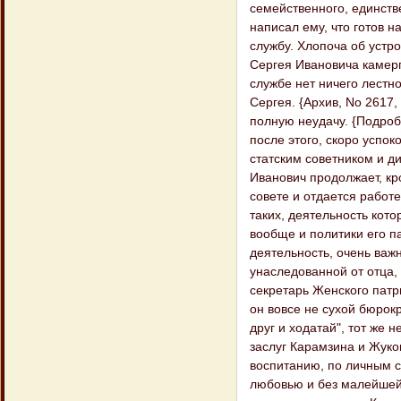
семейственного, единстве
написал ему, что готов н
службу. Хлопоча об устр
Сергея Ивановича камерг
службе нет ничего лестн
Сергея. {Архив, No 2617
полную неудачу. {Подроб
после этого, скоро успо
статским советником и д
Иванович продолжает, кр
совете и отдается работе
таких, деятельность кот
вообще и политики его па
деятельность, очень важн
унаследованной от отца, 
секретарь Женского патри
он вовсе не сухой бюрокр
друг и ходатай", тот же
заслуг Карамзина и Жуко
воспитанию, по личным с
любовью и без малейшей 