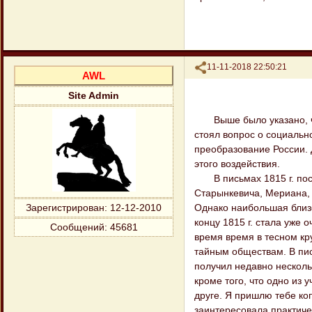
Поделиться
11-11-2018 22:50:21
AWL
Site Admin
Выше было указано, что
стоял вопрос о социальн
преобразование России. 
этого воздействия.
В письмах 1815 г. пост
Старынкевича, Мериана, 
Однако наибольшая близо
Зарегистрирован
: 12-12-2010
концу 1815 г. стала уже 
Сообщений:
45681
время время в тесном кру
тайным обществам. В пись
получил недавно несколь
кроме того, что одно из 
друге. Я пришлю тебе ко
заинтересовала практиче