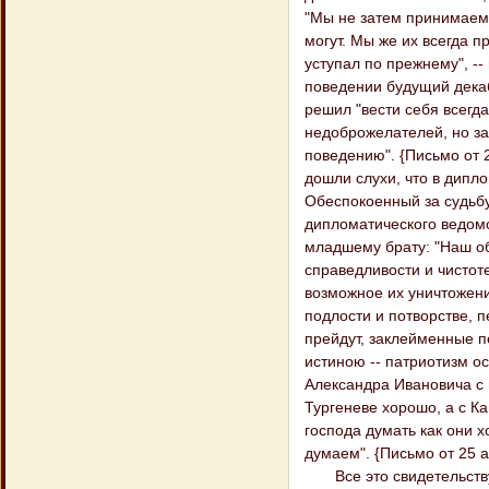
"Мы не затем принимаем
могут. Мы же их всегда п
уступал по прежнему", -
поведении будущий декаб
решил "вести себя всегд
недоброжелателей, но за 
поведению". {Письмо от 29
дошли слухи, что в дипл
Обеспокоенный за судьбу
дипломатического ведомс
младшему брату: "Наш об
справедливости и чистот
возможное их уничтожени
подлости и потворстве, п
прейдут, заклейменные п
истиною -- патриотизм о
Александра Ивановича с 
Тургеневе хорошо, а с Ка
господа думать как они х
думаем". {Письмо от 25 ап
Все это свидетельствуе