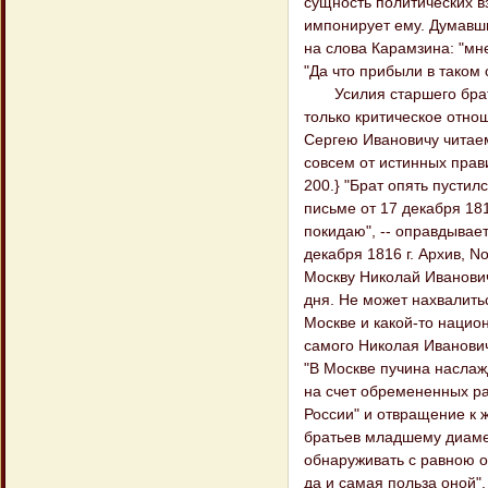
сущность политических в
импонирует ему. Думавши
на слова Карамзина: "мн
"Да что прибыли в таком 
Усилия старшего брата 
только критическое отно
Сергею Ивановичу читаем:
совсем от истинных правил
200.} "Брат опять пустил
письме от 17 декабря 181
покидаю", -- оправдывает
декабря 1816 г. Архив, N
Москву Николай Иванович
дня. Не может нахвалитьс
Москве и какой-то национа
самого Николая Иванович
"В Москве пучина наслажд
на счет обремененных ра
России" и отвращение к жи
братьев младшему диаме
обнаруживать с равною о
да и самая польза оной", 