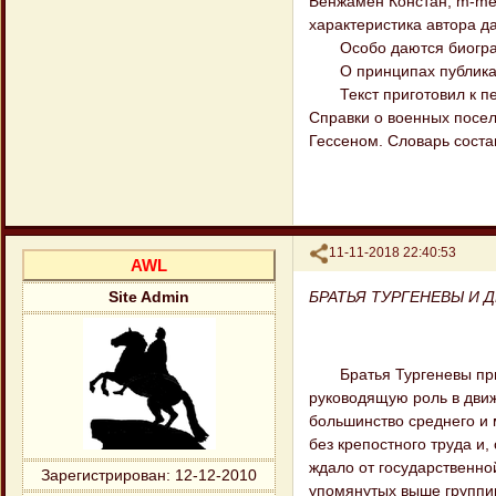
Бенжамен Констан, m-me 
характеристика автора да
Особо даются биографич
О принципах публикаци
Текст приготовил к печ
Справки о военных посел
Гессеном. Словарь соста
Поделиться
11-11-2018 22:40:53
AWL
БРАТЬЯ ТУРГЕНЕВЫ И
Site Admin
Братья Тургеневы прина
руководящую роль в движ
большинство среднего и 
без крепостного труда и,
ждало от государственно
Зарегистрирован
: 12-12-2010
упомянутых выше группир