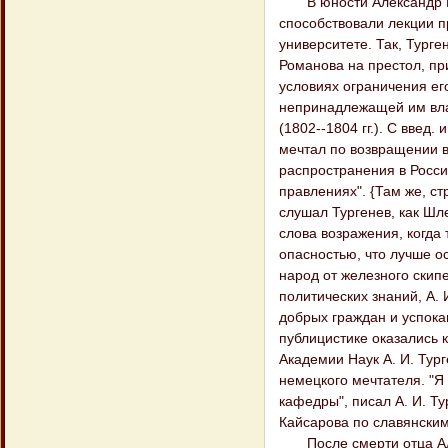
В юности Александр Ив
способствовали лекции п
университете. Так, Тург
Романова на престол, пр
условиях ограничения ег
непринадлежащей им власт
(1802--1804 гг.). С введ.
мечтал по возвращении в
распространения в Росси
правлениях". {Там же, ст
слушал Тургенев, как Шл
слова возражения, когда
опасностью, что лучше ос
народ от железного скипе
политических знаний, А. 
добрых граждан и успокаи
публицистике оказались 
Академии Наук А. И. Тург
немецкого мечтателя. "Я
кафедры", писал А. И. Тур
Кайсарова по славянским 
После смерти отца Алек