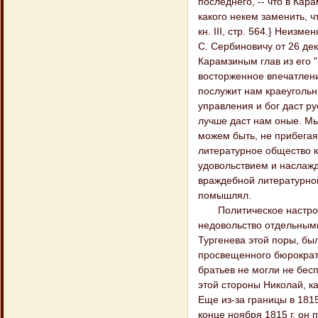
последнего, -- что в Ка
какого некем заменить, ч
кн. III, стр. 564.} Неизм
С. Сербиновичу от 26 дека
Карамзиным глав из его 
восторженное впечатлени
послужит нам краеугольн
управления и бог даст р
лучше даст нам оные. Мы
можем быть, не прибегая 
литературное общество к
удовольствием и наслаж
враждебной литературной
помышлял.
Политическое настроени
недовольство отдельным
Тургенева этой поры, бы
просвещенного бюрократ
братьев не могли не бес
этой стороны Николай, к
Еще из-за границы в 181
конце ноября 1815 г. он