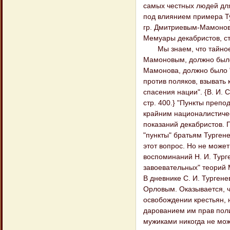
самых честных людей для
под влиянием примера Туг
гр. Дмитриевым-Мамоновы
Мемуары декабристов, стр
Мы знаем, что тайное о
Мамоновым, должно было
Мамонова, должно было "
против поляков, взывать 
спасения нации". {В. И.
стр. 400.} "Пункты препо
крайним националистиче
показаний декабристов. П
"пункты" братьям Турген
этот вопрос. Но не може
воспоминаний Н. И. Тург
завоевательных" теорий М.
В дневнике С. И. Турген
Орловым. Оказывается, ч
освобождении крестьян, 
дарованием им прав поли
мужиками никогда не мож