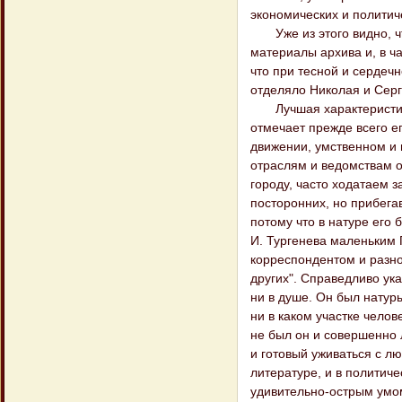
экономических и политич
Уже из этого видно, чт
материалы архива и, в ч
что при тесной и сердеч
отделяло Николая и Серг
Лучшая характеристика А
отмечает прежде всего е
движении, умственном и
отраслям и ведомствам о
городу, часто ходатаем 
посторонних, но прибега
потому что в натуре его 
И. Тургенева маленьким
корреспондентом и разно
других". Справедливо ука
ни в душе. Он был натур
ни в каком участке челов
не был он и совершенно 
и готовый уживаться с лю
литературе, и в политиче
удивительно-острым умом