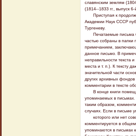
славянским землям (1804 г
(1814--1833 гг., выпуск 6-
Приступая к продолжени
Академии Наук СССР публ
Тургеневу.
Печатаемые письма был
частью собраны в папки 
примечанием, заключающи
данное письмо. В примеч
неправильности текста и 
места и т. п.). К тексту
значительной части осно
других архивных фондов 
комментарии в тексте об
В конце книги помещают
упоминаемых в письмах. 
таким образом, комменти
случаях. Если в письме 
которого или нет совсе
комментируется в общем к
упоминаются в письмах к