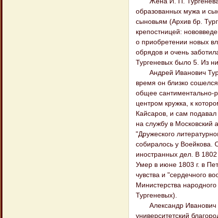
Жена И. П. Тургенева Е
образованных мужа и сын
сыновьям (Архив бр. Тург
крепостницей: нововведе
о приобретении новых вл
обрядов и очень заботила
Тургеневых было 5. Из ни
Андрей Иванович Тургене
время он близко сошелся 
общее сантиментально-ро
центром кружка, к которо
Кайсаров, и сам подавал 
на службу в Московский а
"Дружеского литературно
собиралось у Воейкова. О
иностранных дел. В 1802 
Умер в июне 1803 г. в Пет
чувства и "сердечного воо
Министерства народного п
Тургеневых).
Александр Иванович Тург
университетский благоро