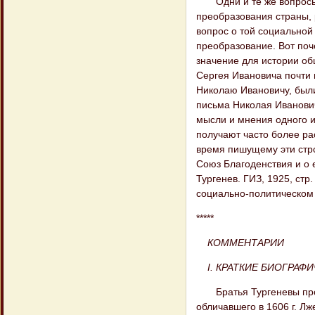
Одни и те же вопросы т
преобразования страны, 
вопрос о той социальной
преобразование. Вот поч
значение для истории об
Сергея Ивановича почти 
Николаю Ивановичу, был
письма Николая Иванови
мысли и мнения одного и
получают часто более ра
время пишущему эти стро
Союз Благоденствия и о е
Тургенев. ГИЗ, 1925, стр
социально-политическом 
*****
КОММЕНТАРИИ
I. КРАТКИЕ БИОГРАФ
Братья Тургеневы произ
обличавшего в 1606 г. Лж