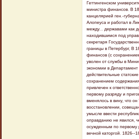
Геттингенском университе
министра финансов. В 181
канцелярией ген.-губерн
Алопеуса и работал в Ли
между... державами как д
находившимся под управл
секретаря Государственн
границы в Петербург, В 
финансов (с сохранением 
уволен от службы в Мини
экономии в Департамент з
действительные статские 
сохранением содержания с
привлечен к ответственн
первому разряду и приго
вменялось в вину, что о
восстановлении, совещан
умысле ввести республик
оправданию не явился, ч
осужденным по первому 
вечной каторгой. 1826--1