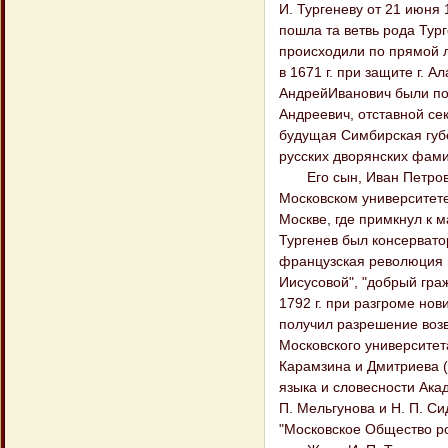
И. Тургеневу от 21 июня 1
пошла та ветвь рода Тург
происходили по прямой л
в 1671 г. при защите г. 
АндрейИванович были по
Андреевич, отставной се
будущая Симбирская губе
русских дворянских фамили
Его сын, Иван Петрович 
Московском университете,
Москве, где примкнул к 
Тургенев был консервато
французская революция 
Иисусовой", "добрый гражд
1792 г. при разгроме нов
получил разрешение возвр
Московского университет
Карамзина и Дмитриева (Я
языка и словесности Акад
П. Мельгунова и Н. П. Сид
"Московское Общество ро