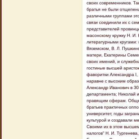
своих современников. Та
братья не были отщепенц
различными группами это
связи соединили их с се
представителей провинци
масонскому кружку Н. И.
литературными кругами: 
Вяземском, В. Л. Пушкин
матери, Екатерины Семе
своих имений, и служебн
гостиные высшей аристок
фаворитки Александра I, 
наравне с высоким образ
Александр Иванович в 30
департамента; Николай и
правящим сферам. Общен
братьев практичных оппо
университет, годы загра
культурой и создавали м
Своими их в этом высшем 
налогов" Н. И. Тургенева