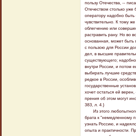
пользу Отечества, -- пис
Отечеством столько уже 
оператору надобно быть 
чувствительно. К тому же 
облегчению или совершен
растравить рану. Но во 
основанная, может быть 
с пользою для России дол
дел, в высшие правитель
существующего; надобно ж
внутри России, и потом е
выбирать лучшие средств
редкое в России, особли
государственные установл
хочет остаться ей верен
прения об этом могут ин
383, л. 4.}
Из этого любопытного о
брата к "немедленному п
узнать Россию, и надеялс
опыта и практичности. Пр