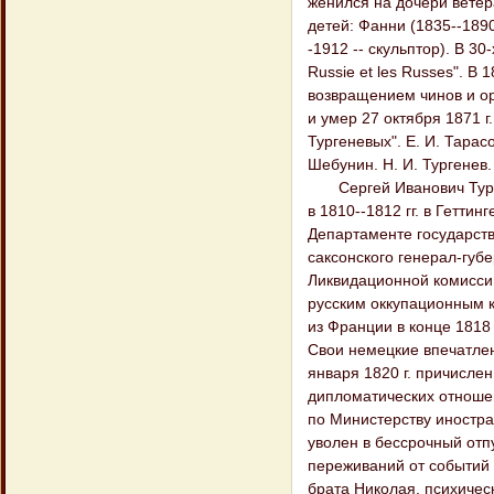
женился на дочери ветер
детей: Фанни (1835--1890
-1912 -- скульптор). В 30
Russie et les Russes". В 
возвращением чинов и ор
и умер 27 октября 1871 г.
Тургеневых". Е. И. Тарас
Шебунин. Н. И. Тургенев. 
Сергей Иванович Турген
в 1810--1812 гг. в Гетти
Департаменте государств
саксонского генерал-губе
Ликвидационной комиссии
русским оккупационным к
из Франции в конце 1818
Свои немецкие впечатления
января 1820 г. причислен
дипломатических отношен
по Министерству иностра
уволен в бессрочный отпу
переживаний от событий 
брата Николая, психическ