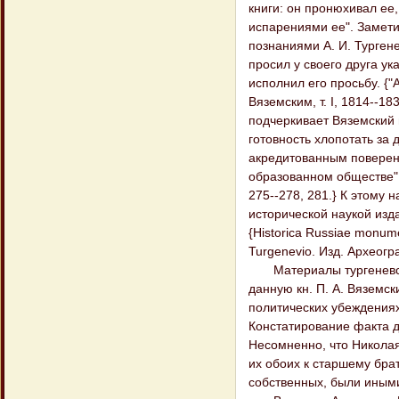
книги: он пронюхивал ее,
испарениями ее". Замети
познаниями А. И. Тургене
просил у своего друга ук
исполнил его просьбу. {"А
Вяземским, т. I, 1814--18
подчеркивает Вяземский и
готовность хлопотать за 
акредитованным поверен
образованном обществе". {
275--278, 281.} К этому н
исторической наукой изд
{Historica Russiae monumen
Turgenevio. Изд. Археогр
Материалы тургеневског
данную кн. П. А. Вяземск
политических убеждениях
Констатирование факта д
Несомненно, что Николая
их обоих к старшему бра
собственных, были иным