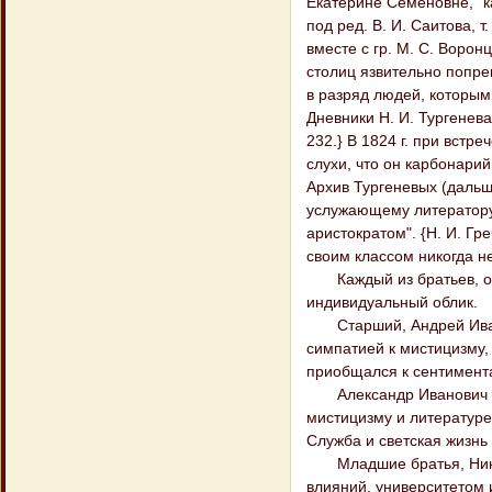
Екатерине Семеновне, "ка
под ред. В. И. Саитова, т
вместе с гр. М. С. Воро
столиц язвительно попр
в разряд людей, которым 
Дневники Н. И. Тургенева з
232.} В 1824 г. при встр
слухи, что он карбонарий
Архив Тургеневых (дальше
услужающему литератору, 
аристократом". {Н. И. Гре
своим классом никогда н
Каждый из братьев, одн
индивидуальный облик.
Старший, Андрей Иванов
симпатией к мистицизму
приобщался к сентимент
Александр Иванович исп
мистицизму и литературе.
Служба и светская жизнь
Младшие братья, Никола
влияний, университетом 