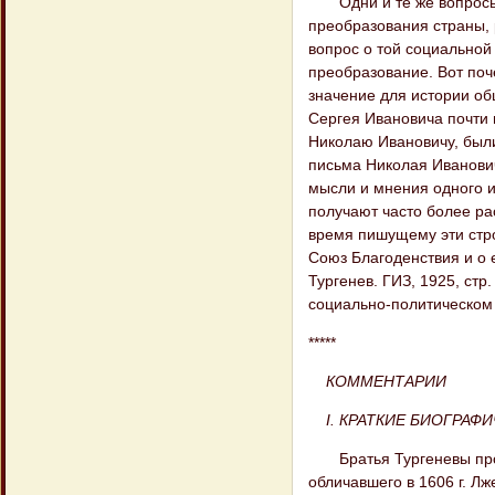
Одни и те же вопросы т
преобразования страны, 
вопрос о той социальной
преобразование. Вот поч
значение для истории об
Сергея Ивановича почти 
Николаю Ивановичу, был
письма Николая Иванови
мысли и мнения одного и
получают часто более ра
время пишущему эти стро
Союз Благоденствия и о е
Тургенев. ГИЗ, 1925, стр
социально-политическом 
*****
КОММЕНТАРИИ
I. КРАТКИЕ БИОГРАФ
Братья Тургеневы произ
обличавшего в 1606 г. Лж