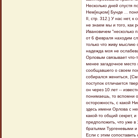
Несколько дней спустя по
Нем[ецком] Бунде ... пон
II, стр. 312.} У нас нет
не знаем мы и того, как
Ивановичем "несколько п
от 6 февраля находим сл
только что живу мыслию 
надежда моя не ослабева
Орловым связывает что-т
менее загадочное место 
сообщавшего о своем по
собирался жениться, {См.
поступок отличается твер
он через 10 лет -- извест
понимаешь, то вспомни о 
осторожность, с какой Н
здесь имени Орлова с не
какой-то общий секрет, и
предположить, что уже в 
братьями Тургеневыми и
Если с этим сопоставить