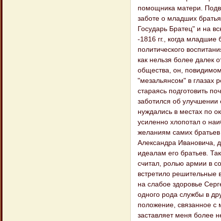
помощника матери. Подви
заботе о младших братья
Государь Братец" и на в
-1816 гг., когда младшие
политического воспитани
как нельзя более далек о
общества, он, повидимом
"мезальянсом" в глазах р
стараясь подготовить поч
заботился об улучшении 
нуждались в местах по о
усиленно хлопотал о наи
желаниям самих братьев 
Александра Ивановича, д
идеалам его братьев. Так
считал, ролью армии в со
встретило решительные в
на слабое здоровье Серг
одного рода службы в дру
положение, связанное с
заставляет меня более н