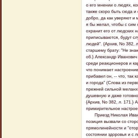
о его мнении о людях, к
также скоро быть сюда и
добро, да как уверяют и
я бы желал, чтобы с сим 
охранит его от людских н
приписываются, будут сл
людей". {Архив, No 382, 
старшему брату: "Не знаю
об.} Александр Иванович
среди реакционеров и ка
что понимает настроение 
прибавил он, -- что, так
и города" (Слова из перв
прежней сильной меланхо
душевную и даже готовно
{Архив, No 382, л. 171.
примирительное настроен
Приезд Николая Иванов
позиция вызвали со стор
прямолинейности и "отор
состоянии здоровья и с 