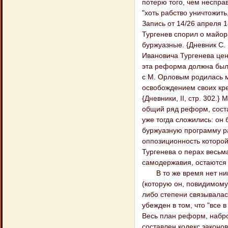
потерю того, чем неспра
"хоть рабство уничтожить,
Запись от 14/26 апреля 18
Тургенев спорил о майор
буржуазные. {Дневник С. 
Ивановича Тургенева цен
эта реформа должна была
с М. Орловым родилась 
освобождением своих кре
{Дневники, II, стр. 302.
общий ряд реформ, состав
уже тогда сложились: он
буржуазную программу ра
оппозиционность которой
Тургенева о перах весьм
самодержавия, остаются
В то же время нет никак
(которую он, повидимому
либо степени связывалас
убежден в том, что "все
Весь план реформ, набро
составлен кодекс закон