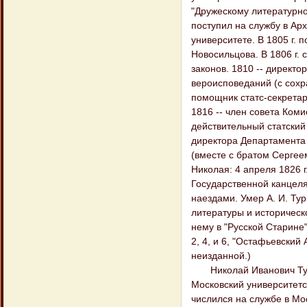
"Дружескому литературно
поступил на службу в Арх
университете. В 1805 г.
Новосильцова. В 1806 г
законов. 1810 -- директ
вероисповеданий (с сохр
помощник статс-секретар
1816 -- член совета Ком
действительный статский 
директора Департамента 
(вместе с братом Сергее
Николая: 4 апреля 1826 г.
Государственной канцеля
наездами. Умер А. И. Тур
литературы и историческо
нему в "Русской Старине"
2, 4, и 6, "Остафьевский
неизданной.)
Николай Иванович Турген
Московский университетск
числился на службе в Мос