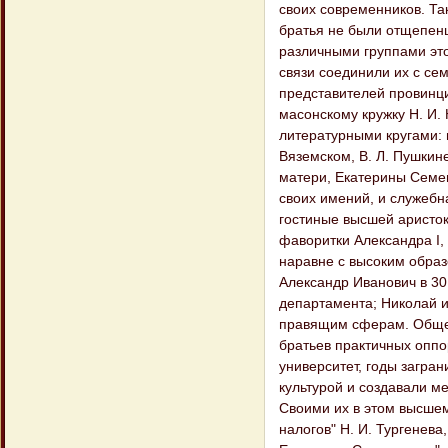
своих современников. Та
братья не были отщепенц
различными группами это
связи соединили их с се
представителей провинци
масонскому кружку Н. И.
литературными кругами: 
Вяземском, В. Л. Пушкин
матери, Екатерины Семе
своих имений, и служебн
гостиные высшей аристок
фаворитки Александра I, 
наравне с высоким образ
Александр Иванович в 30
департамента; Николай и
правящим сферам. Общен
братьев практичных оппо
университет, годы загра
культурой и создавали м
Своими их в этом высшем 
налогов" Н. И. Тургенева