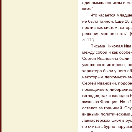
единомышленником и стар
ками".
Что касается младшего 
не было тайной. Еще 18 а
противных систем; котора
решения мне не знать". {
л. 11.}
Письма Николая Иванови
между собой и как особе
Сергея Ивановича были ч
умственные интересы, не
характера были у него о
некоторым легкомыслием
Сергей Иванович, подоб
помещичьего либерализм
взглядов, как и взглядов
жизнь во Франции. Но в 1
остался за границей. Сл
видными политическими 
ланкастерских школ в рус
не считать бурно наруша