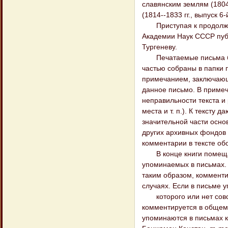
славянским землям (1804 г
(1814--1833 гг., выпуск 6-
Приступая к продолжени
Академии Наук СССР публ
Тургеневу.
Печатаемые письма был
частью собраны в папки 
примечанием, заключающи
данное письмо. В примеч
неправильности текста и 
места и т. п.). К тексту
значительной части осно
других архивных фондов 
комментарии в тексте об
В конце книги помещают
упоминаемых в письмах. 
таким образом, комменти
случаях. Если в письме 
которого или нет совсе
комментируется в общем к
упоминаются в письмах к