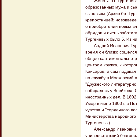
Жена И. П. Тургенева Е
образованных мужа и сын
сыновьям (Архив бр. Тург
крепостницей: нововведе
о приобретении новых вл
обрядов и очень заботила
Тургеневых было 5. Из ни
Андрей Иванович Тургене
время он близко сошелся 
общее сантиментально-ро
центром кружка, к которо
Кайсаров, и сам подавал 
на службу в Московский а
"Дружеского литературно
собиралось у Воейкова. О
иностранных дел. В 1802 
Умер в июне 1803 г. в Пет
чувства и "сердечного воо
Министерства народного п
Тургеневых).
Александр Иванович Тург
университетский благоро