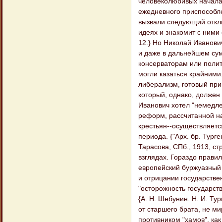
человеколюбивых началах
ежедневного приспособл
вызвали следующий откли
идеях и знакомит с ними 
12.} Но Николай Иванови
и даже в дальнейшем сум
консерваторам или полит
могли казаться крайним
либерализм, готовый при
который, однако, долже
Иванович хотел "немедле
реформ, рассчитанной на
крестьян--осуществляется
периода. {"Арх. бр. Турге
Тарасова, СПб., 1913, ст
взглядах. Гораздо правил
европейский буржуазный 
и отрицании государствен
"осторожность государст
{А. Н. Шебунин. Н. И. Тур
от старшего брата, не м
противником "хамов", ка