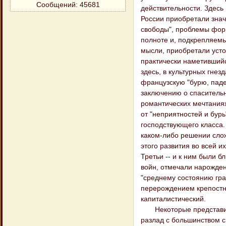
Сообщений:
45681
действительности. Здесь
России приобретали знач
свободы", проблемы форм
полноте и, подкрепляем
мысли, приобретали усто
практически наметившийс
здесь, в культурных гнез
французскую "бурю, паде
заключению о спасительн
романтических мечтаниях
от "неприятностей и бур
господствующего класса.
каком-либо решении слож
этого развития во всей 
Третьи -- и к ним были 
войн, отмечали нарожден
"среднему состоянию гра
перерождением крепостни
капиталистический.
Некоторые представите
разлад с большинством св