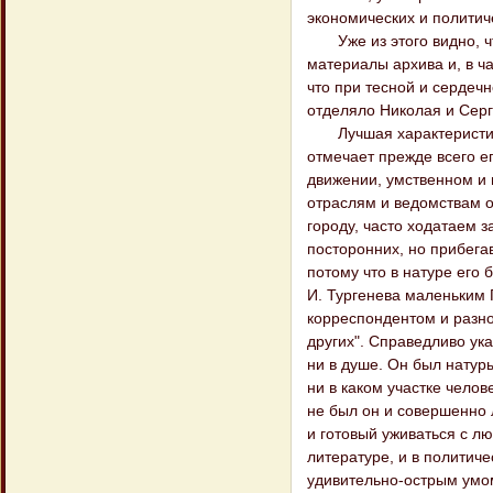
экономических и политич
Уже из этого видно, чт
материалы архива и, в ч
что при тесной и сердеч
отделяло Николая и Серг
Лучшая характеристика А
отмечает прежде всего е
движении, умственном и
отраслям и ведомствам о
городу, часто ходатаем 
посторонних, но прибега
потому что в натуре его 
И. Тургенева маленьким
корреспондентом и разно
других". Справедливо ука
ни в душе. Он был натур
ни в каком участке челов
не был он и совершенно 
и готовый уживаться с лю
литературе, и в политиче
удивительно-острым умом