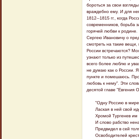
бороться за свои взгляды
враждебно ему. И для н
1812--1815 гг., когда Ро
современников, борьба з
горячей любви к родине. 
Сергею Ивановичу о пред
смотреть на такие вещи, 
России встречаются? Мож
узнают только из путешес
всего более люблю и уваж
не думаю как о России. Я
пункте и помешаюсь. Про
любовь к нему". Эти сло
десятой главе "Евгения О
"Одну Россию в мире 
Лаская в ней свой ид
Хромой Тургенев им 
И слово рабство нена
Предвидел в сей толп
Освободителей кресть