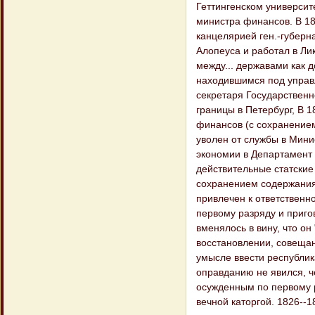
Геттингенском университе
министра финансов. В 181
канцелярией ген.-губерн
Алопеуса и работал в Ли
между... державами как д
находившимся под управл
секретаря Государственн
границы в Петербург, В 
финансов (с сохранением 
уволен от службы в Мини
экономии в Департамент з
действительные статские 
сохранением содержания с
привлечен к ответственн
первому разряду и приго
вменялось в вину, что о
восстановлении, совещан
умысле ввести республик
оправданию не явился, ч
осужденным по первому 
вечной каторгой. 1826--1