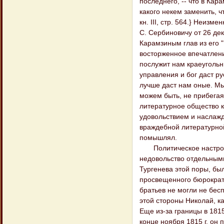
последнего, -- что в Ка
какого некем заменить, ч
кн. III, стр. 564.} Неизм
С. Сербиновичу от 26 дека
Карамзиным глав из его 
восторженное впечатлени
послужит нам краеугольн
управления и бог даст р
лучше даст нам оные. Мы
можем быть, не прибегая 
литературное общество к
удовольствием и наслаж
враждебной литературной
помышлял.
Политическое настроени
недовольство отдельным
Тургенева этой поры, бы
просвещенного бюрократ
братьев не могли не бес
этой стороны Николай, к
Еще из-за границы в 181
конце ноября 1815 г. он