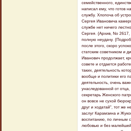
семейственного, единстве
написал ему, что готов н
службу. Хлопоча об устр
Сергея Ивановича камерг
службе нет ничего лестн
Сергея. {Архив, No 2617
полную неудачу. {Подроб
после этого, скоро успо
статским советником и д
Иванович продолжает, кр
совете и отдается работе
таких, деятельность кот
вообще и политики его па
деятельность, очень важн
унаследованной от отца, 
секретарь Женского патри
он вовсе не сухой бюрокр
друг и ходатай", тот же
заслуг Карамзина и Жуко
воспитанию, по личным с
любовью и без малейшей 