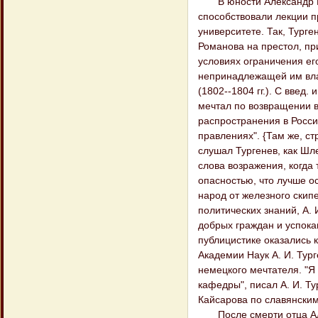
В юности Александр Ив
способствовали лекции п
университете. Так, Тург
Романова на престол, пр
условиях ограничения ег
непринадлежащей им власт
(1802--1804 гг.). С введ.
мечтал по возвращении в
распространения в Росси
правлениях". {Там же, ст
слушал Тургенев, как Шл
слова возражения, когда
опасностью, что лучше ос
народ от железного скипе
политических знаний, А. 
добрых граждан и успокаи
публицистике оказались 
Академии Наук А. И. Тург
немецкого мечтателя. "Я
кафедры", писал А. И. Тур
Кайсарова по славянским 
После смерти отца Алек