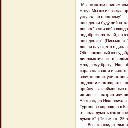
"Мы не затем принимаем
могут. Мы же их всегда п
уступал по прежнему", -
поведении будущий декаб
решил "вести себя всегд
недоброжелателей, но за 
поведению". {Письмо от 29
дошли слухи, что в дипл
Обеспокоенный за судьбу
дипломатического ведомс
младшему брату: "Наш об
справедливости и чистот
возможное их уничтожени
подлости и потворстве, п
прейдут, заклейменные п
истиною -- патриотизм о
Александра Ивановича с 
Тургеневе хорошо, а с Ка
господа думать как они х
думаем". {Письмо от 25 ап
Все это свидетельствуе