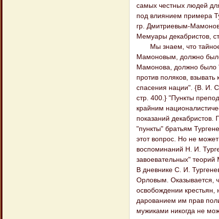
самых честных людей для
под влиянием примера Туг
гр. Дмитриевым-Мамоновы
Мемуары декабристов, стр
Мы знаем, что тайное о
Мамоновым, должно было
Мамонова, должно было "
против поляков, взывать 
спасения нации". {В. И.
стр. 400.} "Пункты препо
крайним националистиче
показаний декабристов. П
"пункты" братьям Турген
этот вопрос. Но не може
воспоминаний Н. И. Тург
завоевательных" теорий М.
В дневнике С. И. Турген
Орловым. Оказывается, ч
освобождении крестьян, 
дарованием им прав поли
мужиками никогда не мож