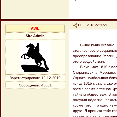
Поделиться
11-11-2018 22:50:21
AWL
Site Admin
Выше было указано, что
стоял вопрос о социальн
преобразование России. 
этого воздействия.
В письмах 1815 г. пост
Старынкевича, Мериана, 
Однако наибольшая близо
Зарегистрирован
: 12-12-2010
концу 1815 г. стала уже 
Сообщений:
45681
время время в тесном кру
тайным обществам. В пись
получил недавно несколь
кроме того, что одно из 
друге. Я пришлю тебе ко
заинтересовала практиче