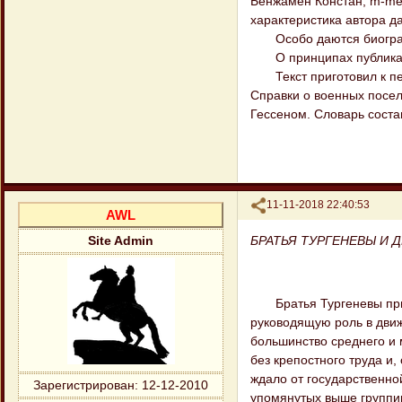
Бенжамен Констан, m-me 
характеристика автора да
Особо даются биографич
О принципах публикаци
Текст приготовил к печ
Справки о военных посел
Гессеном. Словарь соста
Поделиться
11-11-2018 22:40:53
AWL
БРАТЬЯ ТУРГЕНЕВЫ И
Site Admin
Братья Тургеневы прина
руководящую роль в движ
большинство среднего и 
без крепостного труда и,
ждало от государственно
Зарегистрирован
: 12-12-2010
упомянутых выше группир