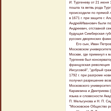
И. Тургеневу от 21 июня 1
пошла та ветвь рода Тург
происходили по прямой л
в 1671 г. при защите г. 
АндрейИванович были по
Андреевич, отставной се
будущая Симбирская губе
русских дворянских фамили
Его сын, Иван Петрович 
Московском университете,
Москве, где примкнул к 
Тургенев был консервато
французская революция 
Иисусовой", "добрый гражд
1792 г. при разгроме нов
получил разрешение возвр
Московского университет
Карамзина и Дмитриева (Я
языка и словесности Акад
П. Мельгунова и Н. П. Сид
"Московское Общество ро