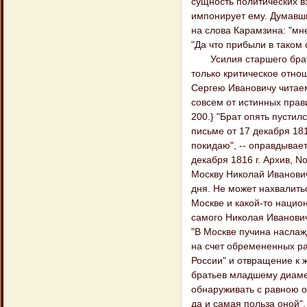
сущность политических в
импонирует ему. Думавши
на слова Карамзина: "мн
"Да что прибыли в таком 
Усилия старшего брата 
только критическое отно
Сергею Ивановичу читаем:
совсем от истинных правил
200.} "Брат опять пустил
письме от 17 декабря 181
покидаю", -- оправдывает
декабря 1816 г. Архив, N
Москву Николай Иванович
дня. Не может нахвалитьс
Москве и какой-то национа
самого Николая Иванович
"В Москве пучина наслажд
на счет обремененных ра
России" и отвращение к жи
братьев младшему диаме
обнаруживать с равною о
да и самая польза оной", 