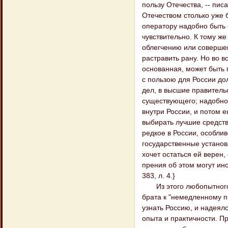
пользу Отечества, -- пис
Отечеством столько уже 
оператору надобно быть 
чувствительно. К тому же 
облегчению или совершен
растравить рану. Но во 
основанная, может быть 
с пользою для России дол
дел, в высшие правитель
существующего; надобно ж
внутри России, и потом е
выбирать лучшие средств
редкое в России, особли
государственные установл
хочет остаться ей верен
прения об этом могут ин
383, л. 4.}
Из этого любопытного о
брата к "немедленному п
узнать Россию, и надеялс
опыта и практичности. Пр