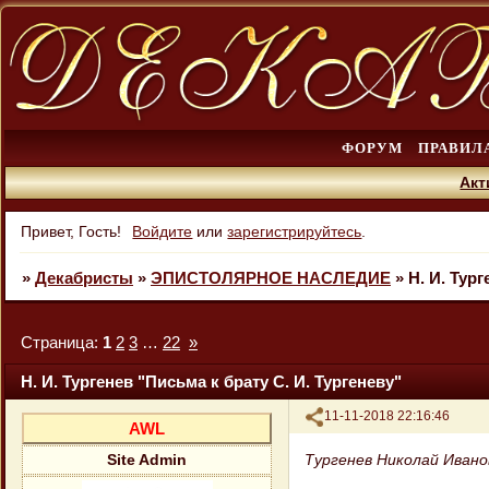
ФОРУМ
ПРАВИЛ
Акт
Привет, Гость!
Войдите
или
зарегистрируйтесь
.
»
Декабристы
»
ЭПИСТОЛЯРНОЕ НАСЛЕДИЕ
»
Н. И. Тур
Страница:
1
2
3
…
22
»
Н. И. Тургенев "Письма к брату С. И. Тургеневу"
Поделиться
11-11-2018 22:16:46
AWL
Тургенев Николай Ивано
Site Admin