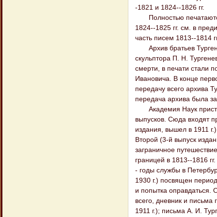
-1821 и 1824--1826 гг.
Полностью печатаются н
1824--1825 гг. см. в пре
часть писем 1813--1814 гг
Архив братьев Тургенев
скульптора П. Н. Тургене
смерти, в печати стали 
Ивановича. В конце перв
передачу всего архива Ту
передача архива была за
Академия Наук приступи
выпусков. Сюда входят пр
издания, вышел в 1911 г.
Второй (3-й выпуск издан
заграничное путешествие 
границей в 1813--1816 гг.
- годы службы в Петербур
1930 г.) посвящен период
и попытка оправдаться. О
всего, дневник и письма г
1911 г.); письма А. И. Т