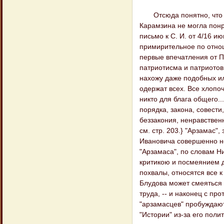
Отсюда понятно, что п
Карамзина не могла понр
письмо к С. И. от 4/16 ию
примирительное по отнош
первые впечатления от Пе
патриотисма и патриотов и
нахожу даже подобных ил
одержат всех. Все хлопоч
никто для блага общего..
порядка, закона, совест
беззакония, ненравственн
см. стр. 203.} "Арзамас"
Ивановича совершенно н
"Арзамаса", по словам Ни
критикою и посмеянием д
похвалы, относятся все 
Блудова может смеяться 
труда, -- и наконец с п
"арзамасцев" пробуждают
"Истории" из-за его поли