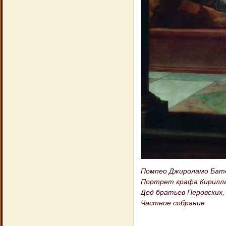
Помпео Джироламо Батони
Портрет графа Кирилла 
Дед братьев Перовских,
Частное собрание