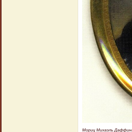
Мориц Михаэль Даффингер