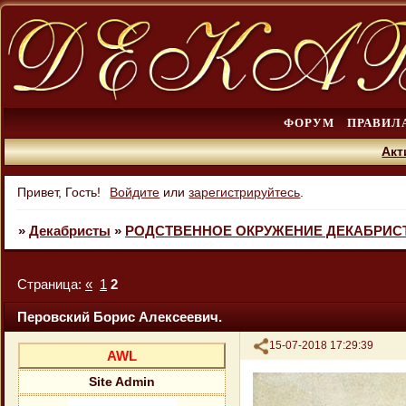
ФОРУМ
ПРАВИЛ
Акт
Привет, Гость!
Войдите
или
зарегистрируйтесь
.
»
Декабристы
»
РОДСТВЕННОЕ ОКРУЖЕНИЕ ДЕКАБРИС
Страница:
«
1
2
Перовский Борис Алексеевич.
Поделиться
15-07-2018 17:29:39
AWL
Site Admin