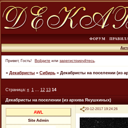
ФОРУМ
ПРАВИЛ
Акт
Привет, Гость!
Войдите
или
зарегистрируйтесь
.
»
Декабристы
»
Сибирь
»
Декабристы на поселении (из 
Страница:
«
1
…
12
13
14
Декабристы на поселении (из архива Якушкиных)
Поделиться
20-12-2017 19:24:26
AWL
Site Admin