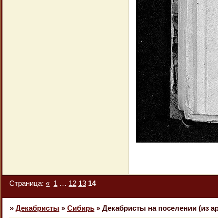
Страница:
«
1
…
12
13
14
»
Декабристы
»
Сибирь
»
Декабристы на поселении (из 