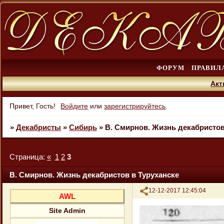
ФОРУМ
ПРАВИЛ
Акт
Привет, Гость!
Войдите
или
зарегистрируйтесь
.
»
Декабристы
»
Сибирь
»
В. Смирнов. Жизнь декабристов
Страница:
«
1
2
3
В. Смирнов. Жизнь декабристов в Туруханске
Поделиться
12-12-2017 12:45:04
AWL
Site Admin