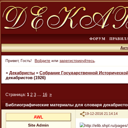
ФОРУМ
ПРАВИЛ
Акт
Привет, Гость!
Войдите
или
зарегистрируйтесь
.
»
Декабристы
»
Собрание Государственной Историческо
декабристов (1926)
Страница:
1
2
3
…
16
»
Библиографические материалы для словаря декабристов
Поделиться
19-12-2016 21:14:14
AWL
Site Admin