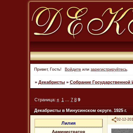
Привет, Гость!
Войдите
или
зарегистрируйтесь
.
»
Декабристы
»
Собрание Государственной 
Страница:
«
1
…
7
8
9
Декабристы в Минусинском округе. 1925 г.
Поделиться
02-12-201
Лилия
Администратор