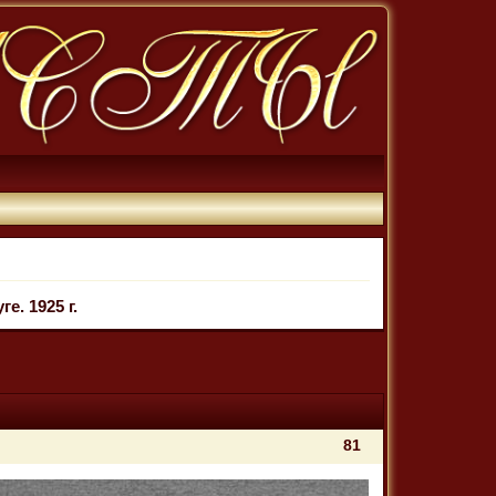
. 1925 г.
81