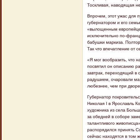
Тоскливая, наводящая н
Впрочем, этот ужас для 
губернатором и его семь
«вылощенным европейцем
исключительно по-францу
бабушки маркиза. Полтора
Так что впечатление от 
«Я мог вообразить, что н
посвятил он описанию ра
завтрак, переходящий в 
радушием, очаровали мар
любезнее, чем при дворе
Губернатор покровительст
Николая I в Ярославль К
художника из села Больш
за обедней в соборе зам
талантливого живописца»
распорядился принять Со
сейчас находятся в том 