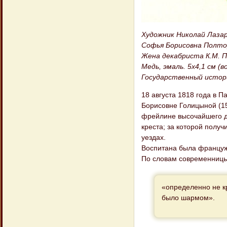
Художник Николай Лазаре
Софья Борисовна Полторац
Жена декабриста К.М. 
Медь, эмаль. 5x4,1 см (в
Государственный истор
18 августа 1818 года в 
Борисовне Голицыной (15
фрейлине высочайшего д
креста; за которой полу
уездах.
Воспитана была француже
По словам современницы
«определенно не кр
было шармом».