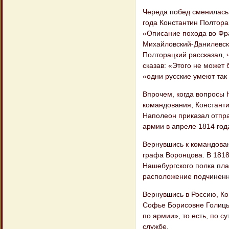
Череда побед сменилась
года Константин Полтора
«Описание похода во Фра
Михайловский-Данилевск
Полторацкий рассказал, 
сказав: «Этого не может 
«одни русские умеют так 
Впрочем, когда вопросы 
командования, Константи
Наполеон приказал отпра
армии в апреле 1814 год
Вернувшись к командован
графа Воронцова. В 1818
Нашебургского полка пла
расположение подчиненн
Вернувшись в Россию, К
Софье Борисовне Голицын
по армии», то есть, по с
службе.