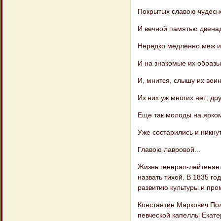
Покрытых славою чудесн
И вечной памятью двенад
Нередко медленно меж и
И на знакомые их образы
И, мнится, слышу их вои
Из них уж многих нет; дру
Еще так молоды на ярком
Уже состарились и никну
Главою лавровой...
Жизнь генерал-лейтенант
назвать тихой. В 1835 го
развитию культуры и пр
Константин Маркович Пол
певческой капеллы Екате