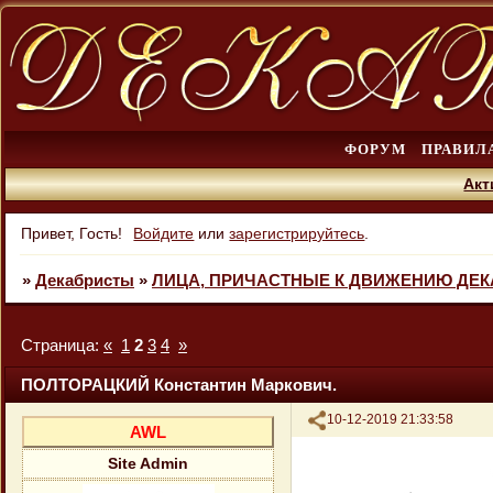
ФОРУМ
ПРАВИЛ
Акт
Привет, Гость!
Войдите
или
зарегистрируйтесь
.
»
Декабристы
»
ЛИЦА, ПРИЧАСТНЫЕ К ДВИЖЕНИЮ ДЕ
Страница:
«
1
2
3
4
»
ПОЛТОРАЦКИЙ Константин Маркович.
Поделиться
10-12-2019 21:33:58
AWL
Site Admin