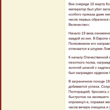
Вне очереди 10 марта Кон
император был убит заго
особого приказа даже им
числе первых обратился 
Величество».
Начало 19 века ознамено
каждой из них. В Европе 
Полковником его направл
отличается в штурме Лов
К началу Отечественной 
пехотного полка, награжд
золотой шпагой с надпис
был награжден орденом С
В заграничном походе 18
добивается успеха. Сохр
Полторацкий, бросаясь с
быстротою на засевшего 
опрокинул и, поражая же
часов вечера очищена и 