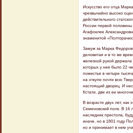
Искусство его отца Марк
чрезвычайно высоко оце
действительного статско
России первой половины 
Агафоклее Александровн
знаменитой «Полторачих
Замуж за Марка Федорови
деловитая и в то же врем
железной рукой держала 
которых у нее было 22 че
поместье в четыре тысяч
на откупе почти всю Тве
настоящий дворец. И нес
Кстати, две из ее много
В возрасте двух лет, как
Семеновский полк. В 16 
наследник престола, буд
иначе, но в 1801 году П
но и принимает в нем уча