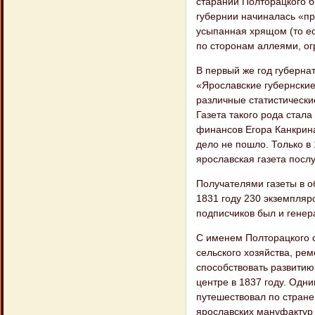
стараний Полторацкого б
губернии начиналась «пр
усыпанная хрящом (то ес
по сторонам аллеями, о
В первый же год губерна
«Ярославские губернски
различные статистически
Газета такого рода стал
финансов Егора Канкрина
дело не пошло. Только в
ярославская газета посл
Получателями газеты в о
1831 году 230 экземпляро
подписчиков был и генер
С именем Полторацкого 
сельского хозяйства, ре
способствовать развитию
центре в 1837 году. Одни
путешествовал по стране
ярославских мануфактур 