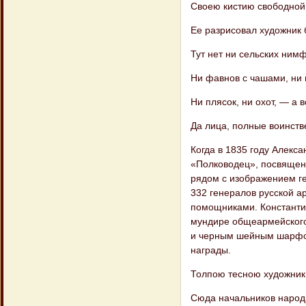
Своею кистию свободной
Ее разрисовал художник 
Тут нет ни сельских ним
Ни фавнов с чашами, ни 
Ни плясок, ни охот, — а 
Да лица, полные воинств
Когда в 1835 году Алекс
«Полководец», посвящен
рядом с изображением г
332 генералов русской а
помощниками. Константи
мундире общеармейского
и черным шейным шарфом
награды.
Толпою тесною художник
Сюда начальников народ