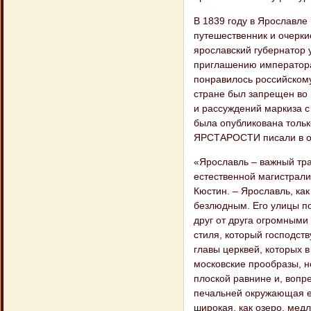
В 1839 году в Ярославле
путешественник и очерки
ярославский губернатор 
приглашению императора 
понравилось российскому
стране был запрещен во 
и рассуждений маркиза с
была опубликована тольк
ЯРСТАРОСТИ писали в од
«Ярославль – важный тра
естественной магистрали
Кюстин. – Ярославль, ка
безлюдным. Его улицы п
друг от друга огромными 
стиля, который господст
главы церквей, которых в
московские прообразы, н
плоской равнине и, вопр
печальней окружающая е
широкая, как озеро, мед