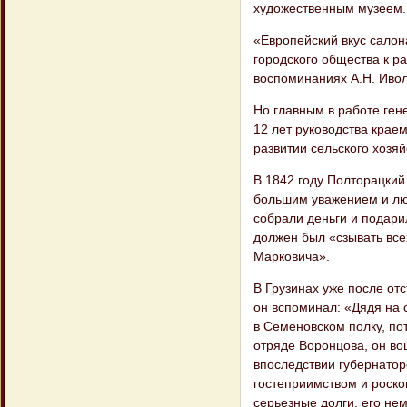
художественным музеем.
«Европейский вкус салон
городского общества к р
воспоминаниях А.Н. Ивол
Но главным в работе гене
12 лет руководства крае
развитии сельского хозяй
В 1842 году Полторацкий 
большим уважением и лю
собрали деньги и подари
должен был «сзывать вс
Марковича».
В Грузинах уже после от
он вспоминал: «Дядя на 
в Семеновском полку, по
отряде Воронцова, он во
впоследствии губернатор
гостеприимством и роско
серьезные долги, его нем