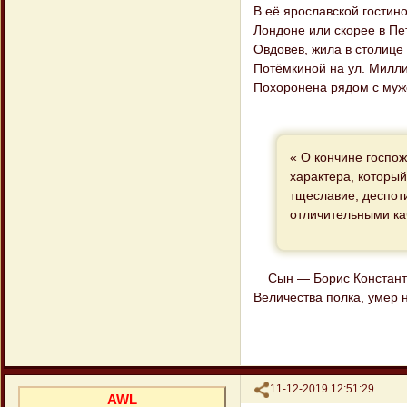
В её ярославской гостино
Лондоне или скорее в Пе
Овдовев, жила в столице
Потёмкиной на ул. Миллио
Похоронена рядом с муж
« О кончине госпо
характера, который
тщеславие, деспоти
отличительными ка
Сын — Борис Константино
Величества полка, умер 
Поделиться
11-12-2019 12:51:29
AWL