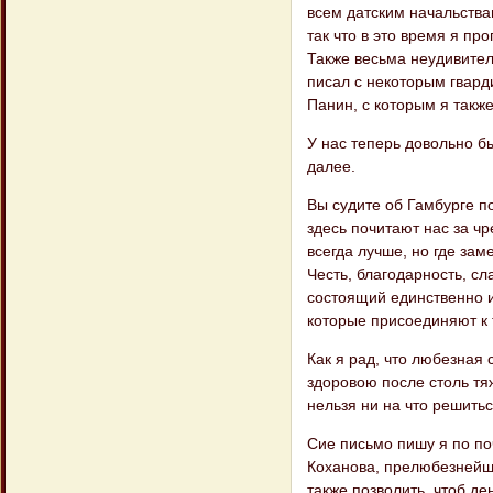
всем датским начальства
так что в это время я пр
Также весьма неудивитель
писал с некоторым гвард
Панин, с которым я такж
У нас теперь довольно б
далее.
Вы судите об Гамбурге по
здесь почитают нас за ч
всегда лучше, но где зам
Честь, благодарность, сл
состоящий единственно из
которые присоединяют к т
Как я рад, что любезная
здоровою после столь тя
нельзя ни на что решить
Сие письмо пишу я по по
Коханова, прелюбезнейшег
также позволить, чтоб д