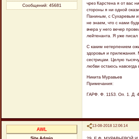
чрез Карстена я от вас н
Сообщений:
45681
стороны я ни одной окази
Паниным, с Сухаревым и 
не знаем, что с нами буд
вчера у него вечер прове
лейтенанта. Я уже писал 
С каким нетерпением ож
здоровья и прилежания.
сестрицам. Целую тысячу
любви остаюсь навсегда
Никита Муравьев
Примечания:
ГАРФ. Ф. 1153. Оп. 1. Д. 4
Поделиться
13-08-2018 12:06:14
AWL
29. Е.Ф. МУРАВЬЕВОЙ И
Site Admin