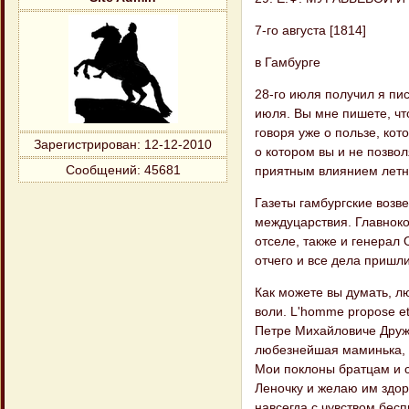
7-го августа [1814]
в Гамбурге
28-го июля получил я пис
июля. Вы мне пишете, что
говоря уже о пользе, ко
Зарегистрирован
: 12-12-2010
о котором вы и не позвол
приятным влиянием летне
Сообщений:
45681
Газеты гамбургские возве
междуцарствия. Главноко
отселе, также и генерал 
отчего и все дела пришли
Как можете вы думать, л
воли. L'homme propose e
Петре Михайловиче Друж
любезнейшая маминька, 
Мои поклоны братцам и с
Леночку и желаю им здо
навсегда с чувством бес