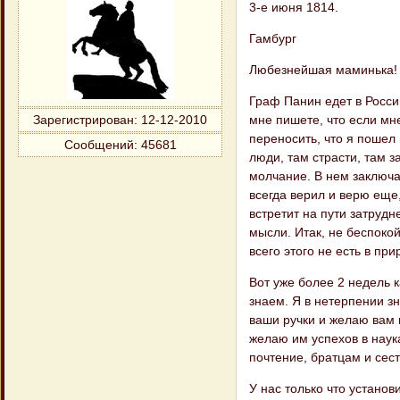
3-е июня 1814.
Гамбург
Любезнейшая маминька!
Граф Панин едет в Росси
мне пишете, что если мн
Зарегистрирован
: 12-12-2010
переносить, что я пошел 
Сообщений:
45681
люди, там страсти, там з
молчание. В нем заключае
всегда верил и верю еще,
встретит на пути затрудн
мысли. Итак, не беспоко
всего этого не есть в пр
Вот уже более 2 недель 
знаем. Я в нетерпении з
ваши ручки и желаю вам 
желаю им успехов в наук
почтение, братцам и сес
У нас только что установ