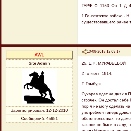
ГАРФ. Ф. 1153. Оп. 1. Д. 4
1 Ганзеатское войско - Н
существовавшего ранее т
Поделиться
13-08-2018 12:03:17
AWL
25. Е.Ф. МУРАВЬЕВОЙ
Site Admin
2-го июля 1814.
Г. Гамбург
Сухарев едет на днях в П
строчек. Он достал себе 
пор я не могу сделать н
Зарегистрирован
: 12-12-2010
употреблен теперь довол
обстоятельствах, то даже
Сообщений:
45681
как они не были в ладу, т
гоним Марковым, он реши