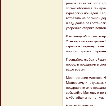
разгон так велик, что с 
только обогнал я ген[ер
курьерских лошадей. Теп
встретить на большой до
я еду далее без остановк
уверению старика почтов
Коновницын5 только вчера
24-е версты ехал целые 
страшную корзину с съес
пироги, пирожки, пирожн
Прощайте, любезнейшая 
провели праздники в спо
ваше время.
Мое почтение Алексею Н
Матвеевичу и тетушкам, 
поздравляю их с праздни
забывайте Матюшу и не д
глубочайшим почтением 
Никита Муравьев.