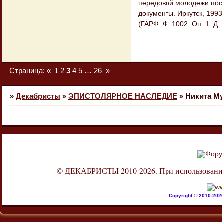
передовой молодежи посл
документы. Иркутск, 1993
(ГАРФ. Ф. 1002. Оп. 1. Д.
Страница:
«
1
2
3
4
5
…
26
»
»
Декабристы
»
ЭПИСТОЛЯРНОЕ НАСЛЕДИЕ
»
Никита Му
© ДЕКАБРИСТЫ 2010-2026. При использовании л
Copyright © 2010-20