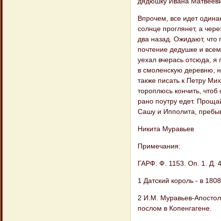
дядюшку Ивана Матвеевич
Впрочем, все идет одинак
солнце проглянет, а чере
два назад. Ожидают, что г
почтение дедушке и все
уехал вчерась отсюда, я
в смоленскую деревню, н
также писать к Петру Мих
тороплюсь кончить, чтоб 
рано поутру едет. Проща
Сашу и Ипполита, пребы
Никита Муравьев
Примечания:
ГАРФ. Ф. 1153. Оп. 1. Д. 4
1 Датский король - в 1808
2 И.М. Муравьев-Апостол 
послом в Копенгагене.