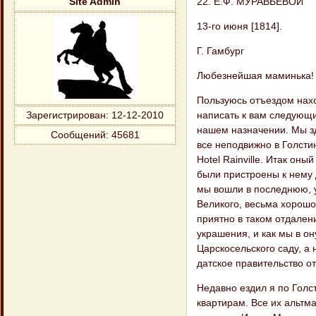
22. Е.Ф. МУРАВЬЕВОЙ
Site Admin
13-го июня [1814].
Г. Гамбург
Любезнейшая маминька!
Пользуюсь отъездом нах
написать к вам следующи
Зарегистрирован
: 12-12-2010
нашем назначении. Мы зд
Сообщений:
45681
все неподвижно в Голсти
Hotel Rainville. Итак он
были пристроены к нему д
мы вошли в последнюю, 
Великого, весьма хорошо
приятно в таком отдален
украшения, и как мы в о
Царскосельского саду, а 
датское правительство о
Недавно ездил я по Голс
квартирам. Все их альтма