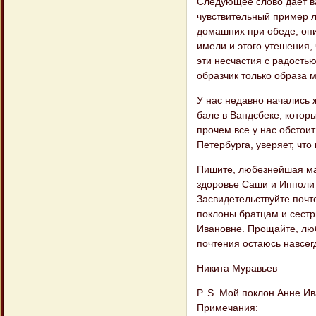
Следующее слово дает в
чувствительный пример лю
домашних при обеде, опи
имели и этого утешения, 
эти несчастия с радостью
образчик только образа 
У нас недавно начались 
бале в Вандсбеке, котор
прочем все у нас обстои
Петербурга, уверяет, что
Пишите, любезнейшая мам
здоровье Саши и Ипполит
Засвидетельствуйте поч
поклоны братцам и сестр
Ивановне. Прощайте, лю
почтения остаюсь навсег
Никита Муравьев
P. S. Мой поклон Анне И
Примечания: