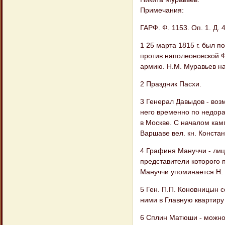
Примечания:
ГАРФ. Ф. 1153. Оп. 1. Д. 4
1 25 марта 1815 г. был 
против наполеоновской Ф
армию. Н.М. Муравьев на
2 Праздник Пасхи.
3 Генерал Давыдов - возм
него временно по недора
в Москве. С началом камп
Варшаве вел. кн. Конста
4 Графиня Мануччи - лиц
представители которого 
Мануччи упоминается Н. М
5 Ген. П.П. Коновницын 
ними в Главную квартиру 
6 Сплин Матюши - можно