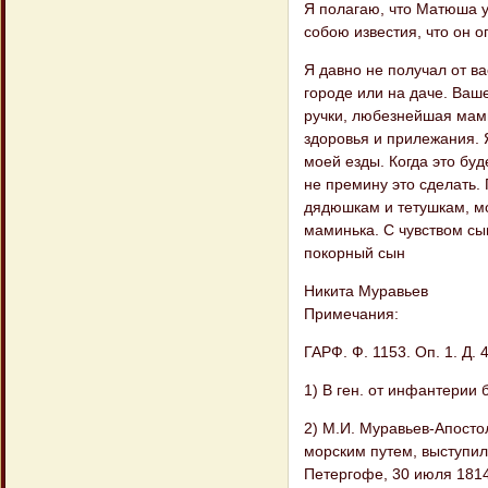
Я полагаю, что Матюша у
собою известия, что он о
Я давно не получал от ва
городе или на даче. Ваш
ручки, любезнейшая мами
здоровья и прилежания. 
моей езды. Когда это буд
не премину это сделать.
дядюшкам и тетушкам, м
маминька. С чувством сы
покорный сын
Никита Муравьев
Примечания:
ГАРФ. Ф. 1153. Оп. 1. Д. 4
1) В ген. от инфантерии
2) М.И. Муравьев-Апосто
морским путем, выступил
Петергофе, 30 июля 1814 