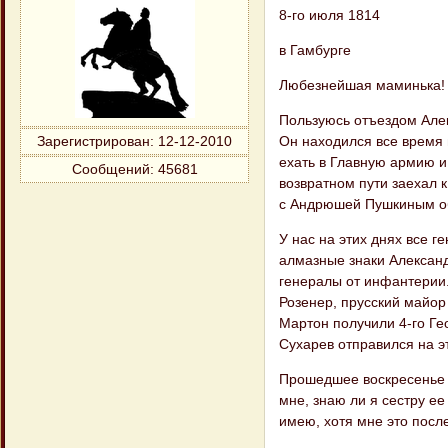
8-го июля 1814
в Гамбурге
Любезнейшая маминька!
Пользуюсь отъездом Але
Он находился все время 
Зарегистрирован
: 12-12-2010
ехать в Главную армию и
Сообщений:
45681
возвратном пути заехал к
с Андрюшей Пушкиным о
У нас на этих днях все 
алмазные знаки Александ
генералы от инфантерии
Розенер, прусский майо
Мартон получили 4-го Гео
Сухарев отправился на эт
Прошедшее воскресенье о
мне, знаю ли я сестру ее
имею, хотя мне это посл