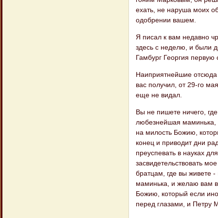
ехать, не наруша моих об
одобрении вашем.
Я писал к вам недавно ч
здесь с неделю, и были 
Гамбург Георгия первую 
Наиприятнейшие отсюда г
вас получил, от 29-го ма
еще не видал.
Вы не пишете ничего, где
любезнейшая маминька, и
на милость Божию, котор
конец и приводит дни р
преуспевать в науках дл
засвидетельствовать мое
братцам, где вы живете -
маминька, и желаю вам в
Божию, который если ино
перед глазами, и Петру 