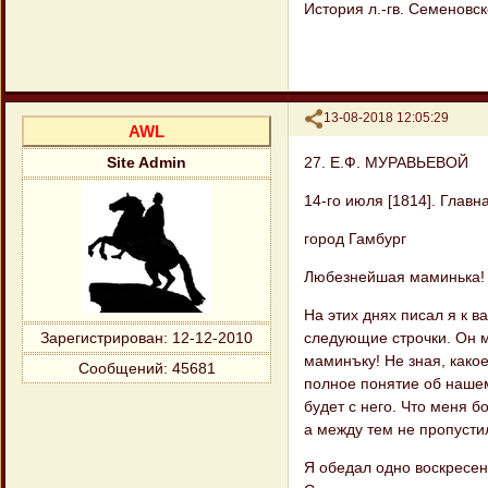
История л.-гв. Семеновско
Поделиться
13-08-2018 12:05:29
AWL
27. Е.Ф. МУРАВЬЕВОЙ
Site Admin
14-го июля [1814]. Главн
город Гамбург
Любезнейшая маминька!
На этих днях писал я к в
следующие строчки. Он мн
Зарегистрирован
: 12-12-2010
маминъку! Не зная, какое
Сообщений:
45681
полное понятие об нашем
будет с него. Что меня бо
а между тем не пропустил
Я обедал одно воскресен