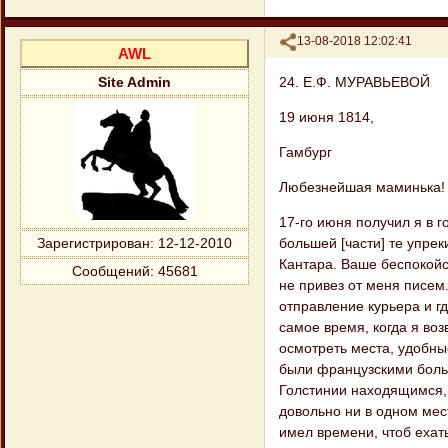
Поделиться
13-08-2018 12:02:41
AWL
24. Е.Ф. МУРАВЬЕВОЙ
Site Admin
19 июня 1814,
Гамбург
Любезнейшая маминька!
17-го июня получил я в 
большей [части] те упре
Зарегистрирован
: 12-12-2010
Кантара. Ваше беспокойс
Сообщений:
45681
не привез от меня писем. 
отправление курьера и гд
самое время, когда я во
осмотреть места, удобны
были французскими больн
Голстинии находящимся, 
довольно ни в одном мест
имел времени, чтоб ехат