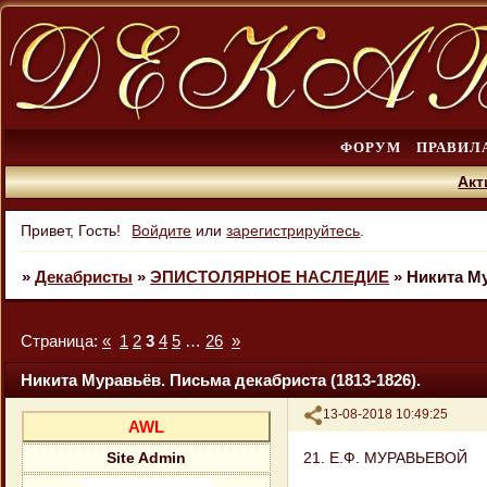
ФОРУМ
ПРАВИЛ
Акт
Привет, Гость!
Войдите
или
зарегистрируйтесь
.
»
Декабристы
»
ЭПИСТОЛЯРНОЕ НАСЛЕДИЕ
»
Никита Му
Страница:
«
1
2
3
4
5
…
26
»
Никита Муравьёв. Письма декабриста (1813-1826).
Поделиться
13-08-2018 10:49:25
AWL
21. Е.Ф. МУРАВЬЕВОЙ
Site Admin