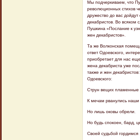
Мы подчеркиваем, что Пу
революционных стихов че
дружество до вас дойдут 
декабристов. Во всяком 
Пушкина «Послание к узн
жен декабристов».
Та же Волконская помеща
ответ Одоевского, интер
приобретает для нас еще
жена декабриста уже посл
также и жен декабристов:
Одоевского:
Струн вещих пламенные з
К мечам рванулись наши 
Но лишь оковы обрели.
Но будь спокоен, бард, ц
Своей судьбой гордимся