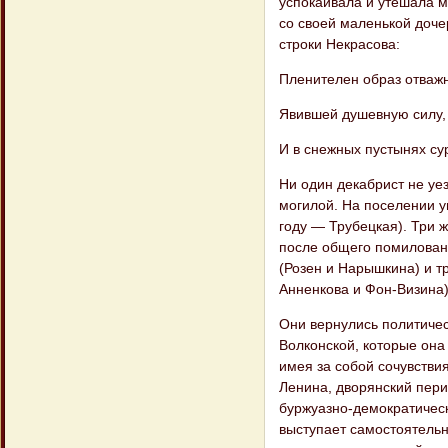
успокаивала и утешала 
со своей маленькой дочер
строки Некрасова:
Пленителен образ отваж
Явившей душевную силу,
И в снежных пустынях су
Ни один декабрист не уез
могилой. На поселении у
году — Трубецкая). Три 
после общего помиловани
(Розен и Нарышкина) и т
Анненкова и Фон-Визина)
Они вернулись политичес
Волконской, которые она
имея за собой сочувствия
Ленина, дворянский пер
буржуазно-демократическ
выступает самостоятельн