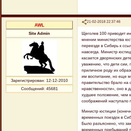
Поделиться
21-02-2018 22:37:46
AWL
Щеголев 100 приводит и
Site Admin
мнении министерства юст
переезде в Сибирь к ссы
навсегда. Министр юстици
касается дворянских дет
уважению, что дети сии,
приличное роду их образо
им воспитание, но еще мо
Зарегистрирован
: 12-12-2010
правительство брало на 
нравственности», оно в 
Сообщений:
45681
худшее положение, чем к
соображений наступало 
Министр юстиции (конечн
временных поездок в Сиб
Было разъяснено, что зак
временных пребываний пр