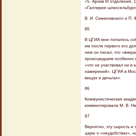
75. Архив III отделения,
«Галлерея шлиссельбургск
В. И. Семеновского и П. Ф
85
В ЦГИА мне попалось соб
им после первого его до
нем он писал, что «вчер
происшедшем особенно пр
«что не участвовал ни в 
намерений». ЦГИА в Моск
вещах и деньгах».
86
Коммунистическая академ
комментировала М. В. Неч
87
Вероятно, эту сырость и
царю о «неудобствах», н