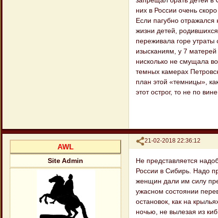
них в России очень скоро
Если пагубно отражался 
жизни детей, родившихся
переживала горе утраты 
изысканиям, у 7 матерей 
нисколько не смущала во
темных камерах Петровск
план этой «темницы», ка
этот острог, то не по вин
Поделиться
21-02-2018 22:36:12
AWL
Не представляется надоб
Site Admin
России в Сибирь. Надо пр
женщин дали им силу прео
ужасном состоянии перев
остановок, как на крылья
ночью, не вылезая из ки