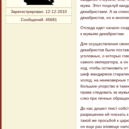
мужа. Этот поцелуй канд
декабристами. А за спин
Зарегистрирован
: 12-12-2010
декабристов, но и многие
Сообщений:
45681
Отсюда идет начало созд
к мужьям-декабристам.
Для осуществления свое
декабристов были постав
уголовных, о которых го
самого императора, а он 
ход, чтобы остановить от
шеф жандармов старалис
холод, на неимоверные т
большое упорство в таки
права следовать за мужья
слез при личных обращен
До нас дошел текст собст
разрешении ей поехать к
такой же просьбой к царю
он еще раз зловеще напо