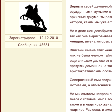
Верным своей двуличной 
осужденными мужьями в С
архивные документы разо
каторги, каким мы уже е
Но в деле жен декабрист
так как она вырисовывае
Зарегистрирован
: 12-12-2010
женщин, имена которых 
Сообщений:
45681
Вписаны имена этих женщи
них не была членом тайн
еще слишком далеко от вс
пределы домашней, а так
аристократическим слоям
Совершенный ими подвиг
мотивами, а объяснялся 
Но мы считаем неправил
знала о готовившемся в
также и в квартирах жен
квартире Рылеева, в име