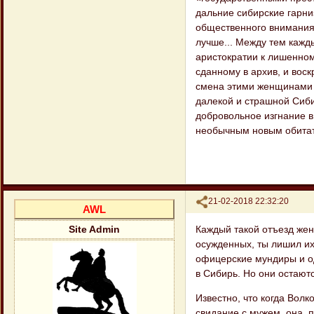
дальние сибирские гарни
общественного внимания 
лучше... Между тем кажд
аристократии к лишенном
сданному в архив, и вос
смена этими женщинами и
далекой и страшной Сибир
добровольное изгнание в
необычным новым обитате
Поделиться
21-02-2018 22:32:20
AWL
Каждый такой отъезд жен
Site Admin
осужденных, ты лишил их
офицерские мундиры и од
в Сибирь. Но они остают
Известно, что когда Вол
свидание с мужем, она, 