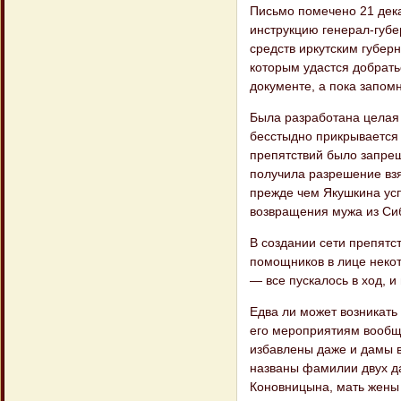
Письмо помечено 21 дека
инструкцию генерал-губ
средств иркутским губер
которым удастся добрать
документе, а пока запомн
Была разработана целая 
бесстыдно прикрывается 
препятствий было запрещ
получила разрешение взя
прежде чем Якушкина усп
возвращения мужа из Си
В создании сети препятс
помощников в лице некот
— все пускалось в ход, 
Едва ли может возникать
его мероприятиям вообще
избавлены даже и дамы в
названы фамилии двух да
Коновницына, мать жены 