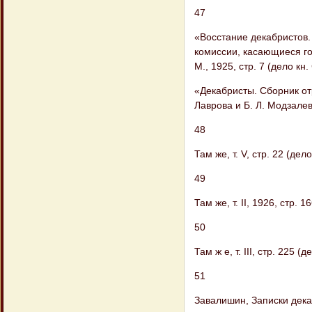
47
«Восстание декабристов. 
комиссии, касающиеся го
М., 1925, стр. 7 (дело кн.
«Декабристы. Сборник отр
Лаврова и Б. Л. Модзалев
48
Там же, т. V, стр. 22 (дел
49
Там же, т. II, 1926, стр.
50
Там ж е, т. III, стр. 225
51
Завалишин, Записки декабр