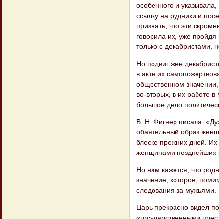
особенного и указывала,
ссылку на рудники и пос
признать, что эти скромн
говорила их, уже пройдя
только с декабристами, 
Но подвиг жен декабрист
в акте их самопожертвов
общественном значении, 
во-вторых, в их работе в
большое дело политическ
В. Н. Фигнер писала: «Ду
обаятельный образ женщи
блеске прежних дней. Их
женщинами позднейших р
Но нам кажется, что родн
значение, которое, поми
следования за мужьями.
Царь прекрасно видел по
«государственными прест