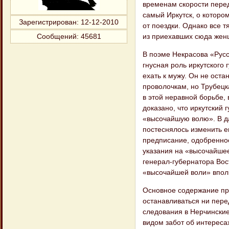
временам скорости перед
самый Иркутск, о которо
Зарегистрирован
: 12-12-2010
от поездки. Однако все 
из приехавших сюда жен
Сообщений:
45681
В поэме Некрасова «Русс
гнусная роль иркутского
ехать к мужу. Он не оста
проволочкам, но Трубецк
в этой неравной борьбе,
доказано, что иркутский 
«высочайшую волю». В да
постеснялось изменить е
предписание, одобренное
указания на «высочайшее
генерал-губернатора Вос
«высочайшей воли» вполн
Основное содержание пр
останавливаться ни пере
следования в Нерчинские
видом забот об интереса