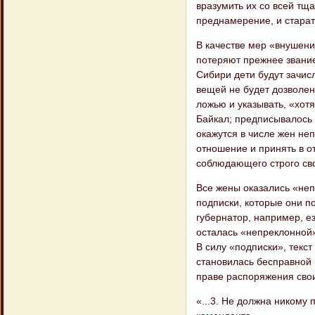
вразумить их со всей тщ
преднамерение, и старат
В качестве мер «внушени
потеряют прежнее звание
Сибири дети будут зачис
вещей не будет дозволен
ложью и указывать, «хот
Байкал; предписывалось 
окажутся в числе жен не
отношение и принять в о
соблюдающего строго св
Все жены оказались «неп
подписки, которые они п
губернатор, например, ез
осталась «непреклонной»
В силу «подписки», текс
становилась бесправной 
праве распоряжения свои
«...3. Не должна никому 