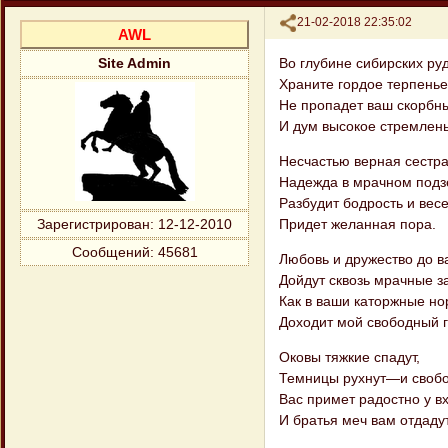
Поделиться
21-02-2018 22:35:02
AWL
Во глубине сибирских ру
Site Admin
Храните гордое терпенье
Не пропадет ваш скорбн
И дум высокое стремлень
Несчастью верная сестра
Надежда в мрачном под
Разбудит бодрость и весе
Придет желанная пора.
Зарегистрирован
: 12-12-2010
Сообщений:
45681
Любовь и дружество до в
Дойдут сквозь мрачные з
Как в ваши каторжные но
Доходит мой свободный г
Оковы тяжкие спадут,
Темницы рухнут—и своб
Вас примет радостно у в
И братья меч вам отдадут