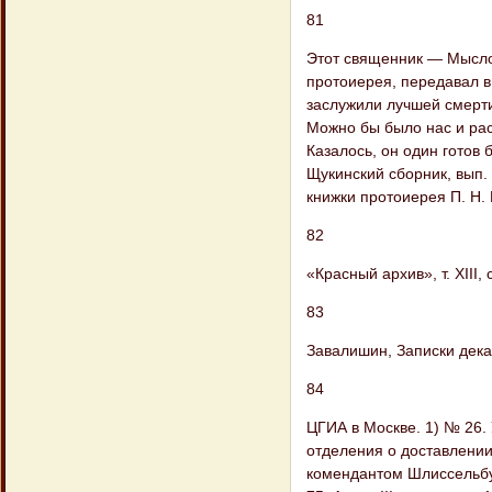
81
Этот священник — Мысло
протоиерея, передавал в 
заслужили лучшей смерти
Можно бы было нас и рас
Казалось, он один готов
Щукинский сборник, вып. 
книжки протоиерея П. Н.
82
«Красный архив», т. XIII,
83
Завалишин, Записки декабр
84
ЦГИА в Москве. 1) № 26.
отделения о доставлении
комендантом Шлиссельбур