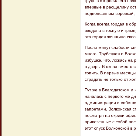
грудь в отбросил его наз
впервые в расщелину ост
подпоясанном веревкой, 
Когда всегда гордая в о
введена в тесную и грязн
эта гордая женщина скло
После минут слабости сн
много. Трубецкая и Волк
избушке, что, ложась на 
в дверь. В окнах вместо 
топить. В первые месяцы
страдать не только от хо
Тут же в Благодатском и
началась с первого же д
администрации и собстве
запретами, Волконская с
несмотря на окрики офи
привезенные с собой пис
этот спуск Волконской в 