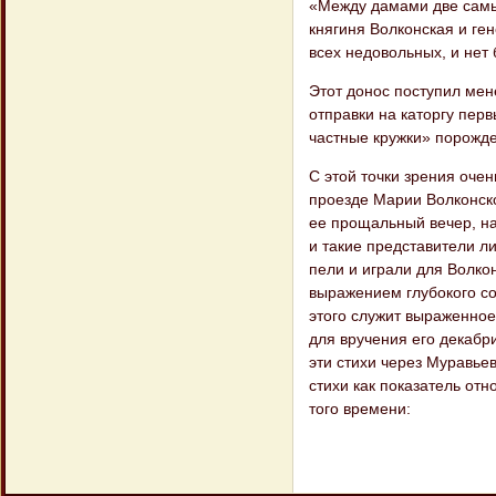
«Между дамами две самы
княгиня Волконская и ге
всех недовольных, и нет 
Этот донос поступил мен
отправки на каторгу перв
частные кружки» порожд
С этой точки зрения оче
проезде Марии Волконско
ее прощальный вечер, на
и такие представители ли
пели и играли для Волко
выражением глубокого со
этого служит выраженно
для вручения его декабр
эти стихи через Муравье
стихи как показатель от
того времени: