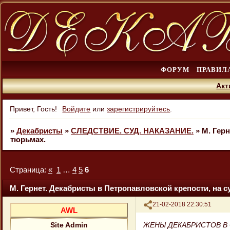
ФОРУМ
ПРАВИЛ
Акт
Привет, Гость!
Войдите
или
зарегистрируйтесь
.
»
Декабристы
»
СЛЕДСТВИЕ. СУД. НАКАЗАНИЕ.
»
М. Герн
тюрьмах.
Страница:
«
1
…
4
5
6
М. Гернет. Декабристы в Петропавловской крепости, на с
Поделиться
21-02-2018 22:30:51
AWL
ЖЕНЫ ДЕКАБРИСТОВ В
Site Admin