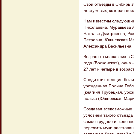
Свои отъезды в Сибирь э
Бестужевых, которая поех
Нам известны следующие
Николаевна, Муравьева 
Наталья Дмитриевна, Ро
Петровна, Юшневская Ма
Александра Васильевна,
Возраст отъезжавших в 
года (Волконская), одна 
27 лет и четыре в возраст
Среди этих женщин были
урожденная Полина Гебл
(княгиня Трубецкая, уро
полька (Юшневская Мари
Создавая всевозможные п
условием такого отъезда 
самое трудное и, конечн
пережить муки расставан
запрещал брать детей в 