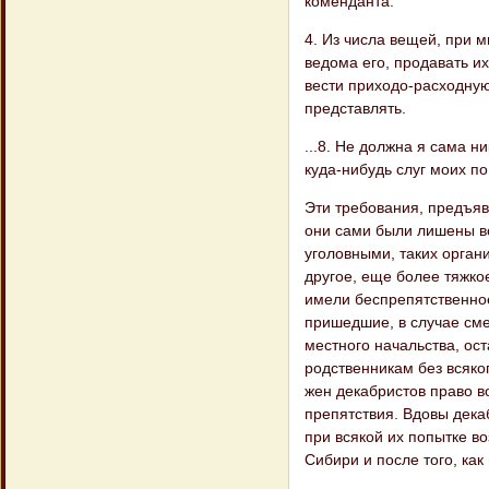
коменданта.
4. Из числа вещей, при м
ведома его, продавать и
вести приходо-расходную
представлять.
...8. Не должна я сама н
куда-нибудь слуг моих п
Эти требования, предъяв
они сами были лишены вс
уголовными, таких орган
другое, еще более тяжкое
имели беспрепятственно
пришедшие, в случае сме
местного начальства, ост
родственникам без всяког
жен декабристов право в
препятствия. Вдовы дека
при всякой их попытке в
Сибири и после того, ка