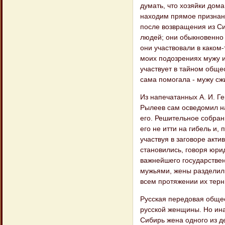
думать, что хозяйки дом
находим прямое признани
после возвращения из Сиб
людей; они обыкновенно п
они участвовали в каком-
моих подозрениях мужу и 
участвует в тайном общес
сама помогала - мужу сжи
Из напечатанных А. И. Г
Рылеев сам осведомил на
его. Решительное собран
его не итти на гибель и,
участвуя в заговоре акти
становились, говоря юр
важнейшего государствен
мужьями, жены разделили
всем протяжении их терн
Русская передовая общес
русской женщины. Но ин
Сибирь жена одного из д