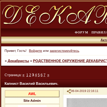
ФОРУМ
ПРАВИЛ
Акт
Привет, Гость!
Войдите
или
зарегистрируйтесь
.
»
Декабристы
»
РОДСТВЕННОЕ ОКРУЖЕНИЕ ДЕКАБРИС
Страница:
«
1
2
3
4
5
6
7
»
Капнист Василий Васильевич.
Поделиться
06-04-2019 22:16:11
AWL
Site Admin