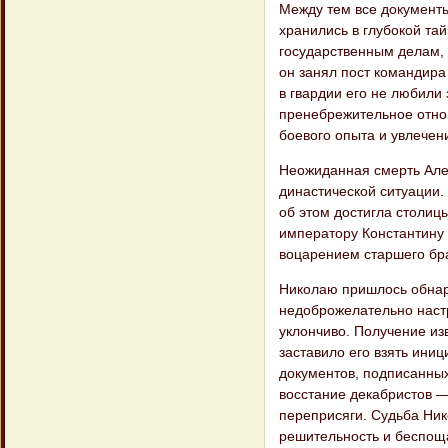
Между тем все документы
хранились в глубокой та
государственным делам, 
он занял пост командира 
в гвардии его не любили
пренебрежительное отнош
боевого опыта и увлечен
Неожиданная смерть Але
династической ситуации. 
об этом достигла столиц
императору Константину 
воцарением старшего бра
Николаю пришлось обнар
недоброжелательно настр
уклончиво. Получение из
заставило его взять ини
документов, подписанных
восстание декабристов —
переприсяги. Судьба Ник
решительность и беспоща