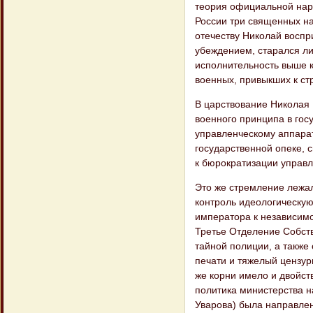
теория официальной нар
России три священных на
отечеству Николай воспр
убеждением, старался ли
исполнительность выше 
военных, привыкших к ст
В царствование Николая 
военного принципа в гос
управленческому аппара
государственной опеке, 
к бюрократизации управл
Это же стремление лежал
контроль идеологическую
императора к независимо
Третье Отделение Собст
тайной полиции, а такж
печати и тяжелый цензурн
же корни имело и двойс
политика министерства 
Уварова) была направле