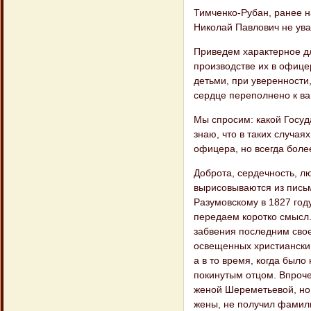
Тимченко-Рубан, ранее н
Николай Павлович не ува
Приведем характерное д
производстве их в офицер
детьми, при уверенности,
сердце переполнено к вам
Мы спросим: какой Госуд
знаю, что в таких случа
офицера, но всегда боле
Доброта, сердечность, лю
вырисовываются из письм
Разумовскому в 1827 год
передаем коротко смысл.
забвения последним своег
освещенных христианским
а в то время, когда было
покинутым отцом. Впроче
женой Шереметьевой, но 
жены, не получил фамилии