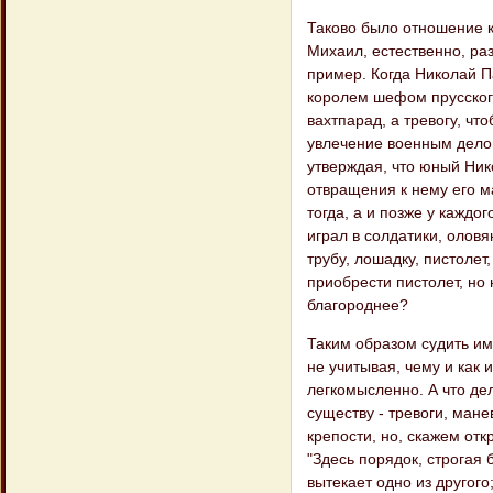
Таково было отношение к
Михаил, естественно, ра
пример. Когда Николай П
королем шефом прусского 
вахтпарад, а тревогу, чт
увлечение военным делом
утверждая, что юный Ник
отвращения к нему его м
тогда, а и позже у каждо
играл в солдатики, оловя
трубу, лошадку, пистолет,
приобрести пистолет, но 
благороднее?
Таким образом судить им
не учитывая, чему и как 
легкомысленно. А что де
существу - тревоги, мане
крепости, но, скажем от
"Здесь порядок, строгая 
вытекает одно из другого