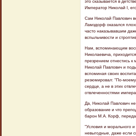
это сказывается в детств
Император Николай I, его 
Сам Николай Павлович вс
Ламздорф оказался плохи
часто наказывавшим даже
вспыльчивости и строптив
Нам, вспоминающим восп
Николаевича, приходится 
презрением отнестись к 
Николай Павлович и поды
вспоминая своих воспитат
резюмировал: "По-моему,
сердце, а не в этих отвл
отвлеченностями императ
Да, Николай Павлович не
образование и что препо
барон М.А. Корф, переда
"Условия и морального и
невыгодные, даже если с