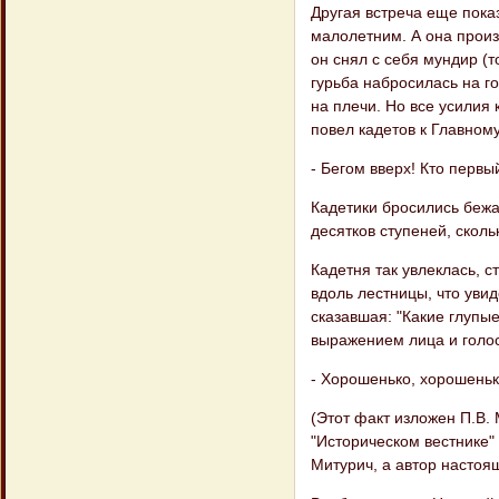
Другая встреча еще показ
малолетним. А она произ
он снял с себя мундир (т
гурьба набросилась на гос
на плечи. Но все усилия
повел кадетов к Главному
- Бегом вверх! Кто первы
Кадетики бросились бежат
десятков ступеней, сколь
Кадетня так увлеклась, с
вдоль лестницы, что уви
сказавшая: "Какие глупы
выражением лица и голо
- Хорошенько, хорошенько
(Этот факт изложен П.В.
"Историческом вестнике" 
Митурич, а автор настоя