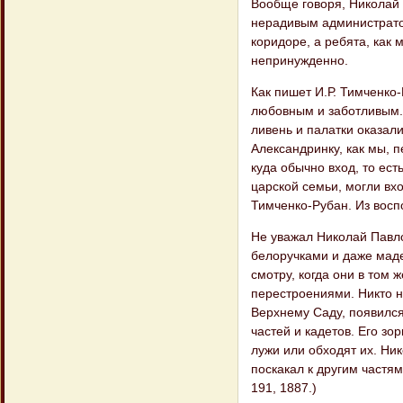
Вообще говоря, Николай 
нерадивым администратор
коридоре, а ребята, как 
непринужденно.
Как пишет И.Р. Тимченко
любовным и заботливым. 
ливень и палатки оказал
Александринку, как мы, 
куда обычно вход, то ест
царской семьи, могли вх
Тимченко-Рубан. Из воспо
Не уважал Николай Павло
белоручками и даже маде
смотру, когда они в том
перестроениями. Никто н
Верхнему Саду, появился
частей и кадетов. Его зо
лужи или обходят их. Ник
поскакал к другим частям
191, 1887.)