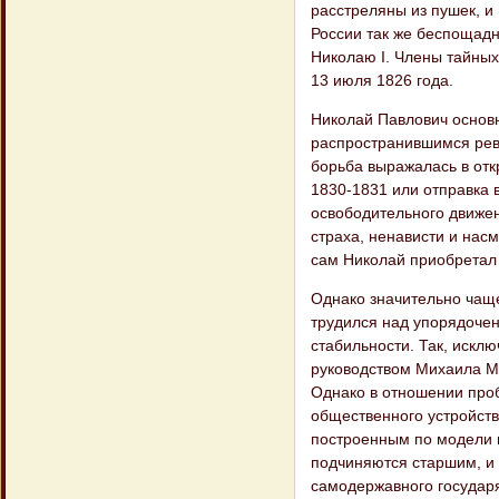
расстреляны из пушек, и 
России так же беспощадн
Николаю I. Члены тайных
13 июля 1826 года.
Николай Павлович основн
распространившимся рево
борьба выражалась в отк
1830-1831 или отправка 
освободительного движен
страха, ненависти и нас
сам Николай приобретал
Однако значительно чащ
трудился над упорядочен
стабильности. Так, искл
руководством Михаила М
Однако в отношении проб
общественного устройст
построенным по модели 
подчиняются старшим, и 
самодержавного государ