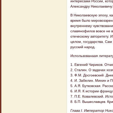
интересами России, кото
Александру Николаевичу: 
В Николаевскую эпоху, ка
время было мировоззрени
внутреннему чувствовани
славянофилов вовсе не в
отеческому авторитету. 
целом, государства. Сам
русский народ.
Использованаая литерат
1. Евгений Чириков. Отчи
2. Сталин. О задачах хо
3. Ф.М. Досгоевский. Днев
4. И. Забелин. Минин и 
5. А.Я. Бутковская. Расск
6. И.Я. К истории француз
7. П.Е. Ковалевский. Ист
8. Б.П. Вышеславцев. Кри
Глава I. Император Нико