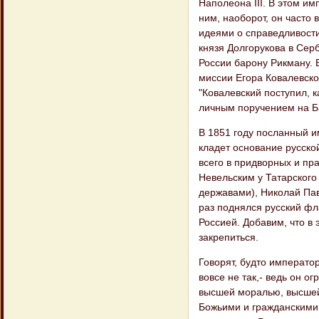
Наполеона III. В этом им
ним, наоборот, он часто
идеями о справедливости
князя Долгорукова в Се
России барону Рикману. 
миссии Егора Ковалевско
"Ковалевский поступил, к
личным поручением на Б
В 1851 году посланный и
кладет основание русской
всего в придворных и пр
Невельским у Татарского
державами), Николай Пав
раз поднялся русский фла
Россией. Добавим, что в
закрепиться.
Говорят, будто императо
вовсе не так,- ведь он 
высшей моралью, высшей 
Божьими и гражданскими,