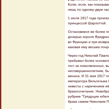
Колю, если, как показыва
лишь по одному-двум ча
1 июля 1817 года произо
принцессой Шарлоттой.
Остановимся же более по
дочерью короля Фридриха
во Францию и при возвра
каковая ему весьма понр
Через год Николай Павло
пребывал более основате
тост за помолвленных, в
несовершеннолетним, бы
жениха. И 31 мая 1817 г
императора Вильгельма I
невесты с наречением е
бракосочетание. Новобра
рубрике "Грядущие юбиле
брака самим Николаем Па