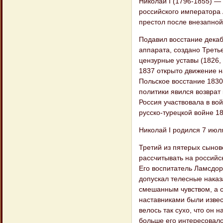
Николай I (1796-1855) — 
российского императора 
престол после внезапной
Подавил восстание декаб
аппарата, создано Треть
цензурные уставы (1826,
1837 открыто движение н
Польское восстание 1830
политики явился возврат
Россия участвовала в вой
русско-турецкой войне 1
Николай I родился 7 июля
Третий из пятерых сынов
рассчитывать на российск
Его воспитатель Ламсдо
допускал телесные наказ
смешанным чувством, а с
наставниками были извес
велось так сухо, что он
больше его интересовало