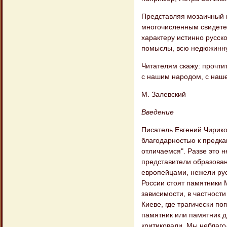
Представляя мозаичный п
многочисленным свидете
характеру истинно русск
помыслы, всю недюжинн
Читателям скажу: прочти
с нашим народом, с нашей
М. Залевский
Введение
Писатель Евгений Чирико
благодарностью к предкам
отличаемся". Разве это н
представители образован
европейцами, нежели рус
России стоят памятники 
зависимости, в частности
Киеве, где трагически по
памятник или памятник д
критиковали. Мы неблаго