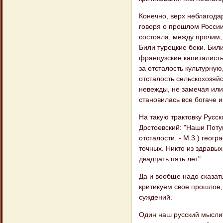
Конечно, верх неблагода
говоря о прошлом России
состояла, между прочим, 
Били турецкие беки. Бил
французские капиталисты
за отсталость культурную
отсталость сельскохозяй
невежды, не замечая или 
становилась все богаче 
На такую трактовку Русс
Достоевский: "Наши Потy
отсталости. - М.3.) геог
точных. Никто из здравых
двадцать пять лет".
Да и вообще надо сказать
критикуем свое прошлое,
суждений.
Один наш русский мыслит