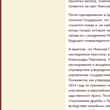
пролетел метеор, освети
появился на свет Никола
Почти одновременно в Ц
спальни Государыни, что 
случился пожар и, не най
концы гонцов, которые н
связав их с рождением Н
будущего новорожденног
А заметим, что Николай 
наследником престола, ка
Александра Павловича. 
наследования и воцарени
опровергаем утверждение
управлению государство
Полиевктов, как утвержда
1814 году он принимал н
участвовал в европейски
царственного брата. Поэ
сторонником дружбы с Пру
вследствие семейных свя