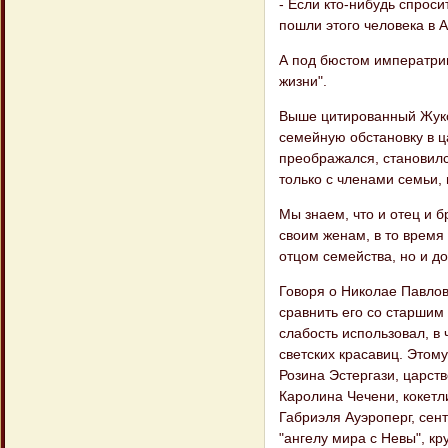
- Если кто-нибудь спроси
пошли этого человека в А
А под бюстом императриц
жизни".
Выше цитированный Жуков
семейную обстановку в ц
преображался, становилс
только с членами семьи, 
Мы знаем, что и отец и б
своим женам, в то время
отцом семейства, но и д
Говоря о Николае Павлов
сравнить его со старшим
слабость использовал, в
светских красавиц. Этом
Розина Эстергази, царст
Каролина Чечени, кокетл
Габриэля Ауэроперг, сент
"ангелу мира с Невы", кр