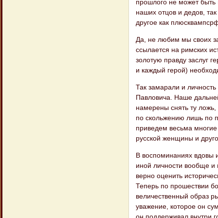
прошлого не может быть 
наших отцов и дедов, так
другое как плюсквампсрф
Да, не любим мы своих за
ссылается на римских ист
золотую правду заслуг ге
и каждый герой) необход
Так замарали и личность
Павловича. Наше дальней
намерены снять ту ложь,
по скольжению лишь по п
приведем весьма многие 
русской женщины и друго
В воспоминаниях вдовы и
иной личности вообще и 
верно оценить историческ
Теперь по прошествии бо
величественный образ ры
уважение, которое он сум
он поддерживал внутри го