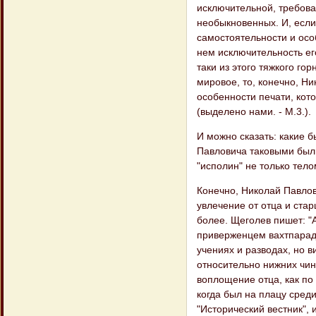
исключительной, требова
необыкновенных. И, есл
самостоятельности и осо
нем исключительность его
таки из этого тяжкого го
мировое, то, конечно, Н
особенности печати, кот
(выделено нами. - М.3.).
И можно сказать: какие 
Павловича таковыми были
"исполин" не только тело
Конечно, Николай Павлов
увлечение от отца и ста
более. Щеголев пишет: "
приверженцем вахтпарада
учениях и разводах, но
относительно нижних чино
воплощение отца, как по 
когда был на плацу сред
"Исторический вестник", 