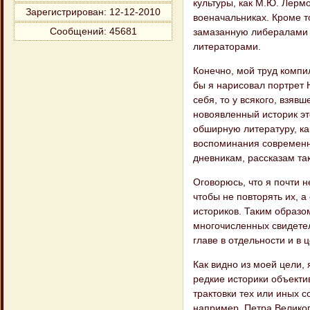
культуры, как М.Ю. Лерм
Зарегистрирован
: 12-12-2010
военачальниках. Кроме т
Сообщений:
45681
замазанную либералами 
литераторами.
Конечно, мой труд компил
бы я нарисовал портрет 
себя, то у всякого, взявш
новоявленный историк эт
обширную литературу, ка
воспоминания современн
дневникам, рассказам та
Оговорюсь, что я почти 
чтобы не повторять их, 
историков. Таким образо
многочисленных свидетел
главе в отдельности и в 
Как видно из моей цели, 
редкие историки объекти
трактовки тех или иных с
например, Петра Великог