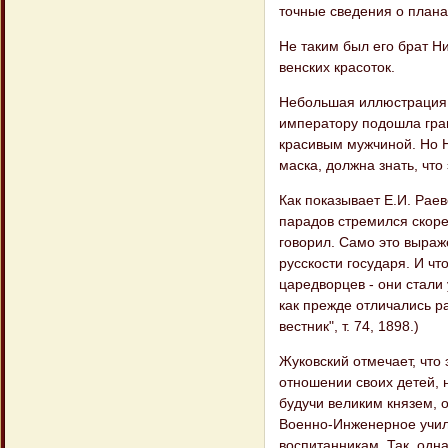
точные сведения о плана
Не таким был его брат Ни
венских красоток.
Небольшая иллюстрация. 
императору подошла грац
красивым мужчиной. Но Ни
маска, должна знать, что
Как показывает Е.И. Раев
парадов стремился скорее
говорил. Само это выраж
русскости государя. И чт
царедворцев - они стали
как прежде отличались р
вестник", т. 74, 1898.)
Жуковский отмечает, что
отношении своих детей, н
будучи великим князем,
Военно-Инженерное учил
воспитанникам. Так, од