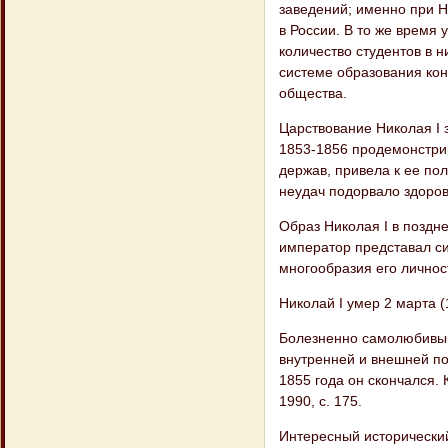
заведений; именно при 
в России. В то же время
количество студентов в 
системе образования ко
общества.
Царствование Николая I
1853-1856 продемонстрир
держав, привела к ее по
неудач подорвало здоров
Образ Николая I в поздн
император представал си
многообразия его личнос
Николай I умер 2 марта (
Болезненно самолюбивый
внутренней и внешней по
1855 года он скончался.
1990, с. 175.
Интересный исторически