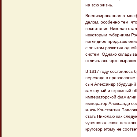
на всю жизнь.
Военизированная атмосф
делом, особенно тем, чт
воспитания Николая стал
некоторым губерниям Росс
наглядное представление
с опытом развития одной
систем. Однако складыв
отличалась ярко выраже
В 1817 году состоялось 
перехода в православие
сын Александр (будущий 
замкнутый и скромный об
императорской фамилии 
император Александр соо
князь Константин Павлов
стать Николаю как следу
чувствовал свою неготовн
кругозор этому не соотве