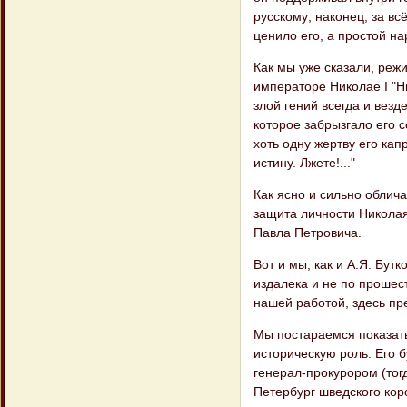
русскому; наконец, за в
ценило его, а простой на
Как мы уже сказали, реж
императоре Николае I "Ни
злой гений всегда и везд
которое забрызгало его 
хоть одну жертву его ка
истину. Лжете!..."
Как ясно и сильно облич
защита личности Николая
Павла Петровича.
Вот и мы, как и А.Я. Бут
издалека и не по прошест
нашей работой, здесь пре
Мы постараемся показать
историческую роль. Его 
генерал-прокурором (тог
Петербург шведского кор