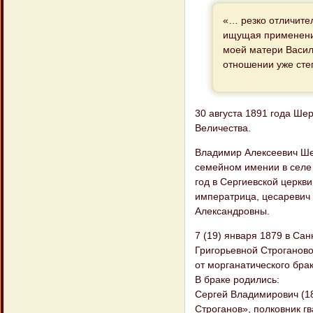
«… резко отличите
ищущая применения
моей матери Васил
отношении уже сте
30 августа 1891 года Ше
Величества.
Владимир Алексеевич Шер
семейном имении в селе 
год в Сергиевской церкв
императрица, цесаревич 
Александровны.
7 (19) января 1879 в Са
Григорьевной Строганово
от морганатического бра
В браке родились:
Сергей Владимирович (1
Строганов», полковник г