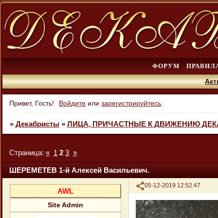
ФОРУМ
ПРАВИЛ
Акт
Привет, Гость!
Войдите
или
зарегистрируйтесь
.
»
Декабристы
»
ЛИЦА, ПРИЧАСТНЫЕ К ДВИЖЕНИЮ ДЕ
Страница:
«
1
2
3
»
ШЕРЕМЕТЕВ 1-й Алексей Васильевич.
Поделиться
05-12-2019 12:52:47
AWL
Site Admin