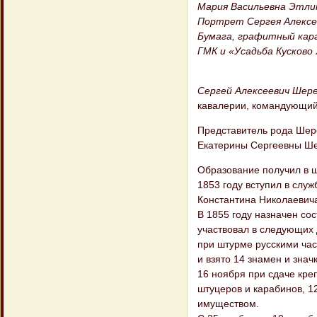
Мария Васильевна Этлинг
Портрет Сергея Алексее
Бумага, графитный кар
ГМК и «Усадьба Кусково X
Сергей Алексеевич Шер
кавалерии, командующий 
Представитель рода Шере
Екатерины Сергеевны Ш
Образование получил в ш
1853 году вступил в слу
Константина Николаевича
В 1855 году назначен со
участвовал в следующих 
при штурме русскими час
и взято 14 знамен и значк
16 ноября при сдаче кре
штуцеров и карабинов, 1
имуществом.