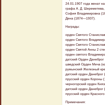
24.01.1907 года женат 
графа А. Д. Шереметева,
София Владимировна (1
Дена (1874—1937).
Награды:
орден Святого Станислав
орден Святого Владимира
орден Святого Станислав
орден Святой Анны 2 сте
орден святого Владимира
датский Орден Данеброг (
шведский Орден Меча (ка
румынский Железный крес
датский орден Данеброг (
прусский орден Короны (
черногорский орден Князя
датский орден Данеброг (
прусский орден Красного 
Примечания: