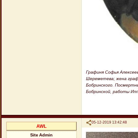
Графиня Софья Алексеев
Шереметева; жена графа
Бобринского. Посмертны
Бобринской, работы Ипп
Поделиться
05-12-2019 13:42:48
AWL
Site Admin