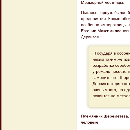
Мраморной лестницы.
Пытаясь вернуть былое 
предприятия. Кроме обви
особенно императрицы, в 
Евгении Максимилиановн
Дервизом:
«Государя в особен
неким таким же из
разработке серебр
угрожало несостоя
заменить его, Шер
Дервиз потерял пот
очень много, но о
покоится на металл
Племянник Шереметева, г
человеке: