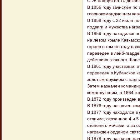
С 25 ноября по 10 декаб
В 1856 году зачислен по
главнокомандующем кавк
В 1858 году с 22 июля по
подвиги и мужества нагр
В 1859 году находился п
на левом крыле Кавказск
горцев в том же году на
переведен в лейб-гварде
действиях главного Шапсу
В 1861 году участвовал в
переведен в Кубанское к
золотым оружием с надпи
Затем назначен командиро
командующим, а 1864 год
В 1872 году произведен 
В 1876 году назначен ко
В 1877 году находился в 
отличие, оказанное 4 и 
степени с мечами, а за о
награждён орденом свято
В 1878 году назначен на