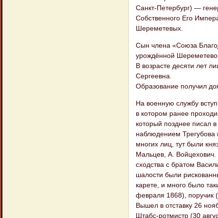
Санкт-Петербург) — гене
Собственного Его Импера
Шереметевых.
Сын члена «Союза Благо
урождённой Шереметево
В возрасте десяти лет ли
Сергеевна.
Образование получил до
На военную службу вступ
в котором ранее проходи
который позднее писал в
наблюдением Трегубова и
многих лиц, тут были княз
Мальцев, А. Войцехович
сходства с братом Васил
шалости были рискованны
карете, и много было та
февраля 1868), поручик (
Вышел в отставку 26 нояб
Штабс-ротмистр (30 авгус