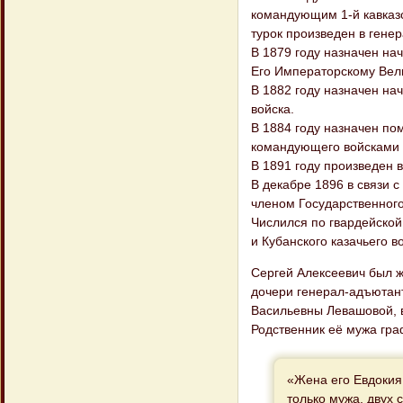
командующим 1-й кавказс
турок произведен в гене
В 1879 году назначен на
Его Императорскому Вели
В 1882 году назначен на
войска.
В 1884 году назначен по
командующего войсками К
В 1891 году произведен в
В декабре 1896 в связи 
членом Государственного
Числился по гвардейской 
и Кубанского казачьего в
Сергей Алексеевич был 
дочери генерал-адъютан
Васильевны Левашовой, 
Родственник её мужа гра
«Жена его Евдокия
только мужа, двух 