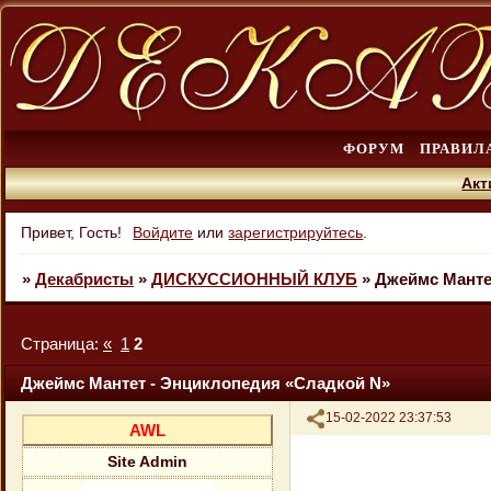
ФОРУМ
ПРАВИЛ
Акт
Привет, Гость!
Войдите
или
зарегистрируйтесь
.
»
Декабристы
»
ДИСКУССИОННЫЙ КЛУБ
»
Джеймс Манте
Страница:
«
1
2
Джеймс Мантет - Энциклопедия «Сладкой N»
Поделиться
15-02-2022 23:37:53
AWL
Site Admin