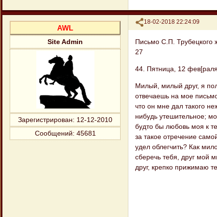
Поделиться
18-02-2018 22:24:09
AWL
Письмо С.П. Трубецкого 
Site Admin
27
44. Пятница, 12 фев[раля]
Милый, милый друг, я по
отвечаешь на мое письмо 
что он мне дал такого не
нибудь утешительное; мо
Зарегистрирован
: 12-12-2010
будто бы любовь моя к те
Сообщений:
45681
за такое отречение само
удел облегчить? Как мило
сберечь тебя, друг мой м
друг, крепко прижимаю т