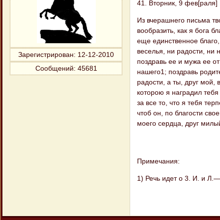
41. Вторник, 9 фев[раля] [
Из вчерашнего письма тво
вообразить, как я бога б
еще единственное благо, 
веселья, ни радости, ни
Зарегистрирован
: 12-12-2010
поздравь ее и мужа ее о
Сообщений:
45681
нашего1; поздравь родите
радости, а ты, друг мой,
которою я наградил тебя 
за все то, что я тебя тер
чтоб он, по благости сво
моего сердца, друг милы
Примечания:
1) Речь идет о 3. И. и Л.