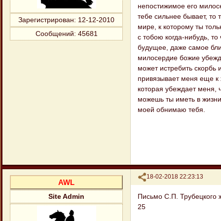
непостижимое его милосе
тебе сильнее бывает, то 
Зарегистрирован
: 12-12-2010
мире, к которому ты тол
Сообщений:
45681
с тобою когда-нибудь, т
будущее, даже самое бли
милосердие божие убежда
может истребить скорбь 
привязывает меня еще к 
которая убеждает меня, ч
можешь ты иметь в жизни
моей обнимаю тебя.
Поделиться
18-02-2018 22:23:13
AWL
Письмо С.П. Трубецкого 
Site Admin
25