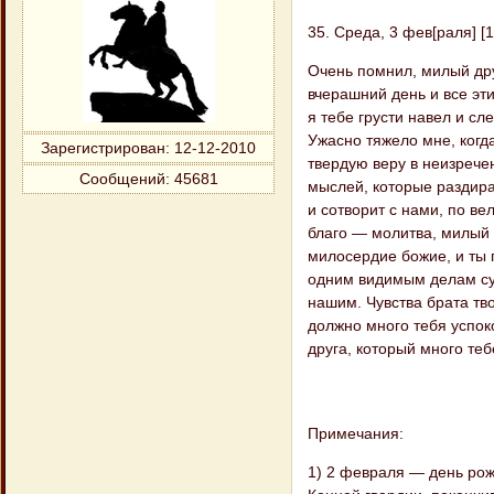
35. Среда, 3 фев[раля] [18
Очень помнил, милый дру
вчерашний день и все эти
я тебе грусти навел и сле
Ужасно тяжело мне, когда
Зарегистрирован
: 12-12-2010
твердую веру в неизречен
Сообщений:
45681
мыслей, которые раздира
и сотворит с нами, по в
благо — молитва, милый 
милосердие божие, и ты 
одним видимым делам су
нашим. Чувства брата тво
должно много тебя успок
друга, который много теб
Примечания:
1) 2 февраля — день рож