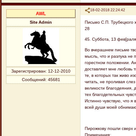
Поделиться
18-02-2018 22:24:42
AWL
Письмо С.П. Трубецкого 
Site Admin
28
45. Суббота, 13 фев[раля]
Во вчерашнем письме тво
мысль, что и разлука не
горестном положении. Ан
доставляет мне любовь т
Зарегистрирован
: 12-12-2010
те, в которых так живо и
Сообщений:
45681
читать, не проливая слез
великости благодеяния, 
тех благодетельных чувс
Истинно чувствую, что я 
всей души моей обнимаю
Пирожкову пошли сверх и
Примечания: