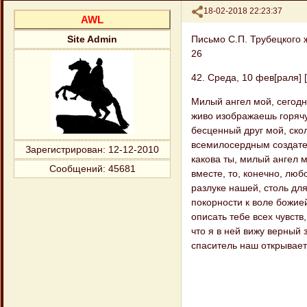
Поделиться
18-02-2018 22:23:37
AWL
Письмо С.П. Трубецкого 
Site Admin
26
42. Среда, 10 фев[раля] [
Милый ангел мой, сегодня
живо изображаешь горячу
бесценный друг мой, ско
всемилосердным создате
Зарегистрирован
: 12-12-2010
какова ты, милый ангел 
Сообщений:
45681
вместе, то, конечно, люб
разлуке нашей, столь дл
покорности к воле божие
описать тебе всех чувств
что я в ней вижу верный 
спаситель наш открывает 