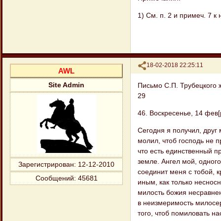
1) См. п. 2 и примеч. 7 к 
Поделиться
18-02-2018 22:25:11
AWL
Письмо С.П. Трубецкого 
Site Admin
29
46. Воскресенье, 14 фев[р
Сегодня я получил, друг
молил, чтоб господь не п
что есть единственный п
земле. Ангел мой, одного
Зарегистрирован
: 12-12-2010
соединит меня с тобой, 
Сообщений:
45681
иным, как только несносн
милость божия несравнен
в неизмеримость милосер
того, чтоб помиловать на