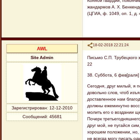
Конной гвардии, покончи
жандармов А. X. Бенкенд
(ЦГИА, ф. 1049, оп. 1, д. 
Поделиться
18-02-2018 22:21:24
AWL
Письмо С.П. Трубецкого 
Site Admin
22
38. Суббота, 6 фев[раля] [
Сегодня, друг милый, я 
довольно слов, чтоб изъ
доставленное нам благод
должны ежеминутно воссы
Зарегистрирован
: 12-12-2010
молить его о воздании щ
Сообщений:
45681
Почерк третьегодняшнего
друг мой, не пугайся сим
хорошем положении, но, к
не всегда могу писать о