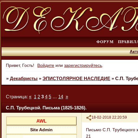
ФОРУМ
ПРАВИЛ
Акт
Привет, Гость!
Войдите
или
зарегистрируйтесь
.
»
Декабристы
»
ЭПИСТОЛЯРНОЕ НАСЛЕДИЕ
»
С.П. Труб
Страница:
«
1
2
3
4
5
…
14
»
С.П. Трубецкой. Письма (1825-1826).
Поделиться
18-02-2018 22:20:59
AWL
Письмо С.П. Трубецкого 
Site Admin
21