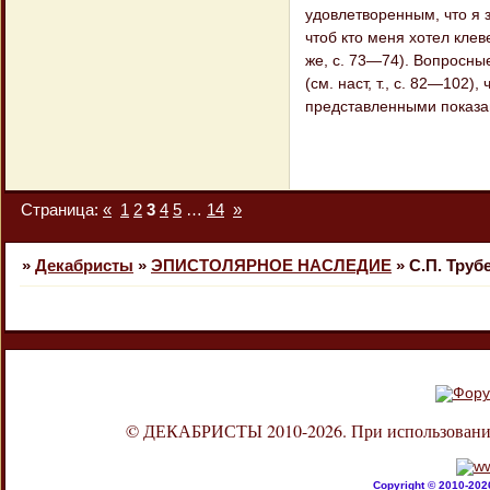
удовлетворенным, что я 
чтоб кто меня хотел клев
же, с. 73—74). Вопросны
(см. наст, т., с. 82—102
представленными показа
Страница:
«
1
2
3
4
5
…
14
»
»
Декабристы
»
ЭПИСТОЛЯРНОЕ НАСЛЕДИЕ
»
С.П. Труб
© ДЕКАБРИСТЫ 2010-2026. При использовании л
Copyright © 2010-20