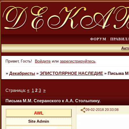
ФОРУМ
ПРАВИЛ
Акт
Привет, Гость!
Войдите
или
зарегистрируйтесь
.
»
Декабристы
»
ЭПИСТОЛЯРНОЕ НАСЛЕДИЕ
»
Письма М.
Страница:
«
1
2
3
»
Письма М.М. Сперанского к А.А. Столыпину.
Поделиться
09-02-2018 20:33:08
AWL
Site Admin