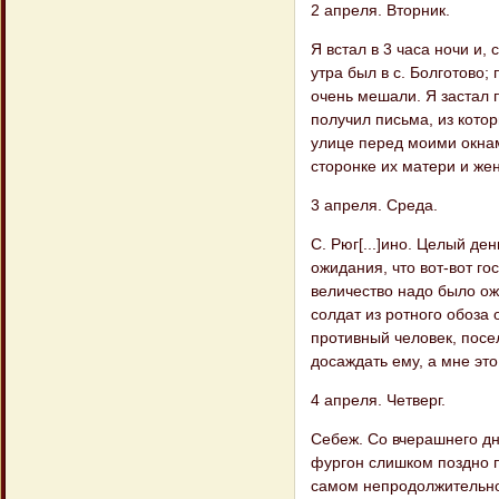
2 апреля. Вторник.
Я встал в 3 часа ночи и,
утра был в с. Болготово;
очень мешали. Я застал п
получил письма, из кото
улице перед моими окнам
сторонке их матери и жен
3 апреля. Среда.
С. Рюг[...]ино. Целый д
ожидания, что вот-вот го
величество надо было ож
солдат из ротного обоза 
противный человек, посе
досаждать ему, а мне эт
4 апреля. Четверг.
Себеж. Со вчерашнего дн
фургон слишком поздно п
самом непродолжительном