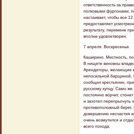
ответственность за прав
полковыми фургонами; по
настаивает, чтобы все 1
предоставляет усмотрен
результату, перемене пр
вполне удовлетворен.
7 апреля. Воскресенье.
Каширино. Местность, по
В нищете виновны владел
Арендаторы, желающие в
непосильной барщиной, ч
сообщил крестьянин, при
русскому купцу. Само же 
постоянно ворчит, стоне
и захотел перепрыгнуть ч
противоположный берег, 
довершению несчастия к
очень возмутился и отдал
всего похода.