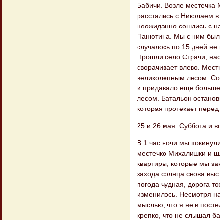
Бабичи. Возле местечка 
расстались с Николаем в
неожиданно сошлись с на
Панютина. Мы с ним были
случалось по 15 дней не
Прошли село Страчи, наск
сворачивает влево. Мест
великолепным лесом. Сол
и придавало еще больше 
лесом. Батальон останов
которая протекает перед
25 и 26 мая. Суббота и в
В 1 час ночи мы покинул
местечко Михалишки и шл
квартиры, которые мы за
захода солнца снова выс
погода чудная, дорога то
изменилось. Несмотря на 
мыслью, что я не в посте
крепко, что не слышал б