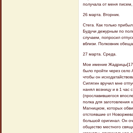
получала от меня писем,
26 марта. Вторник.
Стега. Как только прибыл
Будучи дежурным по полк
случаем, попросил отпус
вблизи. Полковник обеща
27 марта. Среда.
Мое имение Жадрицы[17]. 
было пройти через село 
чтобы он исходатайствов
Сипягин вручил мне отпу
нанял возницу и в 1 час 
(прославившегося впосле
полка для заготовления 
Магницком, которых обви
отстоявшие от Новоржева
большой оригинал. Он оч
общество местного свяще