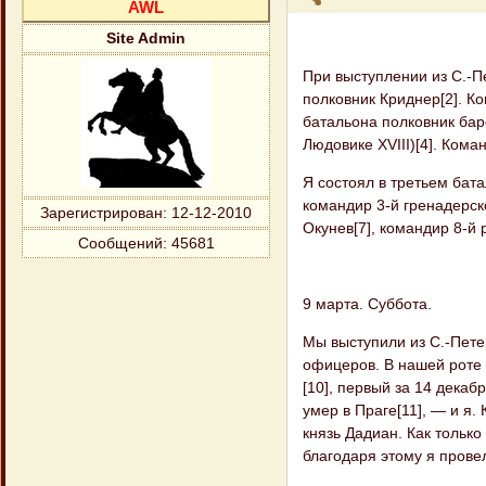
AWL
Site Admin
При выступлении из С.-П
полковник Криднер[2]. К
батальона полковник бар
Людовике XVIII)[4]. Кома
Я состоял в третьем бат
командир 3-й гренадерск
Зарегистрирован
: 12-12-2010
Окунев[7], командир 8-й
Сообщений:
45681
9 марта. Суббота.
Мы выступили из С.-Пете
офицеров. В нашей роте 
[10], первый за 14 декаб
умер в Праге[11], — и я.
князь Дадиан. Как только
благодаря этому я провел