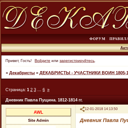
ФОРУМ
ПРАВИЛ
Акт
Привет, Гость!
Войдите
или
зарегистрируйтесь
.
»
Декабристы
»
ДЕКАБРИСТЫ - УЧАСТНИКИ ВОИН 1805-1
Страница:
1
2
3
…
6
»
Дневник Павла Пущина. 1812-1814 гг.
Поделиться
12-01-2018 14:13:50
AWL
Дневник Павла Пущ
Site Admin