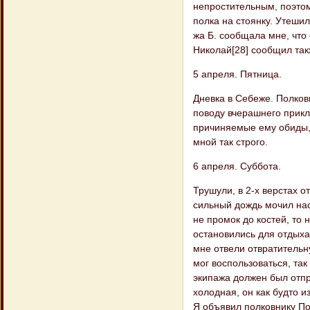
непростительным, поэто
полка на стоянку. Утеши
жа Б. сообщала мне, что
Николай[28] сообщил так
5 апреля. Пятница.
Дневка в Себеже. Полков
поводу вчерашнего прикл
причиняемые ему обиды, 
мной так строго.
6 апреля. Суббота.
Трушули, в 2-х верстах о
сильный дождь мочил нас
не промок до костей, т
остановились для отдыха
мне отвели отвратительн
мог воспользоваться, так
экипажа должен был отпр
холодная, он как будто и
Я объявил полковнику По