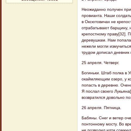
Неожиданно получен прик
провианта. Наши солдаты
в Оксютовичах не крепос
отрабатывают барщину, н
крепостному праву[32]. 
деревушкам. Нам попалас
нежели могли измучиться
трудом дописал дневник
25 апреля. Четверг.
Богиньки. Штаб полка в 
окаймляющим озеро, у ко
попасть в деревню. Очен
Я послал своего Лукьяна[
возвратился довольно по
26 апреля. Пятница.
Бабяны. Снег и ветер оч
понтонному мосту. Во вр
не позволил идти сомкну