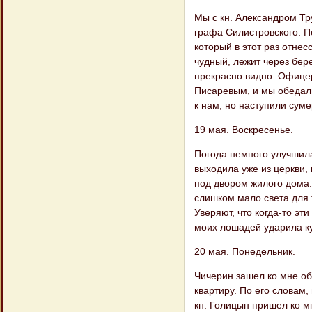
Мы с кн. Александром Т
графа Силистровского. П
который в этот раз отнес
чудный, лежит через бер
прекрасно видно. Офицер
Писаревым, и мы обедал
к нам, но наступили сум
19 мая. Воскресенье.
Погода немного улучшила
выходила уже из церкви,
под двором жилого дома.
слишком мало света для 
Уверяют, что когда-то эт
моих лошадей ударила куч
20 мая. Понедельник.
Чичерин зашел ко мне об
квартиру. По его словам,
кн. Голицын пришел ко мн