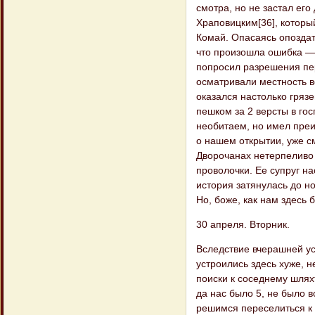
смотра, но не застал его
Храповицким[36], которы
Комай. Опасаясь опоздат
что произошла ошибка — 
попросил разрешения пер
осматривали местность в
оказался настолько грязе
пешком за 2 версты в гос
необитаем, но имел преи
о нашем открытии, уже с
Дворочанах нетерпеливо 
проволочки. Ее супруг н
история затянулась до но
Но, боже, как нам здесь б
30 апреля. Вторник.
Вследствие вчерашней ус
устроились здесь хуже, 
поиски к соседнему шляхт
да нас было 5, не было 
решимся переселиться к 