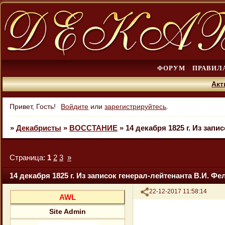
ФОРУМ
ПРАВИЛ
Акт
Привет, Гость!
Войдите
или
зарегистрируйтесь
.
»
Декабристы
»
ВОССТАНИЕ
»
14 декабря 1825 г. Из зап
Страница:
1
2
3
»
14 декабря 1825 г. Из записок генерал-лейтенанта В.И. Фе
Поделиться
22-12-2017 11:58:14
AWL
Site Admin