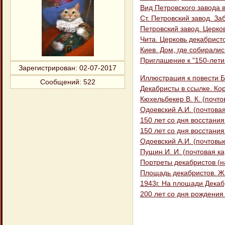
Вид Петровского завода 
Ст. Петровский завод. З
Петровский завод. Церко
Чита. Церковь декабрист
Киев. Дом, где собирали
Приглашение к "150-лети
Зарегистрирован
: 02-07-2017
Иллюстрация к повести Бе
Сообщений:
522
Декабристы в ссылке. Ко
Кюхельбекер В. К. (почто
Одоевский А.И. (почтовая
150 лет со дня восстани
150 лет со дня восстани
Одоевский А.И. (почтовы
Пущин И. И. (почтовая ка
Портреты декабристов (н
Площадь декабристов. Ж
1943г. На площади Декаб
200 лет со дня рождения 