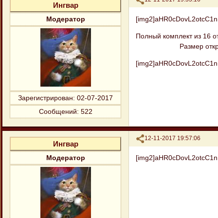
Ингвар
[img2]aHR0cDovL2otcC1
Модератор
Полный комплект из 16 от
Размер откр
[img2]aHR0cDovL2otcC1
Зарегистрирован
: 02-07-2017
Сообщений:
522
Поделиться
12-11-2017 19:57:06
Ингвар
[img2]aHR0cDovL2otcC1
Модератор