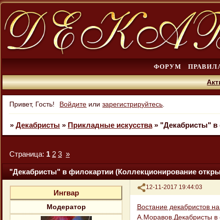
ФОРУМ
ПРАВИЛ
Акт
Привет, Гость!
Войдите
или
зарегистрируйтесь
.
»
Декабристы
»
Прикладные искусства
»
"Декабристы" в
Страница:
1
2
3
»
"Декабристы" в филокартии (Коллекционирование открыт
Поделиться
12-11-2017 19:44:03
Ингвар
Востание декабристов н
Модератор
А.Моравов.Декабристы в 