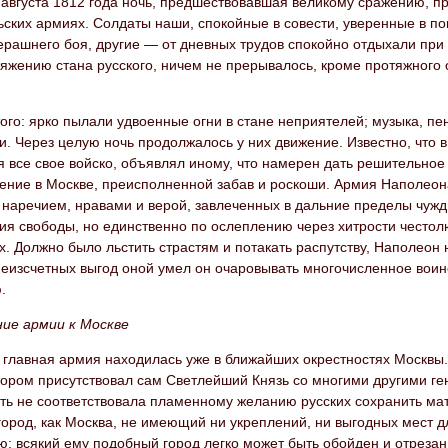
6 августа 1812 года ночь, предшествовавшая великому сражению, 
ьских армиях. Солдаты наши, спокойные в совести, уверенные в п
ерашнего боя, другие — от дневных трудов спокойно отдыхали при
яжению стана русского, ничем не прерывалось, кроме протяжного 
ого: ярко пылали удвоенные огни в стане неприятелей; музыка, пе
и. Через целую ночь продолжалось у них движение. Известно, что
 все свое войско, объявлял иному, что намерен дать решительное
ение в Москве, преисполненной забав и роскоши. Армия Наполеон
наречием, нравами и верой, завлеченных в дальние пределы чужды
ия свободы, но единственно по ослеплению через хитрости честол
х. Должно было льстить страстям и потакать распутству, Наполео
еизсчетных выгод оной умел он очаровывать многочисленное воинс
.
ие армии к Москве
 главная армия находилась уже в ближайших окрестностях Москвы.
отором присутствовал сам Светлейший Князь со многими другими г
ь не соответствовала пламенному желанию русских сохранить мать
ород, как Москва, не имеющий ни укреплений, ни выгодных мест д
; всякий ему подобный город легко может быть обойден и отрезан