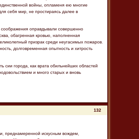
й единственной войны, опламеня ею многие
для себя мир, не простираясь далее в
ие соображения оправдывали совершенно
сква, обагренная кровью, наполненная
к великолепный призрак среди неугасимых пожаров.
ьность, долговременная опытность и хитрость
ть сии города, как врата обильнейших областей
родовольствием и много старых и вновь
132
ели, преднамеренной искусным вождем,