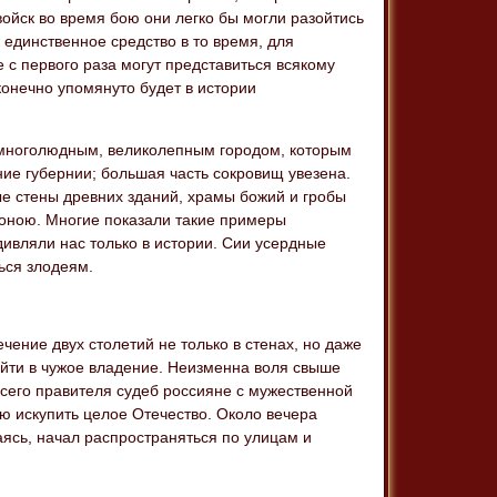
войск во время бою они легко бы могли разойтись
 единственное средство в то время, для
с первого раза могут представиться всякому
конечно упомянуто будет в истории
, многолюдным, великолепным городом, которым
ние губернии; большая часть сокровищ увезена.
е стены древних зданий, храмы божий и гробы
 оною. Многие показали такие примеры
ивляли нас только в истории. Сии усердные
ься злодеям.
чение двух столетий не только в стенах, но даже
ейти в чужое владение. Неизменна воля свыше
сего правителя судеб россияне с мужественной
ю искупить целое Отечество. Около вечера
ясь, начал распространяться по улицам и