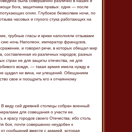
проведена была совершенно различно в наших и
омощи бога, защитника правых: одни — после
 потухающих огнях. Глубокое безмолвие ночи, по
отзыва часовых и глухого стука работающих на
ние, трубные гласы и крики наполняли отзывами
 в сию ночь Наполеон, император французов,
 сражение, и говорил речи, в которых обещал мир
а, составленная из различных народов, разных
х стран не для защиты отечества, не для
юбивого вождя, — такая армия имела нужду в
н не щадил ни вина, ни улещений. Обещанием
тво свое и поощрить его к отчаянному
 В виду сей древней столицы собран военный
енералами для совещания о участи ее.
 и красу городов своего Отечества; ибо столь
ля боя, почти совершенно неудобен к
 от сообщений вместе с армией, которая