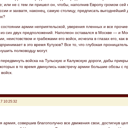
е; или не с тем ли пришел он, чтобы, наполнив Европу громом се
ссии и захватя, наконец, самую столицу, предписать выгоднейший 
ях?
о состоянии армии неприятельской, уверения пленных и все проч
 из сих двух предположений. Наполеон оставался в Москве — и Мо
и, неистовством и грабежами его войск, исчезла в глазах его, ка
дпринимает в это время Кутузов? Все то, что глубокая проницател
нушить полководцу могут.
передвинуть войска на Тульскую и Калужскую дороги, дабы прикры
 которых в то время двинулись навстречу армии большие обозы с п
 войск.
7 10:25:32
ря армия, совершив благополучно все движения свои, достигнув ц