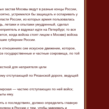
ых застав Москвы ведут в разные концы России,
оятно, устремился бы защищать и оспаривать у
бласти России, из которых армия пользовалась
ждь, летами и опытами умудренный, сделал
приятель и вздумал идти на Петербург, то вся
ется, когда войска стоят лицом к Москве) войска
йшие губернии России.
х отношениях сие искусное движение, которое,
се государственные и частные сокровища, по той
вестной для неприятеля цели
 ему отступающей по Рязанской дороге, ведущей
мирская — частию отступающих по ней войск;
ыты ему.
ить о последствиях, должно определить главную
олеон в Россию с тем, чтобы завоевать и