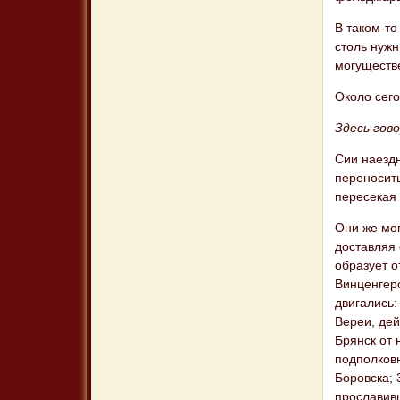
В таком-т
столь нужн
могуществе
Около сего
Здесь гов
Сии наездн
переносить
пересекая
Они же мо
доставляя
образует 
Винценгеро
двигались:
Вереи, дей
Брянск от 
подполковн
Боровска; 
прославив