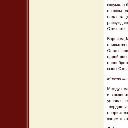
вздумала б
по всем те
надлежащей
рассуждающ
Отечестве
Впрочем, 
привыкла с
Оставшеес
царей росс
пренебреже
сыны Отече
Москва за
Между тем 
и в окрес
управляющ
твердостью
неприятель
занимать г