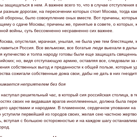
ы защищаться в нем. А важнее всего то, что в случае отступления 
м разным дорогам, на пересечении которых стоит Москва, тогда как
 обороны, было совокупление оных вместе. Вот причины, которые 
ему о сдаче Москвы; причины же, принятые в совете, о которых, 
нной войны, суть бессомненно несравненно сих важнее.
Москва, опустелая, мрачная, унылая, не была уже тем блестящим
лавиться Россия. Все вельможи, все богатые люди выехали в даль
я купечество и толпа народу готовы были еще защищать священны
ийских; но, видя отступающую армию, оставляя все, следовали за
ния собственных выгод и преданности к общей пользе, которые уд
ства сожигали собственные дома свои, дабы не дать в них гнездит
нимается неприятелем без боя
наступал решительный час, в который сия российская столица, в те
тностях своих не видавшая врагов иноплеменных, должна была пер
его царствами и народами. В пламенном, сердечном уповании на 
 уступили первейший из городов своих, желая сею частною жертво
, вступая с большою осторожностью и на каждом шагу останавлива
ород.