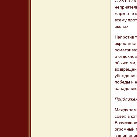
С 25 на 2
неприятел
жаркого вч
всему прот
окопах.
Напротив т
окрестност
осматривая
и отдохнов
обычаями, 
возвращен
убеждения
победы и н
нападению
Приближен
Между тем
совет, в к
Возможност
огромный г
защищению