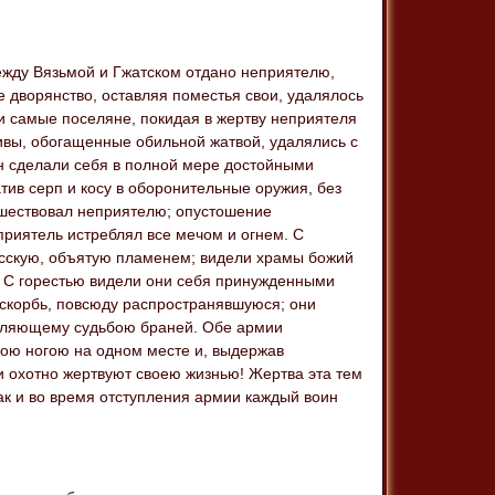
ежду Вязьмой и Гжатском отдано неприятелю,
е дворянство, оставляя поместья свои, удалялось
и самые поселяне, покидая в жертву неприятеля
ивы, обогащенные обильной жатвой, удалялись с
ян сделали себя в полной мере достойными
тив серп и косу в оборонительные оружия, без
дшествовал неприятелю; опустошение
риятель истреблял все мечом и огнем. С
усскую, объятую пламенем; видели храмы божий
. С горестью видели они себя принужденными
 скорбь, повсюду распространявшуюся; они
равляющему судьбою браней. Обе армии
ою ногою на одном месте и, выдержав
ди охотно жертвуют своею жизнью! Жертва эта тем
ак и во время отступления армии каждый воин