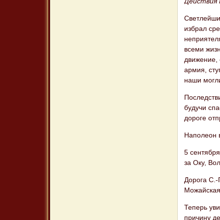
Действия 
Светлейший
избрал ср
неприятеля
всеми жизн
движение, 
армия, сту
наши могл
Последстви
будучи спа
дороге от
Наполеон в
5 сентябр
за Оку, Во
Дорога С.
Можайская 
Теперь уви
причину де