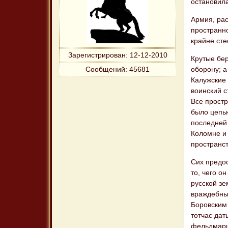
остановил
Армия, ра
пространно
крайне ст
Зарегистрирован
: 12-12-2010
Крутые бер
оборону; а
Сообщений:
45681
Калужские 
воинский с
Все прост
было цепью
последней 
Коломне и 
пространст
Сих предо
то, чего о
русской зе
враждебных
Боровским
тотчас дат
фельдмарш