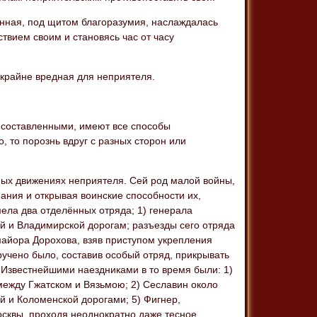
енная, под щитом благоразумия, наслаждалась
твием своим и становясь час от часу
 крайне вредная для неприятеля.
к составленными, имеют все способы
, то порознь вдруг с разных сторон или
ных движениях неприятеля. Сей род малой войны,
ния и открывая воинские способности их,
ела два отделённых отряда; 1) генерала
й и Владимирской дорогам; разъезды сего отряда
-майора Дорохова, взяв приступом укрепления
учено было, составив особый отряд, прикрывать
 Известнейшими наездниками в то время были: 1)
между Гжатском и Вязьмою; 2) Сеславин около
ой и Коломенской дорогами; 5) Фигнер,
сквы, проходя неоднократно даже тесное