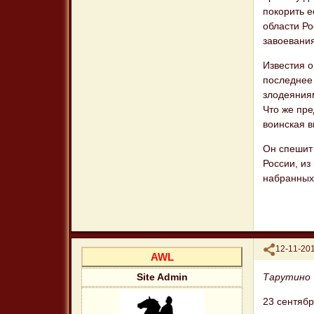
покорить е
области Ро
завоевани
Известия 
последнее
злодеяниям
Что же пре
воинская в
Он спешит 
России, из
набранных
Поделиться
12-11-201
AWL
Тарутино
Site Admin
23 сентяб