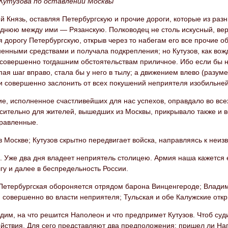
Кутузова по оставлении Москвы
 Князь, оставляя Петербургскую и прочие дороги, которые из разн
еднюю между ими — Рязанскую. Полководец не столь искусный, вер
 дорогу Петербургскую, открыв через то набегам его все прочие о
енными средствами и получала подкрепления; но Кутузов, как во
совершенно тогдашним обстоятельствам приличное. Ибо если бы не
пая шаг вправо, стала бы у него в тылу; а движением влево (разуме
и совершенно заслонить от всех покушений неприятеля изобильне
е, исполненное счастливейших для нас успехов, оправдало во все
сительно для жителей, вышедших из Москвы, прикрывало также и в
правленные.
 Москве; Кутузов скрытно передвигает войска, направляясь к неиз
я. Уже два дня владеет неприятель столицею. Армия наша кажется
лгу и далее в беспредельность России.
-Петербургская обороняется отрядом барона Винценгероде; Влади
совершенно во власти неприятеля; Тульская и обе Калужские откр
дим, на что решится Наполеон и что предпримет Кутузов. Чтоб суд
йствия. Для сего представляют два предположения: пришел ли Нап