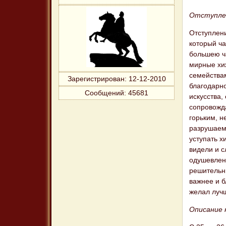
Отступлен
Отступлен
который ча
большею ч
мирные хи
семейства
Зарегистрирован
: 12-12-2010
благодарно
Сообщений:
45681
искусства
сопровожд
горьким, 
разрушаем
уступать 
видели и 
одушевлен
решительны
важнее и б
желал луч
Описание 