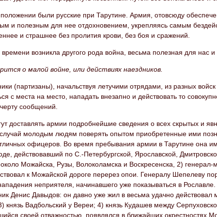
о положении были русские при Тарутине. Армия, отовсюду обеспеч
ым и полезным для нее отдохновением, укрепляясь самым бездейс
ннее и страшнее без пролития крови, без боя и сражений.
 времени возникла другого рода война, весьма полезная для нас и
орится о малой войне, или действиях наездников.
ики (партизаны), начальствуя летучими отрядами, из разных войс
ся с места на место, нападать внезапно и действовать то совокупно
 черту сообщений.
гут доставлять армии подробнейшие сведения о всех скрытых и яв
 случай молодым людям поверять опытом приобретенные ими позна
отличных офицеров. Во время пребывания армии в Тарутине она им
де, действовавший по С.-Петербургской, Ярославской, Дмитровско
 около Можайска, Рузы, Волоколамска и Воскресенска, 2) генерал
ствовал к Можайской дороге перерез опои. Генералу Шепелеву пор
нападения неприятеля, начинавшего уже показываться в Рославле.
ик Денис Давыдов: он давно уже жил в весьма удачно действовал 
3) князь Вадбольский у Вереи; 4) князь Кудашев между Серпуховск
шийся своей отважностью, появлялся в ближайших окрестностях Мо