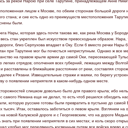
ась за рекой Нарою при селе Тарутине, принадлежащем Анне Ник
сположенная лицом к Москве, по обеим сторонам большой дороги н
го стана; и сие есть одно из преимуществ местоположения Тарути
еснены были.
ега Нары, которая здесь почти такова же, как река Москва у Боро
 весь стан укреплен был искусством превосходным образом. Нара,
дороги, близ Серпухова впадает в Оку. Если б вместо речки Нары бы
тан при Тарутине мог бы почесться неприступным. Однако ж все м
ранство на правом крыле армии до самой Оки, пересекающей Туль
 легких отрядов; ополчения всех губерний, лежащих между Волгой
и расставлены в ближайшем расстоянии от реки, составляя сторож
далее к Рязани. Извещательные стражи и маяки, по берегу устроен
ву о появлении неприятеля в каком-нибудь одном месте.
сторожностей слишком довольно было для правого крыла; ибо нель
н с самого Немана еще не делал, то есть чтоб решился обходить на
мли, которую русские готовы были превратить в пустыню до самой В
 тысяч. Итак, оставалось заботиться о левом крыле. Взглянем на 
 на новой Калужской дороге и с Георгиевским, что на дороге Мед
ь знать при появлении неприятеля в сих местах; и коль скоро откры
ал удобно мог передвинуть косвенным путем все войска влево и с