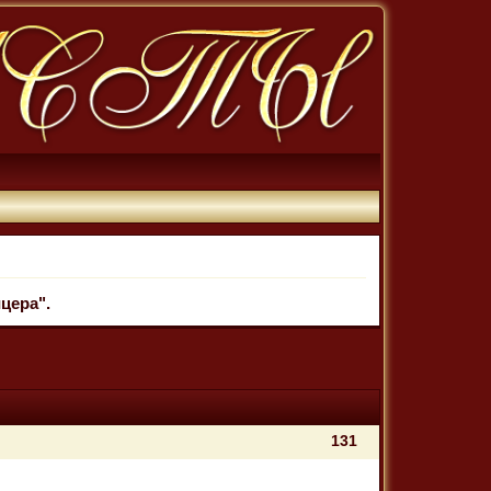
цера".
131
А