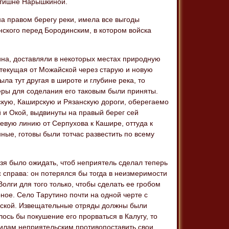
итишне Нарышкиной.
а правом берегу реки, имела все выгоды
нского перед Бородинским, в котором войска
дина, доставляли в некоторых местах природную
 текущая от Можайской через старую и новую
ла тут другая в широте и глубине река, то
еры для соделания его таковым были приняты.
скую, Каширскую и Рязанскую дороги, оберегаемо
 и Окой, выдвинуты на правый берег сей
евую линию от Серпухова к Кашире, оттуда к
ные, готовы были тотчас развестить по всему
зя было ожидать, чтоб неприятель сделал теперь
с справа: он потерялся бы тогда в неизмеримости
олги для того только, чтобы сделать ее гробом
оное. Село Тарутино почти на одной черте с
ынской. Извещательные отряды должны были
лось бы покушение его прорваться в Калугу, то
илам неприятельским противопоставить свои.