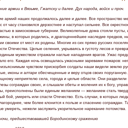
ие армии к Вязьме, Гжатску и далее. Дух народа, войск и проч.
ие армий наших продолжалось далее и далее. Все пространство м
с от часу становился дерзостнее и наступал сильнее. Все окрестно
астью в замосковные губернии. Великолепные дома стояли пусты, 
жины, в которых родились, и драгоценнейшее наследие предков, н
ми своими от мест их родины. Многие из сих прямо русских посел
сти Отечества. Целые селения, укрываясь в густоту лесов и превра
, единым мужеством отражали наглые нападения врагов. Ужас пре
ало его. Каждая ночь освещалась ужасными заревами пожаров: неп
неизъяснимым чувством прискорбия солдаты наши видели землю р
ые, иконы и алтари обесчещенные и веру отцов своих поруганную
хищному неприятелю села, города и целые области. Они разделили
слезы сограждан своих, и слышали обеты и моления их к богу, уп
ы, преисполнены были единым желанием — желанием стать тверд
й бой, умереть или спасти Отечество. Есть случаи, в которых лю
лагороднее, чем более клонится к пользе и спасению сограждан. Т
ше умереть, нежели заслужить укорительное нарекание потомства.
ночи, предшествовавшей Бородинскому сражению