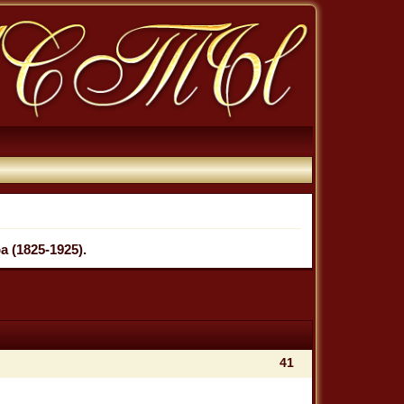
 (1825-1925).
41