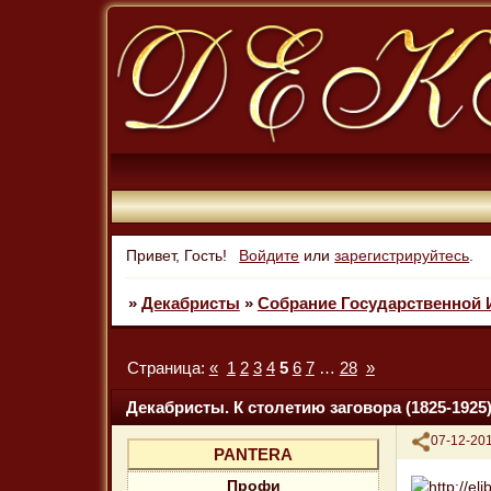
Привет, Гость!
Войдите
или
зарегистрируйтесь
.
»
Декабристы
»
Собрание Государственной 
Страница:
«
1
2
3
4
5
6
7
…
28
»
Декабристы. К столетию заговора (1825-1925)
Поделиться
07-12-201
PANTERA
Профи