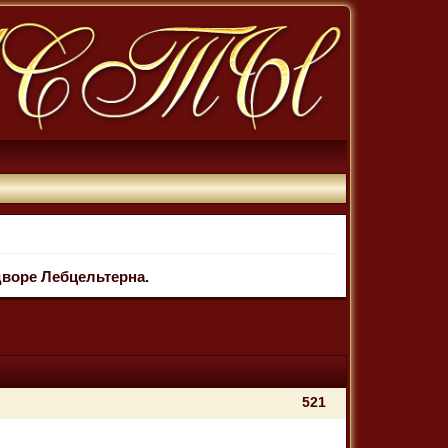
дворе Лебцельтерна.
521