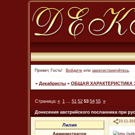
Привет, Гость!
Войдите
или
зарегистрируйтесь
.
»
Декабристы
»
ОБЩАЯ ХАРАКТЕРИСТИКА 
Страница:
«
1
…
51
52
53
54
55
»
Донесения австрийского посланника при ру
Поделиться
23-11-201
Лилия
Администратор