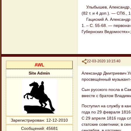
Улыбышев, Александр Дми
(82 т. и 4 доп.). — СПб.,
Гациский А. Александр Д
1. – С. 55-68. — первон
Губернских Ведомостях»;
Поделиться
22-03-2020 10:15:40
AWL
Александр Дмитриевич Ул
Site Admin
просвещённый музыкант-л
Сын русского посла в Сак
вместе с братом Владими
Поступил на службу в ка
года по 29 февраля 1816
С 29 апреля 1816 года с
Зарегистрирован
: 12-12-2010
статские советники; в се
Сообщений:
45681
сентября, в отставку.