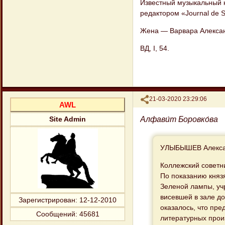
Известный музыкальный к
редактором «Journal de S
Жена — Варвара Алекса
ВД, I, 54.
Поделиться
21-03-2020 23:29:06
AWL
Алфави́т Боровко́ва
Site Admin
УЛЫБЫШЕВ Алекса
Коллежский советн
По показанию княз
Зеленой лампы, уч
висевшей в зале д
Зарегистрирован
: 12-12-2010
оказалось, что пр
Сообщений:
45681
литературных произ