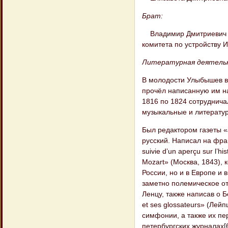
Брат:
Владимир Дмитриевич У
комитета по устройству И
Литературная деятель
В молодости Улыбышев вх
прочёл написанную им на
1816 по 1824 сотрудничал
музыкальные и литературн
Был редактором газеты «
русский. Написал на фра
suivie d’un aperçu sur l’h
Mozart» (Москва, 1843),
России, но и в Европе и
заметно полемическое о
Ленцу, также написав о Б
et ses glossateurs» (Лей
симфонии, а также их пе
петербургских журналах[