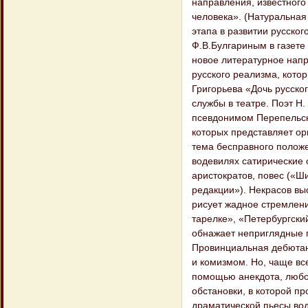
направления, известного
человека». (Натуральная 
этапа в развитии русско
Ф.В.Булгариным в газете 
новое литературное напр
русского реализма, кото
Григорьева «Дочь русског
службы в театре. Поэт Н.
псевдонимом Перепельско
которых представляет ор
тема бесправного положе
водевилях сатирические 
аристократов, повес («Ш
редакции»). Некрасов вы
рисует жадное стремлени
тарелке», «Петербургский
обнажает неприглядные п
Провинциальная дебютант
и комизмом. Но, чаще все
помощью анекдота, любо
обстановки, в которой п
драматической пьесы вод