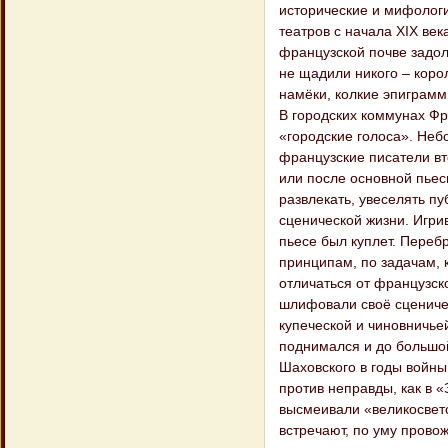
исторические и мифологи
театров с начала XIX век
французской почве задолг
не щадили никого – коро
намёки, колкие эпиграмм
В городских коммунах Фран
«городские голоса». Неб
французские писатели вт
или после основной пьес
развлекать, увеселять пу
сценической жизни. Игри
пьесе был куплет. Переб
принципам, по задачам, 
отличаться от французск
шлифовали своё сценичес
купеческой и чиновничье
поднимался и до большой
Шаховского в годы войны
против неправды, как в 
высмеивали «великосветс
встречают, по уму провож