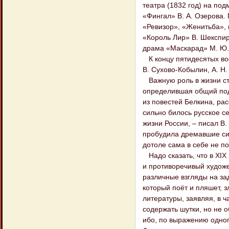
театра (1832 год) на под
«Фингал» В. А. Озерова.
«Ревизор», «Женитьба», 
«Король Лир» В. Шекспир
драма «Маскарад» М. Ю. 
К концу пятидесятых вос
В. Сухово-Кобылин, А. Н.
Важную роль в жизни стр
определившая общий под
из повестей Белкина, рас
сильно билось русское с
жизни России, – писал В.
пробудила дремавшие сил
дотоле сама в себе не п
Надо сказать, что в XIX 
и противоречивый художе
различные взгляды на за
который поёт и пляшет, 
литературы, заявляя, в 
содержать шутки, но не 
ибо, по выражению одног