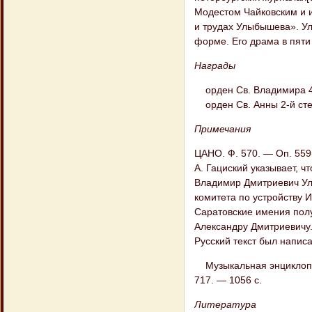
Модестом Чайковским и и
и трудах Улыбышева». Ул
форме. Его драма в пяти
Награды
орден Св. Владимира 4-
орден Св. Анны 2-й степ
Примечания
ЦАНО. Ф. 570. — Оп. 559б
А. Гациский указывает, ч
Владимир Дмитриевич Ул
комитета по устройству И
Саратовские имения полу
Александру Дмитриевичу
Русский текст был напис
Музыкальная энциклопед
717. — 1056 с.
Литература