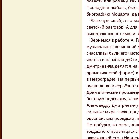
повести или роману, как 
Последняя любовь, быль 
биографию Моцарта, да п
Язык чудесный, а по-мо
светский разговор. А для
выставлю своего имени. Д
Вернёмся к работе А. Гациского «Александр Дмитриевич Улыбышев». «Если на долю музыкальных сочинений Александра Дмитриевича выпала обширная известность, то не так счастливы были его чисто литературные произведения, конечно, потому, что они не дошли, а частью и не могли дойти до типографского станка. Литературные сочинения Александра Дмитриевича делятся на две категории: драматические (драмы, комедии, сатиры и шутки в драматической форме) и дневник, утрата которого особенно прискорбна (найден в начале XX века в Петрограде). На первые свои опыты в драматической форме Александр Дмитриевич смотрел очень легко и серьёзно занимался ими только со стороны практики в русском языке. Драматические произведения Александра Дмитриевича всегда имели жизненно-обличительно-бытовую подкладку, казня глупость, взяточничество и другие дурные стороны современного Александру Дмитриевичу общества; действующими лицами у него являлись более или менее сильные мира нижегородского сороковых и пятидесятых годов. Привыкши с детства к европейским порядкам, проведя много лет своей жизни в избраннейшем светском обществе Петербурга, которое, конечно, стояло в двадцатых и тридцатых годах несравненно выше тогдашнего провинциального общества, Александр Дмитриевич никогда не мог примириться с окружавшей его в Нижнем средой, которую и «пробирал» в своих драматических произведениях. Не печатал Александр Дмитриевич своих драматических сочинению частью потому, что не придавал им серьёзного значения, а некоторые частью потому, что это было невозможно по тогдашним цензурным условиям. <...> Кстати здесь прибавить, что Александр Дмитриевич всегда жестоко восставал против цензуры... Большинство его драматических пьес и сцен, подходивших, как тогда выражались, к «натуральной школе» (в некоторых из них женские лица выражались без особой церемонии; иногда бывало в них немало того, что называется «клубничкой»), выходило, однако, за пределы его кабинета, так как некоторые (комедии) игрались на его домашних спектаклях, собиравших к себе чуть не весь город, – разумея, конечно, под «городом» так называемый «бомонд» – кроме высшего представителя его, тогдашнего нижегородского военного губернатора князя М. А. Урусова, к которому Александр Дмитриевич был в открытой оппозиции, в товариществе с другим нижегородским магнатом С. В. Шереметевым (братом меломана), и с которым он примирился только при отъезде его на пост витебского генерал-губернатора». У поместных дворян на домашнем театре, куда вхожи были близкие знакомые и друзья иногда ставились пьесы, где авторами были или они сами, или близкие им люди. (Вспомним А. В. Сухово-Кобылина, который, кстати, жил в Нижегородской губернии в те же годы что и Улыбышев, в неблизкой от Нижнего Выксе, где рождалась тогда в подобных обстоятельствах «Свадьба Кречинского»). Будучи человеком, равным по чину Нижегородскому губернатору, он ощущал себя здесь, в провинции человеком свободным. Не соб