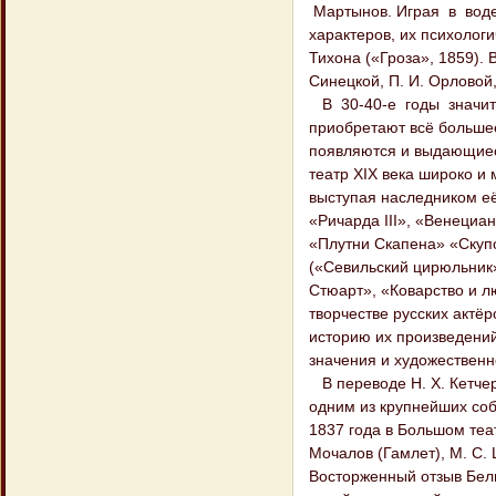
Мартынов. Играя в воде
характеров, их психоло
Тихона («Гроза», 1859). 
Синецкой, П. И. Орловой, 
В 30-40-е годы значите
приобретают всё больше
появляются и выдающиеся 
театр XIX века широко и
выступая наследником её
«Ричарда III», «Венециа
«Плутни Скапена» «Скуп
(«Севильский цирюльник
Стюарт», «Коварство и л
творчестве русских актё
историю их произведений
значения и художественн
В переводе Н. X. Кетчер
одним из крупнейших соб
1837 года в Большом теат
Мочалов (Гамлет), М. С. 
Восторженный отзыв Бели