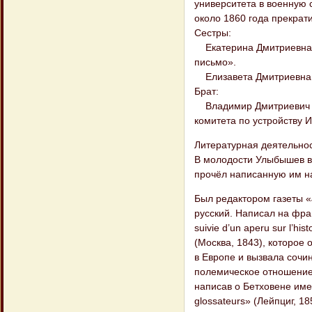
университета в военную 
около 1860 года прекрат
Сестры:
Екатерина Дмитриевна, 
письмо».
Елизавета Дмитриевна 
Брат:
Владимир Дмитриевич У
комитета по устройству И
Литературная деятельно
В молодости Улыбышев вх
прочёл написанную им на
Был редактором газеты «
русский. Написал на фра
suivie d’un aperu sur l’hi
(Москва, 1843), которое 
в Европе и вызвала сочи
полемическое отношение 
написав о Бетховене имев
glossateurs» (Лейпциг, 