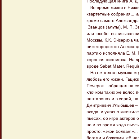
Последующая книга А. Д.
Во время жизни в Нижне
квартетные собрания... 
кроме самого Александра
Званцов (альты), М. П. 
или особо выписывавши
Москвы. К.К. Эйзериха ч
нижегородского Александ
партию исполняла Е. М. 
хорошая пианистка. На 
вроде Sabat Mater, Requi
Но не только музыка стр
любовь его жизни. Гацис
Печерок... обращал на с
клочком таких же волос 
панталонах и в серой, на
Дмитриевич Улыбышев – в
входа, и ужасно кипятил
пьесах, об игре актёров о
но и во время хода пьесы
просто: «экой болван!»..
богами и божками, её н