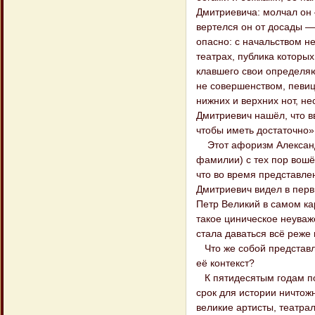
Дмитриевича: молчал он –
вертелся он от досады —
опасно: с начальством н
театрах, публика которы
клавшего свои определяю
не совершенством, певиц
нижних и верхних нот, не
Дмитриевич нашёл, что в
чтобы иметь достаточно»
Этот афоризм Александр
фамилии) с тех пор вошё
что во время представле
Дмитриевич видел в перв
Петр Великий в самом ка
такое циническое неуваже
стала даваться всё реже 
Что же собой представля
её контекст?
К пятидесятым годам поз
срок для истории ничтож
великие артисты, театра