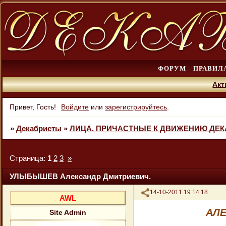
ФОРУМ
ПРАВИЛ
Акт
Привет, Гость!
Войдите
или
зарегистрируйтесь
.
»
Декабристы
»
ЛИЦА, ПРИЧАСТНЫЕ К ДВИЖЕНИЮ ДЕ
Страница:
1
2
3
»
УЛЫБЫШЕВ Александр Дмитриевич.
Поделиться
14-10-2011 19:14:18
AWL
АЛ
Site Admin