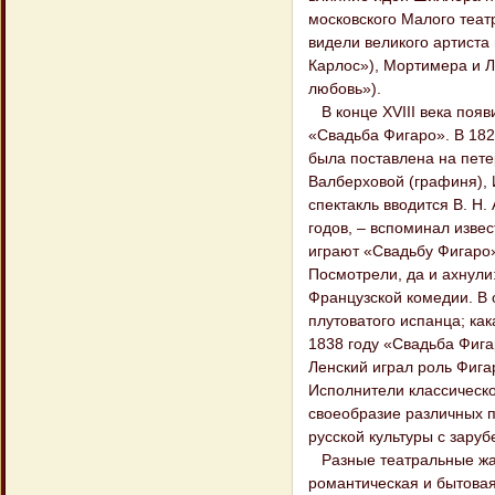
московского Малого теат
видели великого артиста
Карлос»), Мортимера и 
любовь»).
В конце XVIII века появ
«Свадьба Фигаро». В 182
была поставлена на петер
Валберховой (графиня), И
спектакль вводится В. Н.
годов, – вспоминал извес
играют «Свадьбу Фигаро»
Посмотрели, да и ахнули
Французской комедии. В 
плутоватого испанца; как
1838 году «Свадьба Фига
Ленский играл роль Фига
Исполнители классическо
своеобразие различных 
русской культуры с зару
Разные театральные жан
романтическая и бытовая