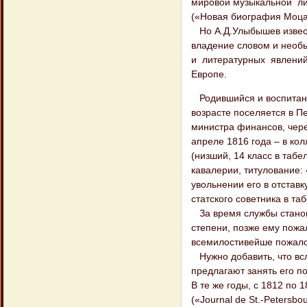
мировой музыкальной л
(«Новая биография Моцар
Но А.Д.Улыбышев известе
владение словом и необ
и литературных явлений 
Европе.
Родившийся и воспитанн
возрасте поселяется в П
министра финансов, чере
апреле 1816 года – в ко
(низший, 14 класс в табе
кавалерии, титулование: 
увольнении его в отставк
статского советника в та
За время службы станови
степени, позже ему пожа
всемилостивейше пожало
Нужно добавить, что всл
предлагают занять его по
В те же годы, с 1812 по
(«Journal de St.-Petersb