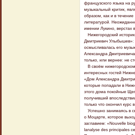
французского языка на ру
музыкальный критик, явл
образом, как и в течение
литературой. Неожиданно
имении Лукино, верстах 
Нижегородский историк 
Дмитриевич Улыбышев»: 
осмысливалась его музы
Александра Дмитриевича 
только, или вернее: не ст
В своём нижегородском 
интересных гостей Нижнег
«Дом Александра Дмитрие
которые попадали в Нижн
этого дома покойные Щеп
получивший впоследствии
только что окончил курс
Успешно занимаясь в сво
о Моцарте, которое выхо
заглавием: «Nouvelle biogr
lanalyse des principales 