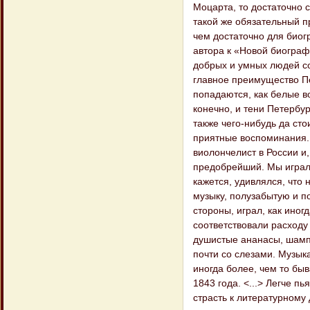
Моцарта, то достаточно с
такой же обязательный пр
чем достаточно для биог
автора к «Новой биограф
добрых и умных людей со
главное преимущество Пе
попадаются, как белые во
конечно, и тени Петербур
также чего-нибудь да сто
приятные воспоминания. 
виолончелист в России и
предобрейший. Мы играли
кажется, удивлялся, что
музыку, полузабытую и п
стороны, играл, как иног
соответствовали расходу
душистые ананасы, шамп
почти со слезами. Музык
иногда более, чем то быв
1843 года. <...> Легче п
страсть к литературному 