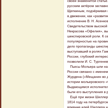
своей знаменитой статье
русским актёром заглавн
Щепкиным, подчёркивая г
в движении, как «развит
исполнение В. Н. Асенко
Свидетельством высокой 
Некрасова «Офелия», вы
шекспировской роли. К с
популярностью на провин
дело пропаганды шекспир
выступавший в ролях Гам
России, глубокий интере
позволили И. С. Тургенев
Пьесы Мольера шли на р
России связано с именем
Журдена («Мещанин во д
истории мольеровского «
Выдающимся исполнителе
были его выступления в 
Ещё при жизни Шиллера п
1814 году на петербургс
влияние идей Шиллера н