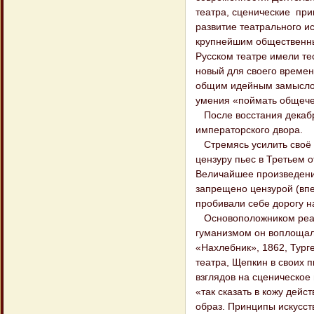
театра, сценические пр
развитие театрального ис
крупнейшим общественны
Русском театре имели те
новый для своего времен
общим идейным замыслом 
умения «поймать общече
После восстания декабр
императорского двора.
Стремясь усилить своё в
цензуру пьес в Третьем 
Величайшее произведени
запрещено цензурой (впе
пробивали себе дорогу н
Основоположником реали
гуманизмом он воплощал 
«Нахлебник», 1862, Тург
театра, Щепкин в своих 
взглядов на сценическое 
«так сказать в кожу дей
образ. Принципы искусст