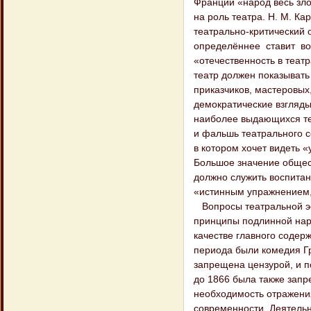
Франции «народ весь зло
на роль театра. Н. М. К
театрально-критический 
определённее ставит воп
«отечественность в теат
театр должен показывать 
приказчиков, мастеровых,
демократические взгляды 
наиболее выдающихся тео
и фальшь театрального с
в котором хочет видеть «
Большое значение общест
должно служить воспитан
«истинным упражнением,
Вопросы театральной эст
принципы подлинной наро
качестве главного соде
периода были комедия Гр
запрещена цензурой, и п
до 1866 была также запре
необходимость отражени
современности. Деятельн