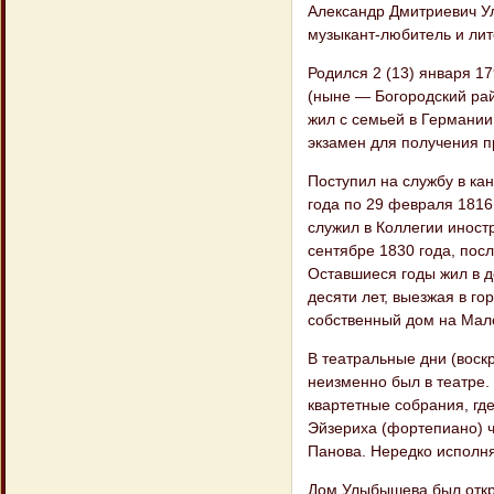
Александр Дмитриевич Ул
музыкант-любитель и лит
Родился 2 (13) января 1
(ныне — Богородский рай
жил с семьей в Германии
экзамен для получения п
Поступил на службу в ка
года по 29 февраля 1816
служил в Коллегии иностр
сентябре 1830 года, посл
Оставшиеся годы жил в д
десяти лет, выезжая в г
собственный дом на Мал
В театральные дни (воскр
неизменно был в театре. 
квартетные собрания, гд
Эйзериха (фортепиано) ч
Панова. Нередко исполня
Дом Улыбышева был откры