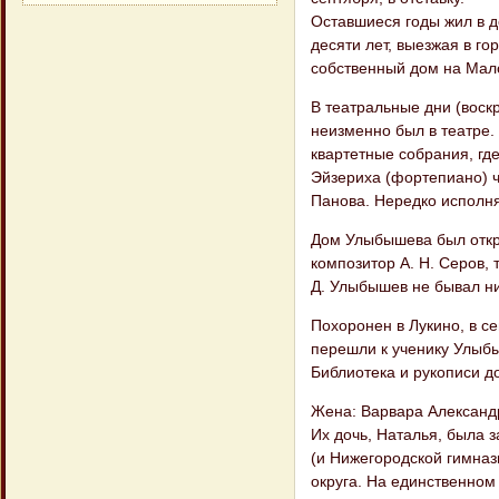
Оставшиеся годы жил в д
десяти лет, выезжая в г
собственный дом на Мал
В театральные дни (воскр
неизменно был в театре. 
квартетные собрания, гд
Эйзериха (фортепиано) ч
Панова. Нередко исполня
Дом Улыбышева был откры
композитор А. Н. Серов,
Д. Улыбышев не бывал ни
Похоронен в Лукино, в с
перешли к ученику Улыб
Библиотека и рукописи д
Жена: Варвара Александ
Их дочь, Наталья, была 
(и Нижегородской гимназ
округа. На единственном