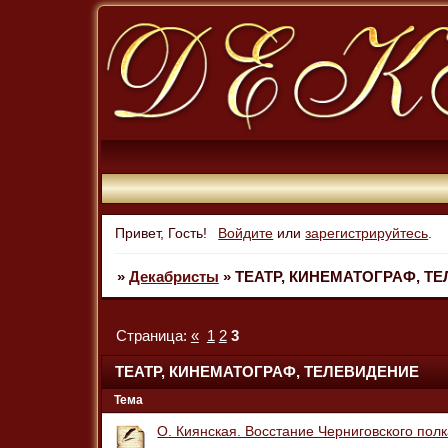
Привет, Гость!
Войдите
или
зарегистрируйтесь
.
»
Декабристы
»
ТЕАТР, КИНЕМАТОГРАФ, Т
Страница:
«
1
2
3
ТЕАТР, КИНЕМАТОГРАФ, ТЕЛЕВИДЕНИЕ
Тема
О. Киянская. Восстание Черниговского полк