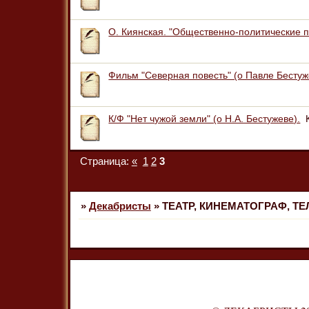
О. Киянская. "Общественно-политические 
Фильм "Северная повесть" (о Павле Бестуж
К/Ф "Нет чужой земли" (о Н.А. Бестужеве).
Страница:
«
1
2
3
»
Декабристы
»
ТЕАТР, КИНЕМАТОГРАФ, Т